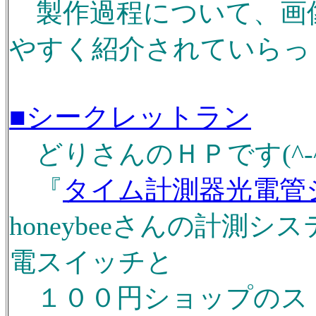
製作過程について、画
やすく紹介されていらっしゃ
■シークレットラン
どりさんのＨＰです(^-^
『
タイム計測器光電管
honeybeeさんの計測
電スイッチと
１００円ショップのス