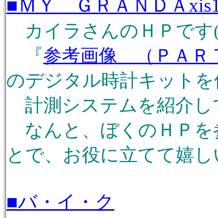
■ＭＹ ＧＲＡＮＤＡxis1
カイラさんのＨＰです(^-
『
参考画像 （ＰＡＲ
のデジタル時計キットを
計測システムを紹介して
なんと、ぼくのＨＰを
とで、お役に立てて嬉しいで
■バ・イ・ク