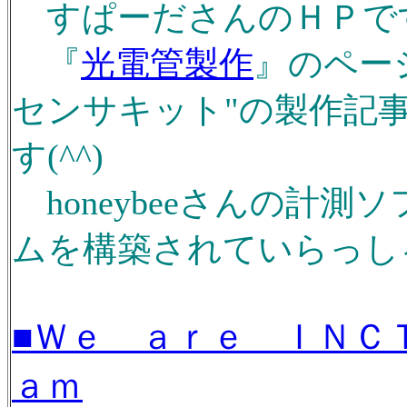
すぱーださんのＨＰです(
『
光電管製作
』のペー
センサキット"の製作記
す(^^)
honeybeeさんの計
ムを構築されていらっしゃ
■Ｗｅ ａｒｅ ＩＮＣ
ａｍ