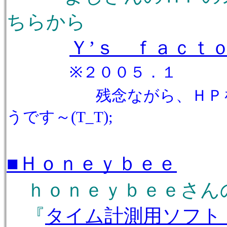
ちらから
Ｙ’ｓ ｆａｃｔ
※２００５．１
残念ながら、ＨＰを
うです～(T_T);
■Ｈｏｎｅｙｂｅｅ
ｈｏｎｅｙｂｅｅさんの
『
タイム計測用ソフト LapR