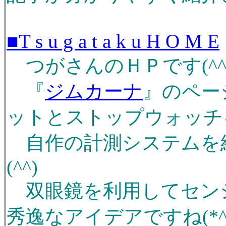
■T s u g a t a k u H O M E
つがさんのＨＰです(^^
『
ジムカーナ
』のペー
ットとストップウォッチ
自作の計測システムを
(^^)
双眼鏡を利用してセン
秀逸なアイデアですね(*^^