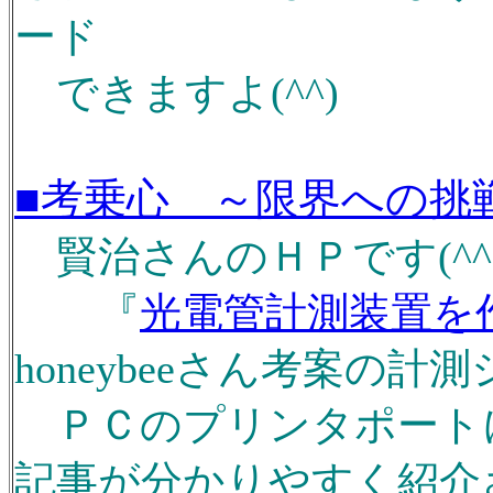
ード
できますよ(^^)
■考乗心 ～限界への挑
賢治さんのＨＰです(^^
『
光電管計測装置を
honeybeeさん考案の計
ＰＣのプリンタポート
記事が分かりやすく紹介され