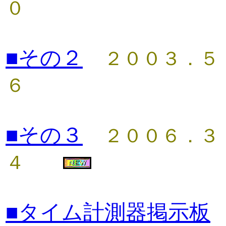
■その２
２００３．５
６
■その３
２００６．３
４
■タイム計測器掲示板