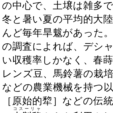
の中心で、土壌は雑多
冬と暑い夏の平均的大
んど毎年旱魃があった
の調査によれば、デシ
い収穫率しかなく、春
レンズ豆、馬鈴薯の栽
などの農業機械を持つ
［原始的犂］などの伝
コスーリャ