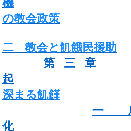
機
の教会政策
二 教会と飢餓民援助
第三章 
起
深まる飢饉
一 
化