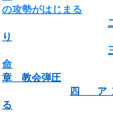
の攻勢がはじまる
り
命
章 教会弾圧
四 ア
る