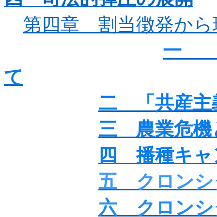
第四章 割当徴発から
一
て
二 「共産主
三 農業危機
四 播種キャ
五 クロンシ
六 クロンシ