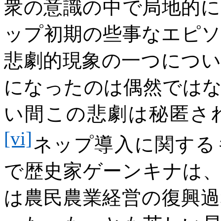
衆の意識の中で局地的
ップ初期の些事なエピ
悲劇的現象の一つにつ
になったのは偶然では
い間この悲劇は秘匿さ
[vi]
ネップ導入に関する
で歴史家ゲーンキナは
は農民農業経営の復興