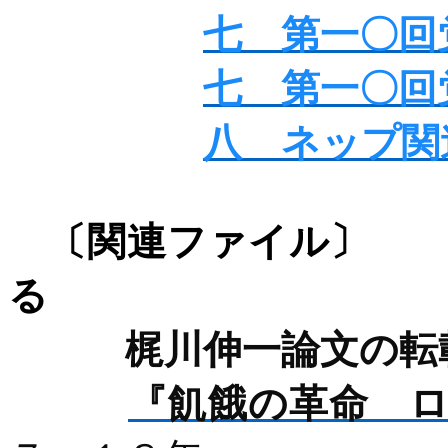
七 第一〇回
七 第一〇回
八 ネップ関
〔関連ファ
る
梶川伸一論文の転
『飢餓の革命 