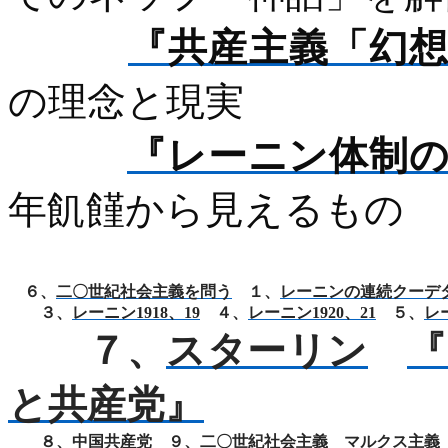
『共産主義「幻
の理念と現実
『レーニン体制
年飢饉から見えるもの
６、
二〇世紀社会主義を問う
１、
レーニンの連続クーデ
３、
レーニン1918
、19
４、
レーニン1920
、21
５、
レー
７、
スターリン
『
と共産党』
８、
中国共産党
９、
二〇世紀社会主義
マルクス主義