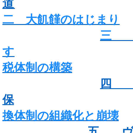
道
二 大飢饉のはじまり
三
す
税体制の構築
四
保
換体制の組織化と崩壊
五 