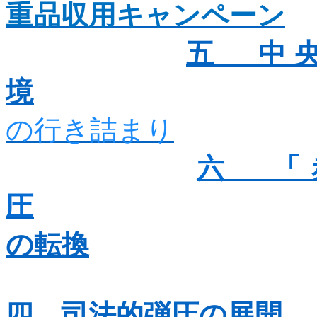
重品収用キャンペーン
五 中
境
の行き詰まり
六 「
圧
の転換
四 司法的弾圧の展開