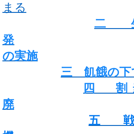
まる
二 
発
の実施
三 飢餓の下
四 割
廃
五 