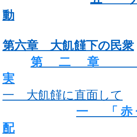
動
第六章 大飢饉下の民衆
第二章
実
一 大飢饉に直面して
一 「赤
配