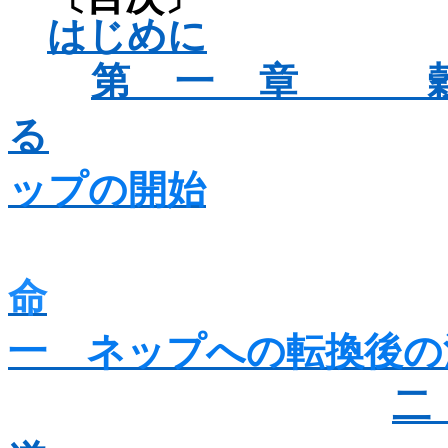
はじめに
第一章 
る
ップの開始
命
一 ネップへの転換後の