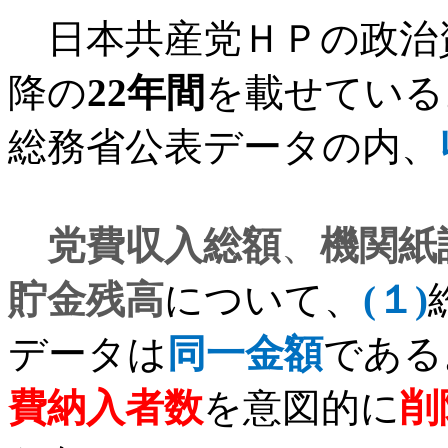
日本共産党ＨＰの政治
降の
22
年間
を載せている
総務省公表データの内、
党費収入総額
、
機関紙
貯金残高
について、
(
１
)
データは
同一金額
である
費納入者数
を意図的に
削