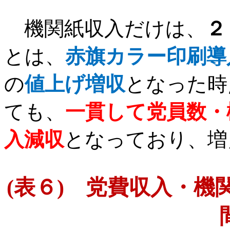
機関紙収入だけは、
２
とは、
赤旗カラー印刷導
の
値上げ増収
となった時
ても、
一貫して党員数・
入減収
となっており、増
(
表６
)
党費収入・機関