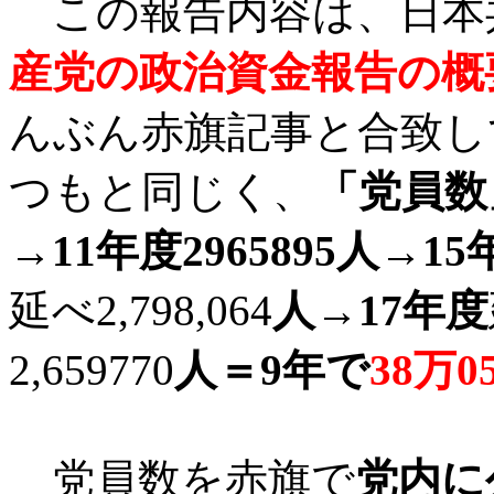
この報告内容は、日本
産党の政治資金報告の概
んぶん赤旗記事と合致し
つもと同じく、
「党員数
→
11
年度
2965895
人→
15
延べ
2,798,064
人→
17
年度
2,659770
人＝
9
年で
38
万
0
党員数を赤旗で
党内に