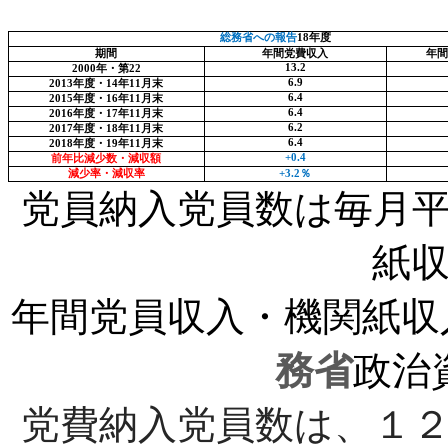
総務省への報告
18
年度
期間
年間党費収入
年間
13.2
2000
年・第
22
6.9
2013
年度・
14
年
11
月末
6.4
2015
年度・
16
年
11
月末
6.4
2016
年度・
17
年
11
月末
6.2
2017
年度・
18
年
11
月末
6.4
2018
年度・
19
年
11
月末
+0.4
前年比減少数・減収額
減少率・減収率
+3.2
％
党員納入党員数は毎月
紙
年間党員収入・機関紙収
務省
政治
党費納入党員数は、１