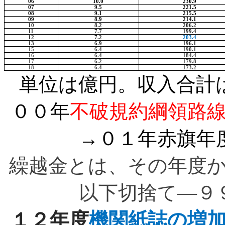
06
10.0
230.9
07
9.5
221.5
08
9.1
215.5
09
8.9
214.1
10
8.2
206.2
11
7.7
199.4
12
7.2
203.4
13
6.9
196.1
15
6.4
190.1
16
6.4
184.4
17
6.2
179.8
18
6.4
173.2
単位は億円。収入合計
００年
不破規約綱領路
→
０１年
赤旗
年
繰越金とは、その年度
以下切捨て―９
１２年度
機関紙誌の増