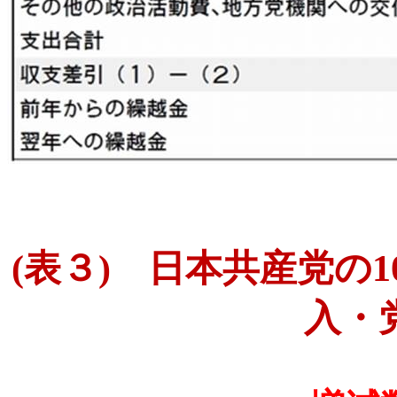
(
表３
)
日本共産党の
1
入・