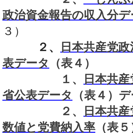
政治資金報告の収入分デ
３）
２、
日本共産党政
表データ
（表４）
１、
日本共産
省公表データ
（表４）デ
２、
日本共産
数値と党費納入率
（表５