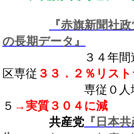
『赤旗新聞社政
の長期データ』
３４年間
区専従
３３．２％リスト
専従０人
５
→実質３０４に減
共産党
『日本共