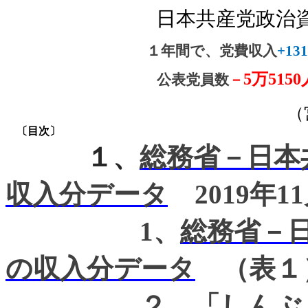
日本共産党政治
１年間で、党費収入
+13
5
万
5150
公表党員数
－
（
〔目次〕
１、
総務省－日本共
収入分データ
2019
年
11
1
、
総務省－日
の収入分データ
（表１
２、
「しんぶ