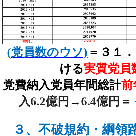
3045049
2010
・第
25
2965895
2011
・
11
2916535
2012
・
11
2925662
2013
・
11
2856189
2014
・
11
2836223
2015
・
11
2798,064
2016
・
11
2714920
2017
・
11
2659770
2018
・
11
- 55150
前年比
(
党員数のウソ)
＝３１．
ける
実質党員
党費納入党員年間総計
前
入
6.2
億円→
6.4
億円＝
３、
不破規約・綱領