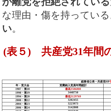
が離党を拒絶されている
な理由・傷を持っている
い
。
(
表５
)
共産党
31
年間
総務省公表－共産党
HP
年・党大会
党費納入党員年間総計
1987
・第
18
最高
3586808
3448750
1990
・第
19
1994
・第
20
最低
3129769
3202455
2000
・第
22
3223973
2004
・第
23
3142808
2006
・第
24