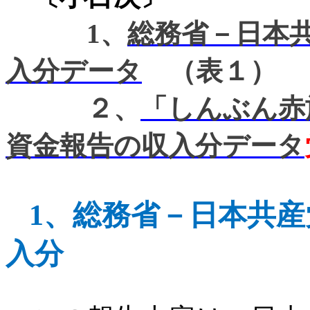
1
、
総務省－日本共
入分データ
（表１）
２、
「しんぶん赤旗
資金報告の収入分データ
1
、
総務省－日本共産
入分