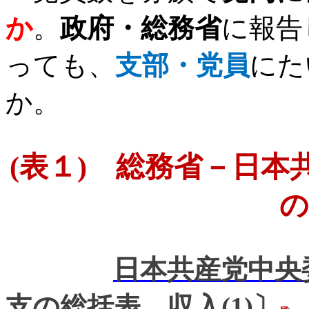
か
。
政府・総務省
に報告
っても、
支部・党員
にた
か。
(
表１
)
総務省－日本
の
日本共産党中央
支の総括表、収入(1)
〕