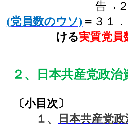
告→
(
党員数のウソ)
＝
３１．
ける
実質党員
２、
日本共産党政治
〔小目次〕
１、
日本共産党政