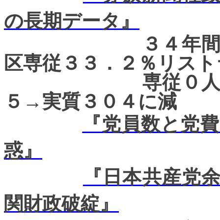
の長期データ』
３４年間連続減
区専従３３．２％リスト
専従０人地区→
５→実質３０４に減
『党員数と党
惑』
『日本共産党
関財政破綻』