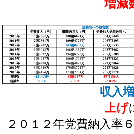
増減
総務省への報告数
党費収入（円）
機関紙収入（円）
党費納入党員数延べ
2010
年
8
億
2061
万
208
億
6694
万
304
万
5049
2011
年
7
億
7661
万
199
億
4772
万
296
万
5895
2012
年
7
億
2707
万
203
億
0453
万
291
万
6535
2013
年
6
億
9912
万
196
億
1350
万
292
万
5662
2014
年
6
億
9532
万
194
億
6228
万
285
万
6189
2015
年
6
億
4287
万
190
億
1796
万
283
万
6223
2016
年
6
億
4290
万
184
億
4622
万
279
万
8064
2017
年
6
億
2840
万
179
億
8771
万
271
万
4920
2018
年
6
億
4154
万
173
億
2734
万
265
万
9770
増減数
+1314
万円
-6
億
6037
万
-5
万
5150
人
増減率
+2.1
％
-3.6
％
-2.03
％
２０１２年機関紙
収入
上げ
２０１２年党費納入率