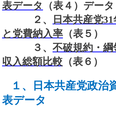
表データ
（表４）データ
２、
日本共産党31
と党費納入率
（表５）
３、
不破規約・綱領
収入総額比較
（表６）
１、
日本共産党政治
表データ