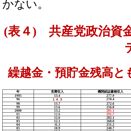
かない。
(
表４
)
共産党政治資
繰越金・預貯金残高と
年
党費収入
機関紙誌書籍収入
1995
13.4
277.9
96
270.4
１４
.
３
98
13.7
272.6
99
13.6
256.0
2000
13.2
281.1
01
12.6
291.7
02
12.6
282.1
03
12.1
260.0
04
11.3
251.2
05
10.9
240.7