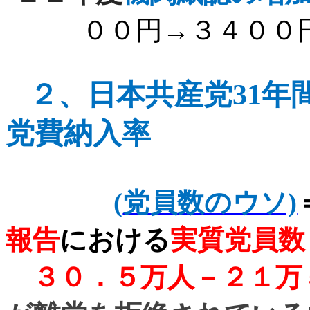
００円→３４００
２、
日本共産党
31
年
党費納入率
(
党員数のウソ)
報告
における
実質党員数
３０．５万人－２１万