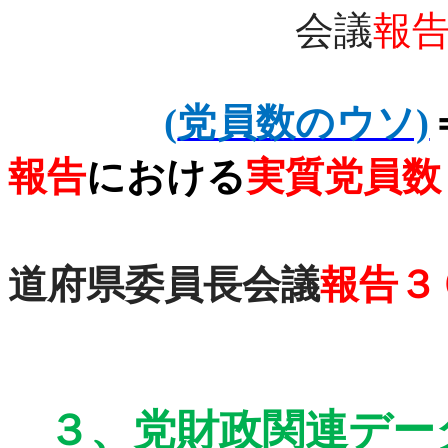
会議
報
(
党員数のウソ)
報告
における
実質党員数
道府県委員長会議
報告３
３、
党財政関連デー