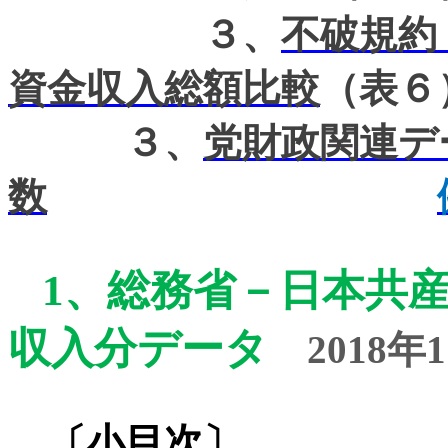
３、
不破規約
資金収入総額比較
（表６
３、
党財政関連デ
数
1
、
総務省－日本共
収入分データ
2018
年
1
〔小目次〕