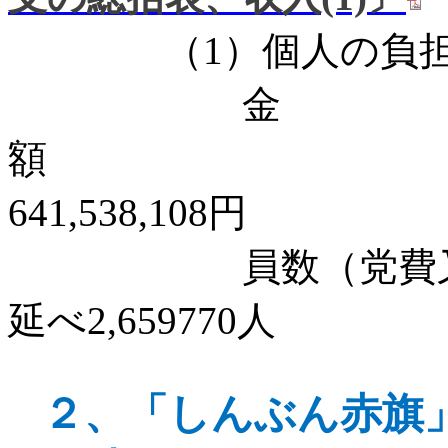
（
1
）個人の負
金
641,538,108
円
員数（党費又は会
延べ
2,659770
人
２、
「しんぶん赤旗