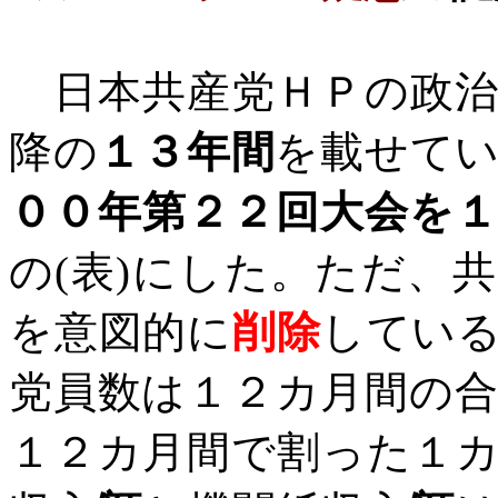
日本共産党ＨＰの政治
降の
１３年間
を載せて
００年第２２回大会を
の
(
表
)
にした。ただ、共
を意図的に
削除
してい
党員数は１２カ月間の
１２カ月間で割った１