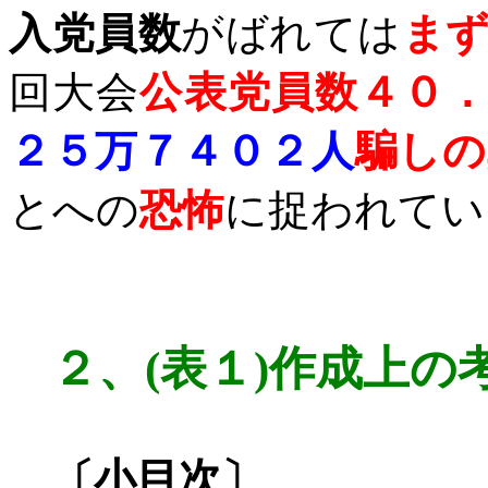
入党員数
がばれては
ま
回大会
公表党員数４０
２５万７４０２人
騙しの
とへの
恐怖
に捉われてい
２、
(
表１
)
作成上の
〔小目次〕