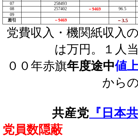
07
258493
08
257402
96.5
－
9469
09
差引
－
9469
－
3.5
党費収入・機関紙収入
は万円。１人
００年赤旗
年度途中
値
から
共産党
『日本
党員数隠蔽