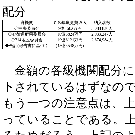
配分
党機関
０８年度党費収入
納入者数
◇中央委員会
9
億
1602
万円
3,088,830
人
◇
47
都道府県委員会
16
億
5824
万円
2,933,247
人
◇
314
地区委員会
19
億
6121
万円
2,674,984
人
◆合計
(
報告書に基づく
(45
億
3548
万円
)
金額の各級機関配分に
ト
されているはずなの
もう一つの注意点は、
っていることである。