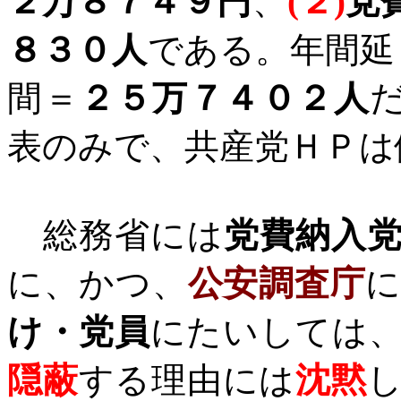
２万８７４９円
、
(
２
)
党
８３０人
である。
年間延
間＝
２５万７４０２人
表のみで、共産党ＨＰは
総務省には
党費納入
に、かつ、
公安調査庁
け・党員
にたいしては
隠蔽
する理由には
沈黙