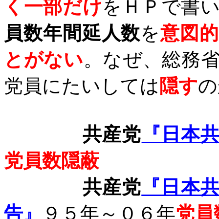
く一部だけ
をＨＰで書
員数年間延人数
を
意図
とがない
。なぜ、総務
党員にたいしては
隠す
の
共産党
『日本
党員数隠蔽
共産党
『日本
告』
９５年～０６年
党員