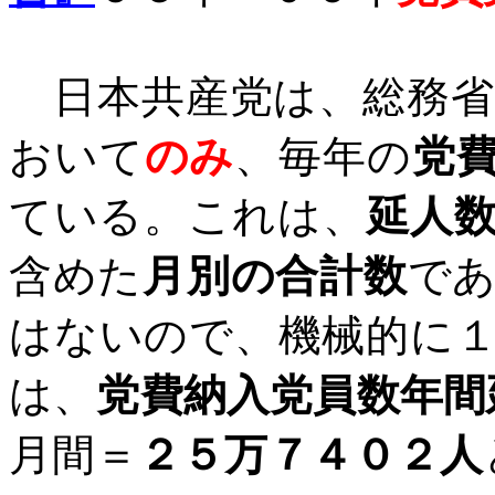
日本共産党は、
総務
おいて
のみ
、毎年の
党
ている。これは、
延人
含めた
月別の合計数
で
はないので、機械的に
は、
党費納入党員数年間
月間＝
２５万７４０２人