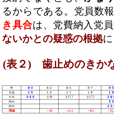
るからである。党員数
き具合
は、党費納入党員
ないかとの疑惑の根拠
に
(
表２
)
歯止めのきかな
年
８０
８２
８５
８７
９
大会
１５
１６
１７
１８
１
ＨＮ
３５５
３
39
３
17.7
３
17.5
２８
内Ｈ
５
内Ｎ
２３
増減
－
16
－
－
0.2
－
31.
21.3