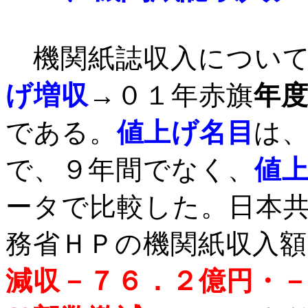
機関紙誌収入について
げ増収
→
０１年
赤旗
年
である。
値上げ名目
は
で、９年間でなく、
値
ータで比較した。日本
務省ＨＰの機関紙収入額
減収－７６．２億円・