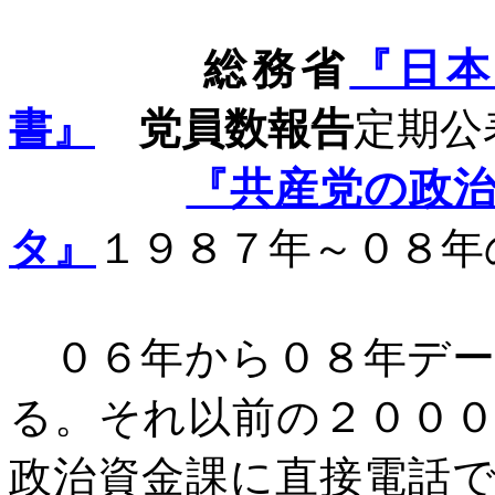
総務省
『日本
書』
党員数報告
定期公
『共産党の政
タ』
１９８７年～０８年
０６年から０８年デ
る。それ以前の２００
政治資金課に直接電話