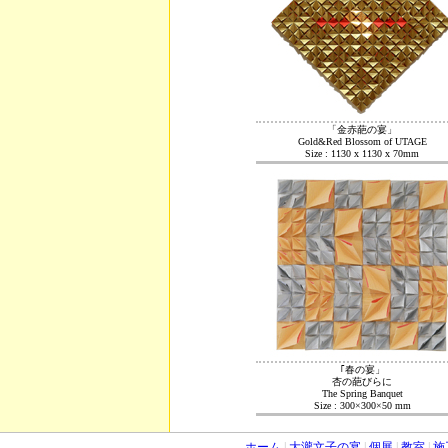
「金赤葩の宴」
Gold&Red Blossom of UTAGE
Size : 1130 x 1130 x 70mm
｢春の宴」
杏の葩びらに
The Spring Banquet
Size : 300×300×50 mm
ホーム
|
大瀧文子の宴
|
個展
|
教室
|
施