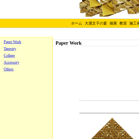
ホーム
|
大瀧文子の宴
|
個展
|
教室
|
施工
Paper Work
Paper Work
Tapestry
Collage
Accessory
Others