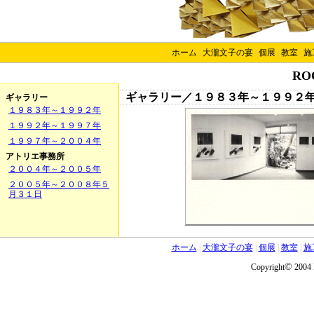
ホーム
|
大瀧文子の宴
|
個展
|
教室
|
施
RO
ギャラリー／１９８３年～１９９２
ギャラリー
１９８３年～１９９２年
１９９２年～１９９７年
１９９７年～２００４年
アトリエ事務所
２００４年～２００５年
２００５年～２００８年５
月３１日
ホーム
|
大瀧文子の宴
|
個展
|
教室
|
施
©
Copyright
2004 F