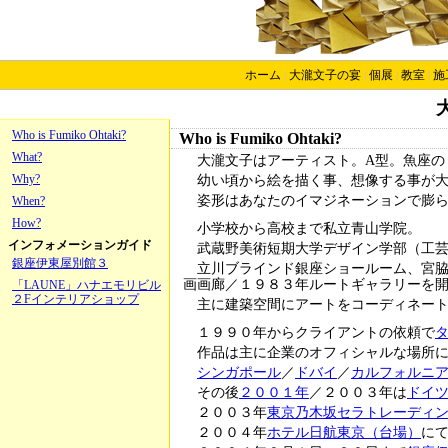
ホーム
|
大瀧文子の宴
|
個展
|
教室
|
施
Who is Fumiko Ohtaki?
Who is Fumiko Ohtaki?
What?
大瀧文子はアーティスト。A型。魚座の
Why?
幼い頃から絵を描く事、想像する事が
姿形はあなたのイマジネーションで膨
When?
How?
小学校から高校まで私立青山学院。
インフォメーションガイド
武蔵野美術短期大学デザイン学部（工
銀座伊東屋別館３
立川ブラインド銀座ショールーム、宮
画画廊／１９８３年ルートギャラリーを
「LAUNE」ハナエモリビル
２Fインテリアショップ
主に建築空間にアートをコーディネー
１９９０年からクライアントの依頼で
作品は主に企業のオフィシャルな場所
シンガポール
／
ドバイ
／
カルフォルニ
その後
２００１年
／２００３年は
ドイ
２００３年
東京乃木坂セラトレーディ
２００４年
ホテル日航東京（台場）
に