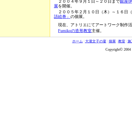
２００４年９月１日～２０日まで
銀座
展
を開催。
２００５年２月１０日（木）～１６日
語絵巻」
の個展。
現在、アトリエにてアートワーク制作
Fumikoの造形教室
主催。
ホーム
|
大瀧文子の宴
|
個展
|
教室
|
施
©
Copyright
2004 F