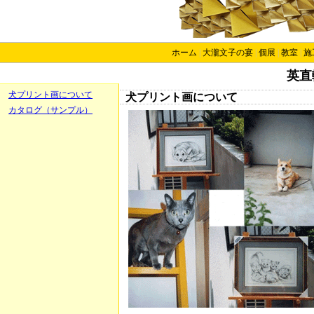
ホーム
|
大瀧文子の宴
|
個展
|
教室
|
施
英直
犬プリント画について
犬プリント画について
カタログ（サンプル）