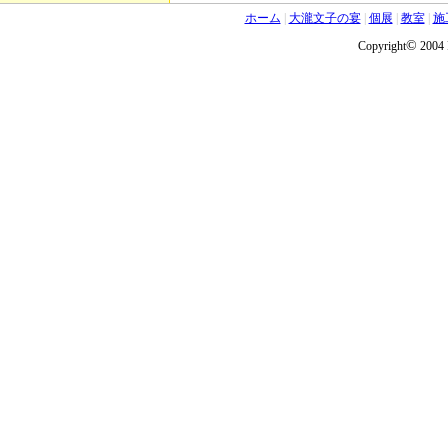
ホーム
|
大瀧文子の宴
|
個展
|
教室
|
施
©
Copyright
2004 F