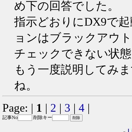
め下の回答でした。
指示どおりにDX9で
ョンはブラックアウト
チェックできない状態
もう一度説明してみま
ね。
Page: |
1
|
2
|
3
|
4
|
記事No
削除キー
-
L