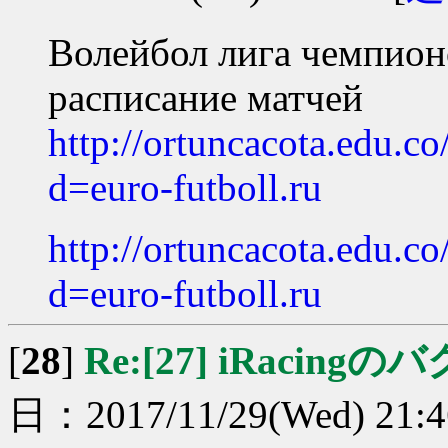
Волейбол лига чемпио
расписание матчей
http://ortuncacota.edu.c
d=euro-futboll.ru
http://ortuncacota.edu.c
d=euro-futboll.ru
[
28
]
Re:[27] iRacingのバ
日：2017/11/29(Wed) 21: