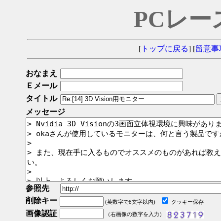
PCレー
[
トップに戻る
] [
留意事
おなまえ
Ｅメール
タイトル
メッセージ
参照先
削除キー
(英数字で8文字以内)
クッキー保存
画像認証
（右画像の数字を入力）