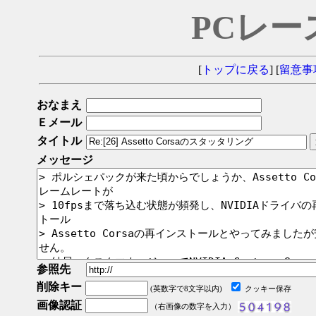
PCレー
[
トップに戻る
] [
留意事
おなまえ
Ｅメール
タイトル
メッセージ
参照先
削除キー
(英数字で8文字以内)
クッキー保存
画像認証
（右画像の数字を入力）