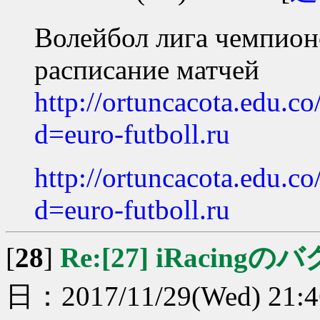
Волейбол лига чемпио
расписание матчей
http://ortuncacota.edu.c
d=euro-futboll.ru
http://ortuncacota.edu.c
d=euro-futboll.ru
[
28
]
Re:[27] iRacingのバ
日：2017/11/29(Wed) 21: