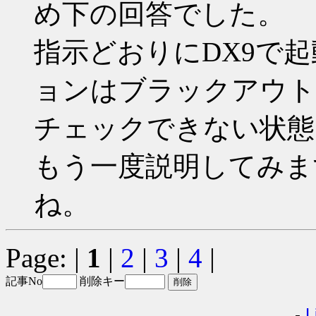
め下の回答でした。
指示どおりにDX9で
ョンはブラックアウト
チェックできない状態
もう一度説明してみま
ね。
Page: |
1
|
2
|
3
|
4
|
記事No
削除キー
-
L