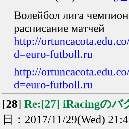
Волейбол лига чемпио
расписание матчей
http://ortuncacota.edu.c
d=euro-futboll.ru
http://ortuncacota.edu.c
d=euro-futboll.ru
[
28
]
Re:[27] iRacingのバ
日：2017/11/29(Wed) 21: