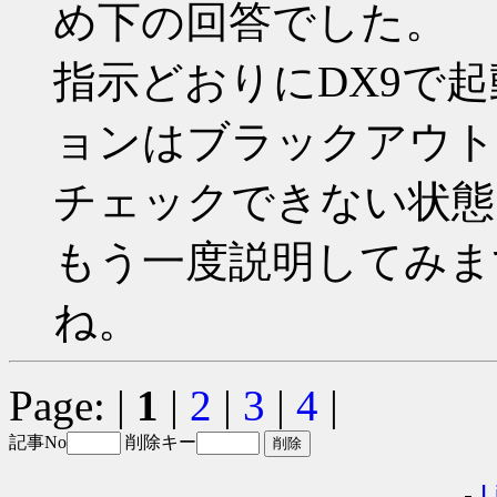
め下の回答でした。
指示どおりにDX9で
ョンはブラックアウト
チェックできない状態
もう一度説明してみま
ね。
Page: |
1
|
2
|
3
|
4
|
記事No
削除キー
-
L