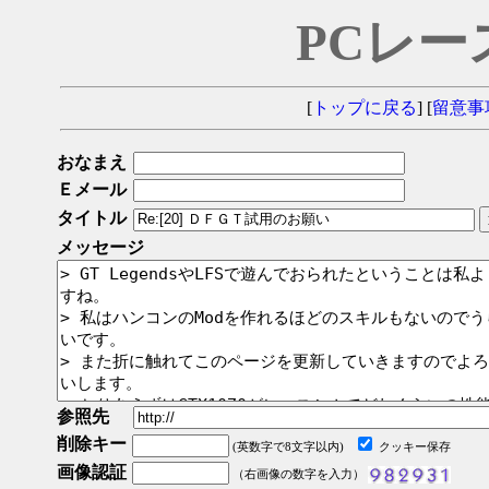
PCレー
[
トップに戻る
] [
留意事
おなまえ
Ｅメール
タイトル
メッセージ
参照先
削除キー
(英数字で8文字以内)
クッキー保存
画像認証
（右画像の数字を入力）