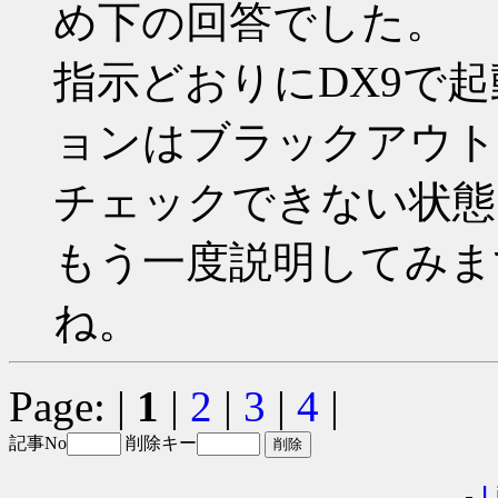
め下の回答でした。
指示どおりにDX9で
ョンはブラックアウト
チェックできない状態
もう一度説明してみま
ね。
Page: |
1
|
2
|
3
|
4
|
記事No
削除キー
-
L