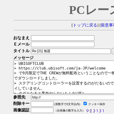
PCレー
[
トップに戻る
] [
留意事
おなまえ
Ｅメール
タイトル
メッセージ
参照先
削除キー
(英数字で8文字以内)
クッキー保存
画像認証
（右画像の数字を入力）