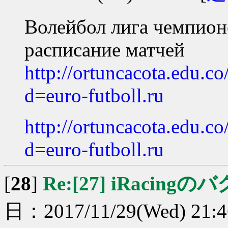
Волейбол лига чемпио
расписание матчей
http://ortuncacota.edu.c
d=euro-futboll.ru
http://ortuncacota.edu.c
d=euro-futboll.ru
[
28
]
Re:[27] iRacingのバ
日：2017/11/29(Wed) 21: