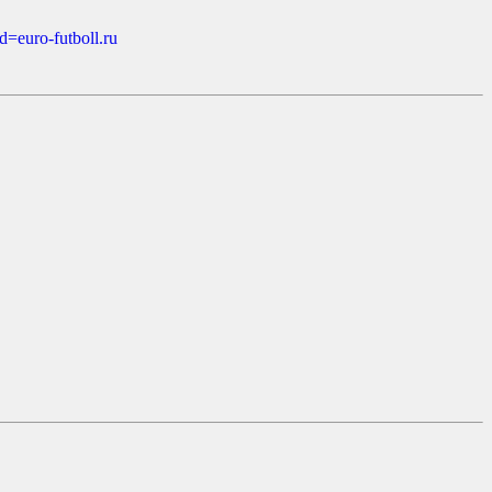
d=euro-futboll.ru