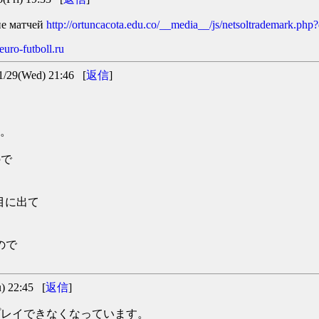
ие матчей
http://ortuncacota.edu.co/__media__/js/netsoltrademark.php?
uro-futboll.ru
9(Wed) 21:46 [
返信
]
た。
ので
が裏目に出て
たので
 22:45 [
返信
]
gがプレイできなくなっています。