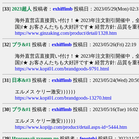
[
33
]
2023超人
投稿者：
exhiffimb
投稿日：2023/05/29(Mon) 02:3
海外直営店直接買い付け！★ 2023年注文割引開催中，全部
国)!★ お客さんたちも大好評です★ 経営方針: 品質
https://www.ginzaking.com/product/detail/1328.htm
[
32
]
ブラ&#1
投稿者：
exhiffimb
投稿日：2023/05/26(Fri) 22:19 
海外直営店直接買い付け！★ 2023年注文割引開催中，全部
国)!★ お客さんたちも大好評です★ 経営方針: 品質を
https://www.kopi01.com/brandgoods-9791.html
[
31
]
日本&#3
投稿者：
exhiffimb
投稿日：2023/05/24(Wed) 20:5
エルメス ケリー激安}}}}}}
https://www.kopi01.com/brandgoods-13270.html
[
30
]
ブラ&#1
投稿者：
exhiffimb
投稿日：2023/05/16(Tue) 16:02
エルメス ケリー激安}}}}}}
https://www.kopijp.com/product/detail.aspx-id=5444.htm
[
29
]
Итоговый турнир по
投稿者：
feootgbj
投稿日：2022/11/25(F