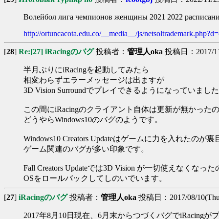
Волейбол лига чемпионов женщины 2021 2022 расписан
http://ortuncacota.edu.co/__media__/js/netsoltrademark.php?d=e
[
28
]
Re:[27] iRacingのバグ
投稿者：
管理人oka
投稿日：2017/11/2
半月ぶりにiRacingを起動してみたら
相変わらずエラーメッセージは出ますが
3D Vision Surroundでプレイできるようになっていまし
この間にiRacingのクライアント自体は更新が無かった
どうやらWindows10のバグのようです。
Windows10 Creators Updateはゲームに力を入れたの
ゲーム関連のバグが多い印象です。
Fall Creators Updateでは3D Vision が一切使えなくなっ
OSをロールバックしてしのいでいます。
[
27
]
iRacingのバグ
投稿者：
管理人oka
投稿日：2017/08/10(Thu)
2017年8月10日現在、6月末からつづくバグでiRacin