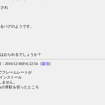
定され
ているバグのようです。
可能な方はおられるでしょうか？
016/12/30(Fri) 22:54 [
返信
]
saでフレームレートが
再インストール
定しません。
Proxyの常駐を切ったところ