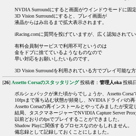
NVDIA Surroundにすると画面がウインドウモードに固
3D Vision Surroundにすると、プレイ画面が
液晶からはみ出るまで拡大表示されます。
iRacing.comに質問を投げていますが、広く認知され
有料会員制サービスで利用不可というのは
金をドブに捨てているようなものなので
早い対応をお願いしたいものです。
3D Vision Surroundを利用されている方でプレイ
[
26
]
Assetto Corsaのスタッタリング
投稿者：
管理人oka
投稿日：2
ポルシェパックが来た頃からでしょうか、Assetto Cor
10fpsまで落ち込む状態が頻発し、NVIDIAドライバの
Assetto Corsaの再インストールとやってみましたが安
結局、タスクマネージャーでNVIDIA Capture Server 
以前どおりのfpsでプレイすることができました。
Shadow Playに関係するプロセスなのかもしれません。
備忘録として記録しておくことにしました。