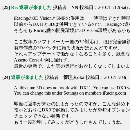
[
25
]
Re: 返事が来ました
投稿者：
NN
投稿日：2016/11/12(Sat) 2
iRacingの3D VisionとSMPの併用は、一時期はでき
以前からDX11と3Dは併用できているので、iRacing
そもそもiRacing側の開発環境に3D Vision環境があ
ここ数年のソフトメーカー側の3D対応は、ほぼ完全無
有志作成の3Dパッチに頼る状況がほとんどですが、
それもアップデートで働かなくなることも多く、残念な
Assetto Corsaも例に漏れず、
最近の更新で、また雲の奥行がおかしくなってしまいま
[
24
]
返事が来ました
投稿者：
管理人oka
投稿日：2016/11/03(Thu
At this time 3D does not work with DX11. You can use DX9 w
You can change this under Settings on members.iRacing.com
即座に返事が来たのはよかったのですが、こんな斜め下
指示どおりにDX9で起動してみましたがSMPオプショ
チェックできない状態です。
もう一度説明してみますがどうしたもんでしょうね。