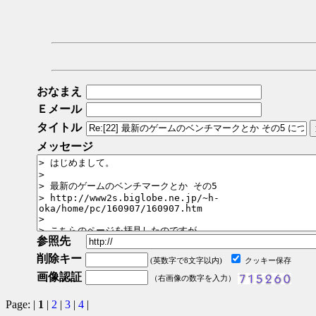
おなまえ
Ｅメール
タイトル
メッセージ
参照先
削除キー
(英数字で8文字以内)
クッキー保存
画像認証
（右画像の数字を入力）
Page: |
1
|
2
|
3
|
4
|