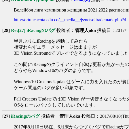
Волейбол лига чемпионов женщины 2021 2022 расписан
http://ortuncacota.edu.co/__media__/js/netsoltrademark.php?d=e
[
28
]
Re:[27] iRacingのバグ
投稿者：
管理人oka
投稿日：2017/11/2
半月ぶりにiRacingを起動してみたら
相変わらずエラーメッセージは出ますが
3D Vision Surroundでプレイできるようになっていまし
この間にiRacingのクライアント自体は更新が無かった
どうやらWindows10のバグのようです。
Windows10 Creators Updateはゲームに力を入れたの
ゲーム関連のバグが多い印象です。
Fall Creators Updateでは3D Vision が一切使えなくなっ
OSをロールバックしてしのいでいます。
[
27
]
iRacingのバグ
投稿者：
管理人oka
投稿日：2017/08/10(Thu)
2017年8月10日現在、6月末からつづくバグでiRacin