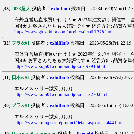
[
33
]
2023超人
投稿者：
exhiffimb
投稿日：2023/05/29(Mon) 02:3
海外直営店直接買い付け！★ 2023年注文割引開催中，全部
国)!★ お客さんたちも大好評です★ 経営方針: 品質
https://www.ginzaking.com/product/detail/1328.htm
[
32
]
ブラ&#1
投稿者：
exhiffimb
投稿日：2023/05/26(Fri) 22:19 
海外直営店直接買い付け！★ 2023年注文割引開催中，全部
国)!★ お客さんたちも大好評です★ 経営方針: 品質を
https://www.kopi01.com/brandgoods-9791.html
[
31
]
日本&#3
投稿者：
exhiffimb
投稿日：2023/05/24(Wed) 20:5
エルメス ケリー激安}}}}}}
https://www.kopi01.com/brandgoods-13270.html
[
30
]
ブラ&#1
投稿者：
exhiffimb
投稿日：2023/05/16(Tue) 16:02
エルメス ケリー激安}}}}}}
https://www.kopijp.com/product/detail.aspx-id=5444.htm
[
29
]
Итоговый турнир по
投稿者：
feootgbj
投稿日：2022/11/25(F