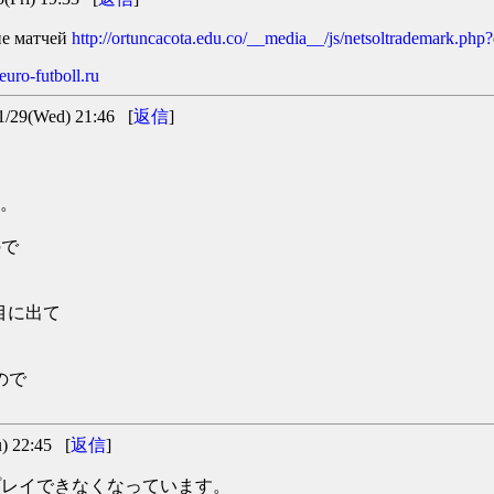
ие матчей
http://ortuncacota.edu.co/__media__/js/netsoltrademark.php?
uro-futboll.ru
9(Wed) 21:46 [
返信
]
た。
ので
が裏目に出て
たので
 22:45 [
返信
]
gがプレイできなくなっています。