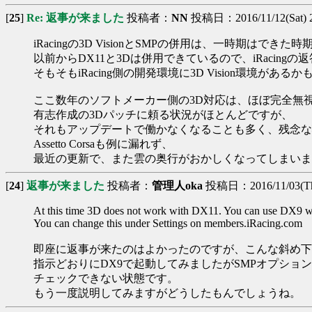
[
25
]
Re: 返事が来ました
投稿者：
NN
投稿日：2016/11/12(Sat) 2
iRacingの3D VisionとSMPの併用は、一時期はでき
以前からDX11と3Dは併用できているので、iRacing
そもそもiRacing側の開発環境に3D Vision環境があ
ここ数年のソフトメーカー側の3D対応は、ほぼ完全無
有志作成の3Dパッチに頼る状況がほとんどですが、
それもアップデートで働かなくなることも多く、残念な
Assetto Corsaも例に漏れず、
最近の更新で、また雲の奥行がおかしくなってしまいま
[
24
]
返事が来ました
投稿者：
管理人oka
投稿日：2016/11/03(Thu
At this time 3D does not work with DX11. You can use DX9 w
You can change this under Settings on members.iRacing.com
即座に返事が来たのはよかったのですが、こんな斜め下
指示どおりにDX9で起動してみましたがSMPオプショ
チェックできない状態です。
もう一度説明してみますがどうしたもんでしょうね。