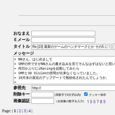
おなまえ
Ｅメール
タイトル
メッセージ
参照先
削除キー
(英数字で8文字以内)
クッキー保存
画像認証
（右画像の数字を入力）
Page: |
1
|
2
|
3
|
4
|