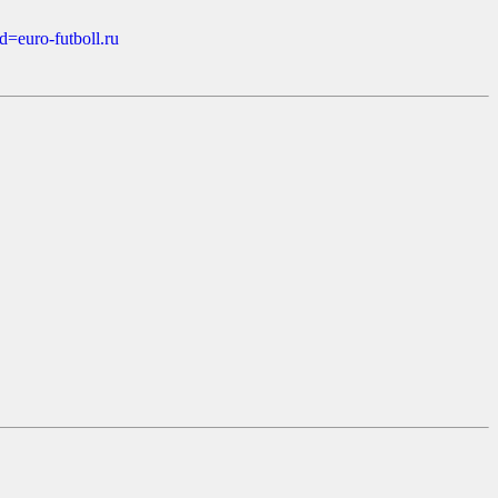
d=euro-futboll.ru