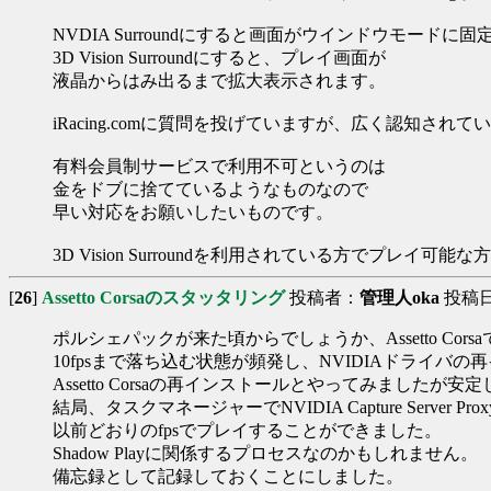
NVDIA Surroundにすると画面がウインドウモードに固
3D Vision Surroundにすると、プレイ画面が
液晶からはみ出るまで拡大表示されます。
iRacing.comに質問を投げていますが、広く認知され
有料会員制サービスで利用不可というのは
金をドブに捨てているようなものなので
早い対応をお願いしたいものです。
3D Vision Surroundを利用されている方でプレイ
[
26
]
Assetto Corsaのスタッタリング
投稿者：
管理人oka
投稿日：2
ポルシェパックが来た頃からでしょうか、Assetto Cor
10fpsまで落ち込む状態が頻発し、NVIDIAドライバの
Assetto Corsaの再インストールとやってみましたが安
結局、タスクマネージャーでNVIDIA Capture Server 
以前どおりのfpsでプレイすることができました。
Shadow Playに関係するプロセスなのかもしれません。
備忘録として記録しておくことにしました。