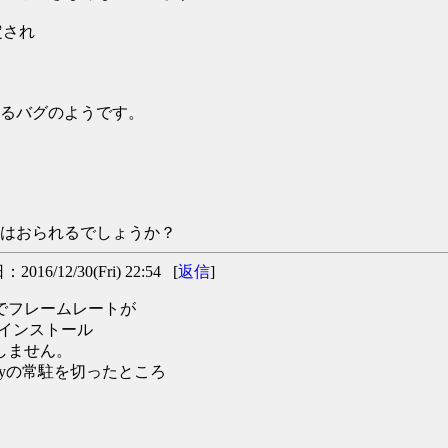
定され
ているバグのようです。
可能な方はおられるでしょうか？
016/12/30(Fri) 22:54 [
返信
]
saでフレームレートが
再インストール
定しません。
Proxyの常駐を切ったところ