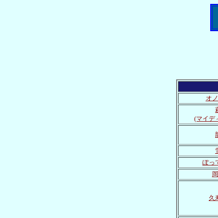
オ
(マイデ
ぽっ
久