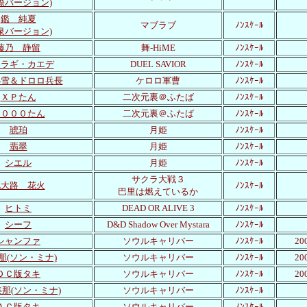
際バージョン)
鑑 純夏
マブラブ
ﾉﾝｽｹｰﾙ
泉バージョン)
藤乃 静留
舞-HiME
ﾉﾝｽｹｰﾙ
イラギ・カエデ
DUEL SAVIOR
ﾉﾝｽｹｰﾙ
小雪＆ドロロ兵長
ケロロ軍曹
ﾉﾝｽｹｰﾙ
ＸＰたん
二次元裏＠ふたば
ﾉﾝｽｹｰﾙ
２０００たん
二次元裏＠ふたば
ﾉﾝｽｹｰﾙ
琥珀
月姫
ﾉﾝｽｹｰﾙ
翡翠
月姫
ﾉﾝｽｹｰﾙ
シエル
月姫
ﾉﾝｽｹｰﾙ
サクラ大戦３
北大路 花火
ﾉﾝｽｹｰﾙ
巴里は燃えているか
ヒトミ
DEAD OR ALIVE 3
ﾉﾝｽｹｰﾙ
シーフ
D&D Shadow Over Mystara
ﾉﾝｽｹｰﾙ
シャンファ
ソウルキャリバー
ﾉﾝｽｹｰﾙ
2
那(ソン・ミナ)
ソウルキャリバー
ﾉﾝｽｹｰﾙ
2
ＤＣ版タキ
ソウルキャリバー
ﾉﾝｽｹｰﾙ
2
那(ソン・ミナ)
ソウルキャリバー
ﾉﾝｽｹｰﾙ
ＡＣ版タキ
ソウルキャリバー
ﾉﾝｽｹｰﾙ