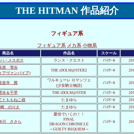
THE HITMAN 作品紹介
フィギュア系
フィギュア系
メカ系
小物系
商品名
作品名
スケール
ノハ・メスポス
ランス・クエスト
ﾉﾝｽｹｰﾙ
2
萩原 雪歩
THE iDOLM@STER2
ﾉﾝｽｹｰﾙ
2
ィアヴァンパイア)
ワルキューレ ロマンツェ
龍造寺 茜
ﾉﾝｽｹｰﾙ
2
[少女騎士物語]
雪歩＆千早
THE iDOLM@STER
ﾉﾝｽｹｰﾙ
2
てとももねこ様
たまゆら
ﾉﾝｽｹｰﾙ
2
岡崎 のりえ
たまゆら
ﾉﾝｽｹｰﾙ
2
愛佳でいくの！！
FINAL
寿川 ささら
ﾉﾝｽｹｰﾙ
2
DRAGON CHRONICLE
～GUILTY REQUIEM～