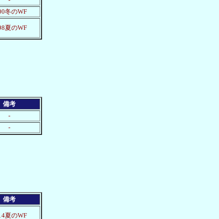
000冬のWF
998夏のWF
備考
-
-
備考
014夏のWF