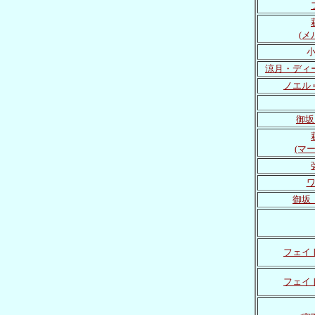
(メ
涼月・ディ
ノエル
御坂
(マ
御坂
フェイ
フェイ