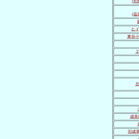
(窓
(温
ヒ
東谷
成美
旧成美