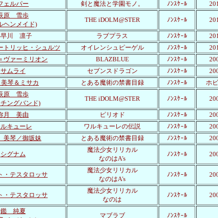
フェルパー
剣と魔法と学園モノ。
ﾉﾝｽｹｰﾙ
2
萩原 雪歩
THE iDOLM@STER
ﾉﾝｽｹｰﾙ
2
ルヘンメイド)
小早川 凛子
ラブプラス
ﾉﾝｽｹｰﾙ
2
ートリッヒ・シュルツ
オイレンシュピーゲル
ﾉﾝｽｹｰﾙ
2
＝ヴァーミリオン
BLAZBLUE
ﾉﾝｽｹｰﾙ
2
サムライ
セブンスドラゴン
ﾉﾝｽｹｰﾙ
2
 美琴＆ミサカ
とある魔術の禁書目録
ﾉﾝｽｹｰﾙ
ホビ
萩原 雪歩
THE iDOLM@STER
ﾉﾝｽｹｰﾙ
2
ーチングバンド)
弥月 美由
ピリオド
ﾉﾝｽｹｰﾙ
2
ワルキューレ
ワルキューレの伝説
ﾉﾝｽｹｰﾙ
2
 美琴／御坂妹
とある魔術の禁書目録
ﾉﾝｽｹｰﾙ
2
魔法少女リリカル
シグナム
ﾉﾝｽｹｰﾙ
2
なのはA's
魔法少女リリカル
ト・テスタロッサ
ﾉﾝｽｹｰﾙ
2
なのはA's
魔法少女リリカル
ト・テスタロッサ
ﾉﾝｽｹｰﾙ
2
なのは
鑑 純夏
マブラブ
ﾉﾝｽｹｰﾙ