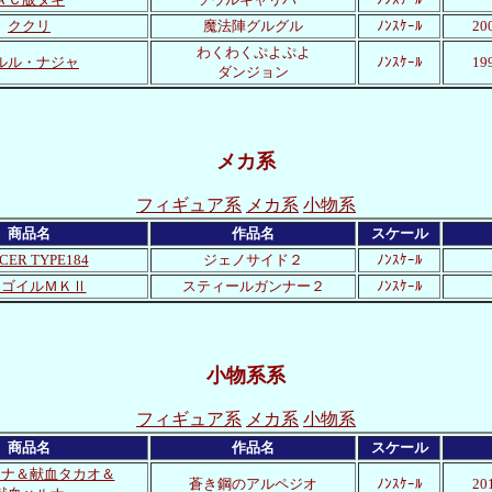
ククリ
魔法陣グルグル
ﾉﾝｽｹｰﾙ
2
わくわくぷよぷよ
ルル・ナジャ
ﾉﾝｽｹｰﾙ
1
ダンジョン
メカ系
フィギュア系
メカ系
小物系
商品名
作品名
スケール
CER TYPE184
ジェノサイド２
ﾉﾝｽｹｰﾙ
ーゴイルＭＫⅡ
スティールガンナー２
ﾉﾝｽｹｰﾙ
小物系系
フィギュア系
メカ系
小物系
商品名
作品名
スケール
オナ＆献血タカオ＆
蒼き鋼のアルペジオ
ﾉﾝｽｹｰﾙ
2