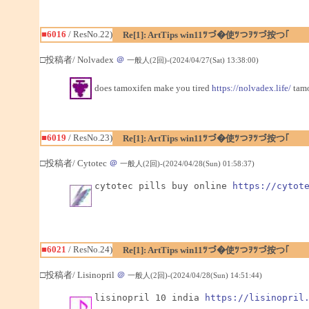
■6016
/ ResNo.22)
Re[1]: ArtTips win11ﾂづ�使ﾂつｦﾂづ按つ｢
□投稿者/ Nolvadex
＠
一般人(2回)-(2024/04/27(Sat) 13:38:00)
does tamoxifen make you tired
https://nolvadex.life/
tamo
■6019
/ ResNo.23)
Re[1]: ArtTips win11ﾂづ�使ﾂつｦﾂづ按つ｢
□投稿者/ Cytotec
＠
一般人(2回)-(2024/04/28(Sun) 01:58:37)
cytotec pills buy online 
https://cytot
■6021
/ ResNo.24)
Re[1]: ArtTips win11ﾂづ�使ﾂつｦﾂづ按つ｢
□投稿者/ Lisinopril
＠
一般人(2回)-(2024/04/28(Sun) 14:51:44)
lisinopril 10 india 
https://lisinopril