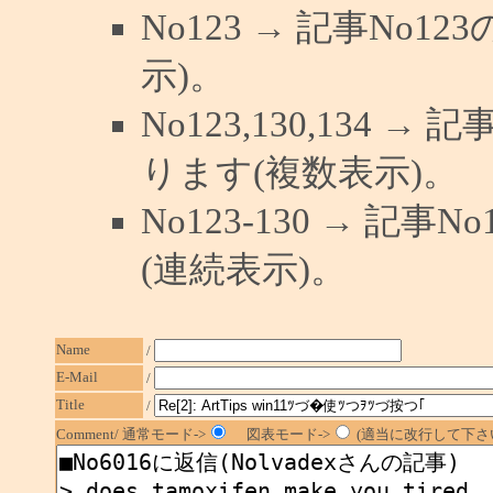
No123 → 記事No
示)。
No123,130,134 →
ります(複数表示)。
No123-130 → 記
(連続表示)。
Name
/
E-Mail
/
Title
/
Comment/ 通常モード->
図表モード->
(適当に改行して下さい