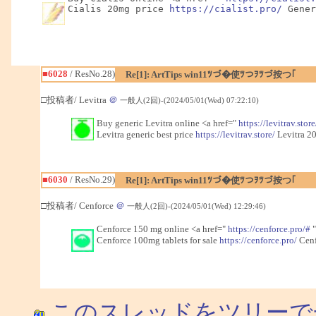
Cialis 20mg price 
https://cialist.pro/
 Gener
■6028
/ ResNo.28)
Re[1]: ArtTips win11ﾂづ�使ﾂつｦﾂづ按つ｢
□投稿者/ Levitra
＠
一般人(2回)-(2024/05/01(Wed) 07:22:10)
Buy generic Levitra online <a href="
https://levitrav.store
Levitra generic best price
https://levitrav.store/
Levitra 20
■6030
/ ResNo.29)
Re[1]: ArtTips win11ﾂづ�使ﾂつｦﾂづ按つ｢
□投稿者/ Cenforce
＠
一般人(2回)-(2024/05/01(Wed) 12:29:46)
Cenforce 150 mg online <a href="
https://cenforce.pro/#
"
Cenforce 100mg tablets for sale
https://cenforce.pro/
Cenf
このスレッドをツリーで