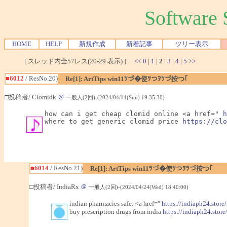
Softwar
HOME
HELP
新規作成
新着記事
ツリー表示
[ スレッド内全57レス(20-29 表示) ]
<<
0
|
1
|
2
|
3
|
4
|
5
>>
■6012
/ ResNo.20)
Re[1]: ArtTips win11ﾂづ�使ﾂつｦﾂづ按つ｢
□投稿者/ Clomidk
＠
一般人(2回)-(2024/04/14(Sun) 19:35:30)
how can i get cheap clomid online <a href=" 
h
where to get generic clomid price 
https://clo
■6014
/ ResNo.21)
Re[1]: ArtTips win11ﾂづ�使ﾂつｦﾂづ按つ｢
□投稿者/ IndiaRx
＠
一般人(2回)-(2024/04/24(Wed) 18:40:00)
indian pharmacies safe: <a href="
https://indiaph24.store
buy prescription drugs from india
https://indiaph24.store