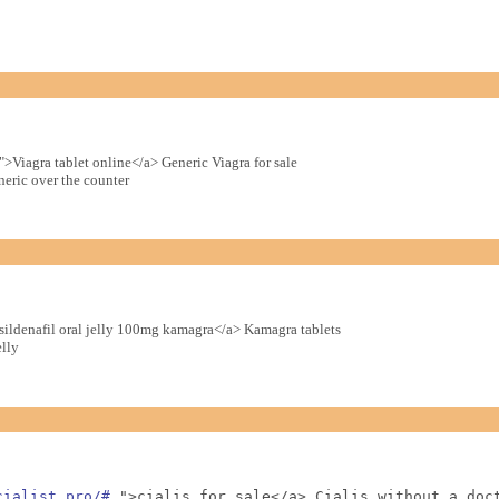
">Viagra tablet online</a> Generic Viagra for sale
eric over the counter
sildenafil oral jelly 100mg kamagra</a> Kamagra tablets
lly
cialist.pro/#
 ">cialis for sale</a> Cialis without a doct