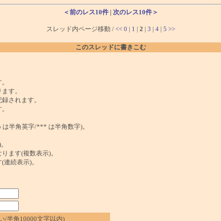
＜前のレス10件
|
次のレス10件＞
スレッド内ページ移動 /
<<
0
|
1
|
2
|
3
|
4
|
5
>>
このスレッドに書きこむ
。
す。
ります。
記録されます。
す。
は半角英字/*** は半角数字)。
)。
ンクになります(複数表示)。
ます(連続表示)。
/半角10000文字以内)