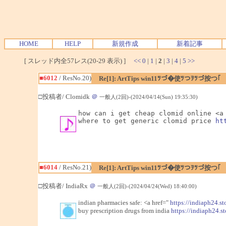
HOME
HELP
新規作成
新着記事
[ スレッド内全57レス(20-29 表示) ]
<<
0
|
1
|
2
|
3
|
4
|
5
>>
■6012
/ ResNo.20)
Re[1]: ArtTips win11ﾂづ�使ﾂつｦﾂづ按つ｢
□投稿者/ Clomidk
＠
一般人(2回)-(2024/04/14(Sun) 19:35:30)
how can i get cheap clomid online <a
where to get generic clomid price 
ht
■6014
/ ResNo.21)
Re[1]: ArtTips win11ﾂづ�使ﾂつｦﾂづ按つ｢
□投稿者/ IndiaRx
＠
一般人(2回)-(2024/04/24(Wed) 18:40:00)
indian pharmacies safe: <a href="
https://indiaph24.st
buy prescription drugs from india
https://indiaph24.st