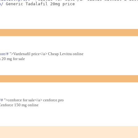
o/
 Generic Tadalafil 20mg price
tore/#
">Vardenafil price</a> Cheap Levitra online
 20 mg for sale
/#
">cenforce for sale</a> cenforce.pro
enforce 150 mg online