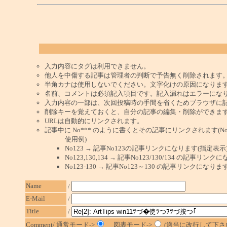
入力内容にタグは利用できません。
他人を中傷する記事は管理者の判断で予告無く削除されます
半角カナは使用しないでください。文字化けの原因になりま
名前、コメントは必須記入項目です。記入漏れはエラーにな
入力内容の一部は、次回投稿時の手間を省くためブラウザに
削除キーを覚えておくと、自分の記事の編集・削除ができま
URLは自動的にリンクされます。
記事中に No*** のように書くとその記事にリンクされます(No 
使用例)
No123 → 記事No123の記事リンクになります(指定表示
No123,130,134 → 記事No123/130/134 の記事リ
No123-130 → 記事No123～130 の記事リンクになり
Name
/
E-Mail
/
Title
/
Comment/ 通常モード->
図表モード->
(適当に改行して下さい