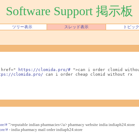
Software Support 掲示板
ツリー表示
スレッド表示
トピッ
 href=" 
https://clomida.pro/#
 ">can i order clomid withou
tps://clomida.pro/
 can i order cheap clomid without rx
ore/#
">reputable indian pharmacies</a> pharmacy website india indiaph24.store
ore/#
- india pharmacy mail order indiaph24.store