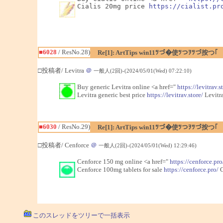
Cialis 20mg price 
https://cialist.pr
■6028
/ ResNo.28)
Re[1]: ArtTips win11ﾂづ�使ﾂつｦﾂづ按つ｢
□投稿者/ Levitra
＠
一般人(2回)-(2024/05/01(Wed) 07:22:10)
Buy generic Levitra online <a href="
https://levitrav.s
Levitra generic best price
https://levitrav.store/
Levitra
■6030
/ ResNo.29)
Re[1]: ArtTips win11ﾂづ�使ﾂつｦﾂづ按つ｢
□投稿者/ Cenforce
＠
一般人(2回)-(2024/05/01(Wed) 12:29:46)
Cenforce 150 mg online <a href="
https://cenforce.pro
Cenforce 100mg tablets for sale
https://cenforce.pro/
C
このスレッドをツリーで一括表示