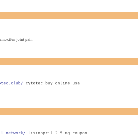
amoxifen joint pain
otec.club/
 cytotec buy online usa
il.network/
 lisinopril 2.5 mg coupon