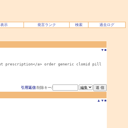
ク表示
発言ランク
検索
過去ログ
▼
■
t prescription</a> order generic clomid pill

引用返信
削除キー/
▲
▼
■