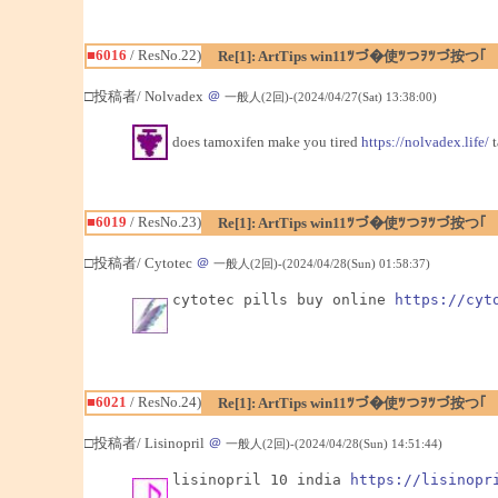
■6016
/ ResNo.22)
Re[1]: ArtTips win11ﾂづ�使ﾂつｦﾂづ按つ｢
□投稿者/ Nolvadex
＠
一般人(2回)-(2024/04/27(Sat) 13:38:00)
does tamoxifen make you tired
https://nolvadex.life/
t
■6019
/ ResNo.23)
Re[1]: ArtTips win11ﾂづ�使ﾂつｦﾂづ按つ｢
□投稿者/ Cytotec
＠
一般人(2回)-(2024/04/28(Sun) 01:58:37)
cytotec pills buy online 
https://cyt
■6021
/ ResNo.24)
Re[1]: ArtTips win11ﾂづ�使ﾂつｦﾂづ按つ｢
□投稿者/ Lisinopril
＠
一般人(2回)-(2024/04/28(Sun) 14:51:44)
lisinopril 10 india 
https://lisinopr