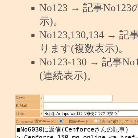
No123 → 記事No
示)。
No123,130,134 →
ります(複数表示)。
No123-130 → 記
(連続表示)。
Name
/
E-Mail
/
Title
/
Comment/ 通常モード->
図表モード->
(適当に改行して下さい