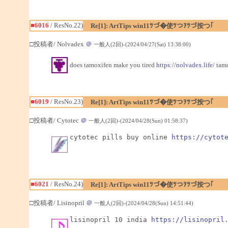
■6016
/ ResNo.22)
Re[1]: ArtTips win11ﾂづ�使ﾂつｦﾂづ按つ｢
□投稿者/ Nolvadex
＠
一般人(2回)-(2024/04/27(Sat) 13:38:00)
does tamoxifen make you tired
https://nolvadex.life/
tamo
■6019
/ ResNo.23)
Re[1]: ArtTips win11ﾂづ�使ﾂつｦﾂづ按つ｢
□投稿者/ Cytotec
＠
一般人(2回)-(2024/04/28(Sun) 01:58:37)
cytotec pills buy online 
https://cytot
■6021
/ ResNo.24)
Re[1]: ArtTips win11ﾂづ�使ﾂつｦﾂづ按つ｢
□投稿者/ Lisinopril
＠
一般人(2回)-(2024/04/28(Sun) 14:51:44)
lisinopril 10 india 
https://lisinopril