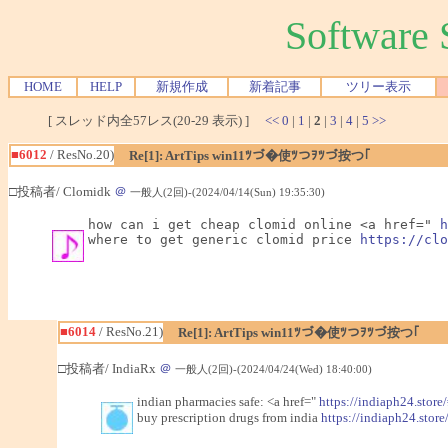
Softwar
HOME
HELP
新規作成
新着記事
ツリー表示
[ スレッド内全57レス(20-29 表示) ]
<<
0
|
1
|
2
|
3
|
4
|
5
>>
■6012
/ ResNo.20)
Re[1]: ArtTips win11ﾂづ�使ﾂつｦﾂづ按つ｢
□投稿者/ Clomidk
＠
一般人(2回)-(2024/04/14(Sun) 19:35:30)
how can i get cheap clomid online <a href=" 
h
where to get generic clomid price 
https://clo
■6014
/ ResNo.21)
Re[1]: ArtTips win11ﾂづ�使ﾂつｦﾂづ按つ｢
□投稿者/ IndiaRx
＠
一般人(2回)-(2024/04/24(Wed) 18:40:00)
indian pharmacies safe: <a href="
https://indiaph24.store
buy prescription drugs from india
https://indiaph24.store