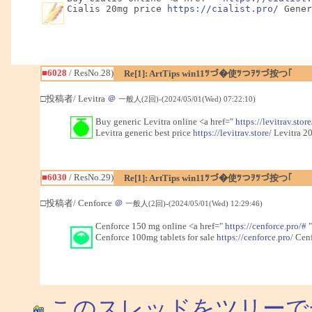
Cialis 20mg price 
https://cialist.pro/
 Gener
■6028
/ ResNo.28)
Re[1]: ArtTips win11ﾂづ�使ﾂつｦﾂづ按つ｢
□投稿者/ Levitra
＠
一般人(2回)-(2024/05/01(Wed) 07:22:10)
Buy generic Levitra online <a href="
https://levitrav.store
Levitra generic best price
https://levitrav.store/
Levitra 20
■6030
/ ResNo.29)
Re[1]: ArtTips win11ﾂづ�使ﾂつｦﾂづ按つ｢
□投稿者/ Cenforce
＠
一般人(2回)-(2024/05/01(Wed) 12:29:46)
Cenforce 150 mg online <a href="
https://cenforce.pro/#
"
Cenforce 100mg tablets for sale
https://cenforce.pro/
Cenf
このスレッドをツリーで