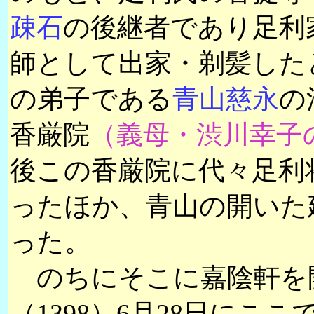
疎石
の後継者であり足利
師として出家・剃髪した
の弟子である
青山慈永
の
香厳院
（義母・渋川幸子
後この香厳院に代々足利
ったほか、青山の開いた
った。
のちにそこに嘉陰軒を開
（1398）6月28日に