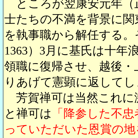
ところが翌康安元年（正平
士たちの不満を背景に関
を執事職から解任する。そ
1363）3月に基氏は十
領職に復帰させ、越後・
りあげて憲顕に返してし
芳賀禅可は当然これに
と禅可は
「降参した不忠
っていただいた恩賞の地