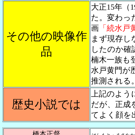
大正15年（
た。変わっ
画
「続水戸
その他の映像作
まず現存し
したのか確
品
楠木一族も
水戸黄門が
推測される
上記のよう
歴史小説では
だが、正成
てよく顔を
橋本正督