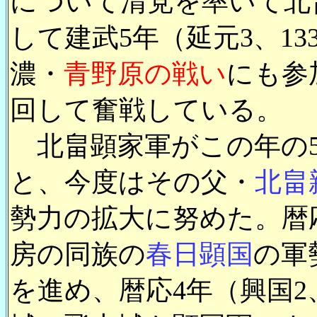
について清党を率いて北
して建武5年（延元3、13
濃・
青野原の戦い
にも参
回して奮戦している。
北畠顕家軍がこの年の5
と、今度はその父・
北畠
勢力の拡大に努めた。暦応
房の同族の
春日顕国
の軍
を進め、暦応4年（興国2