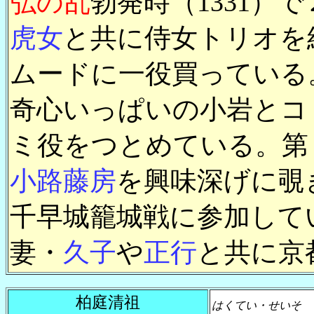
弘の乱
勃発時（1331）
虎女
と共に侍女トリオを
ムードに一役買っている
奇心いっぱいの小岩とコ
ミ役をつとめている。第
小路藤房
を興味深げに覗
千早城籠城戦に参加して
妻・
久子
や
正行
と共に京
柏庭清祖
はくてい・せいそ