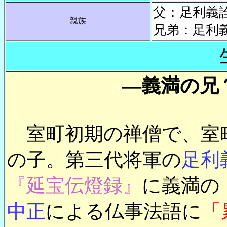
父：足利
親族
兄弟：足利
―義満の兄
室町初期の禅僧で、室
の子。第三代将軍の
足利
『延宝伝燈録』
に義満の
中正
による仏事法語に
「