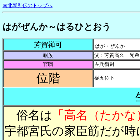
南北朝列伝のトップへ
はがぜんか～はるひとおう
芳賀禅可
はが・ぜんか
親族
父：芳賀高久 兄弟
官職
左兵衛尉
位階
従五位下
俗名は
「高名（たかな
宇都宮氏の家臣筋だが時