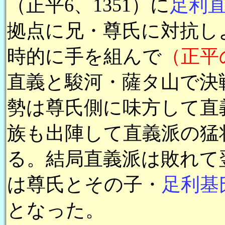
（正平6、1351）に
足利
拠点に兄・尊氏に対抗し
時的に手を組んで
（正平
直義と駿河・薩タ山で決
勢は尊氏側に味方して直
族も出陣して直義派の猛
る。結局直義派は敗れて
は尊氏とその子・
足利基
となった。