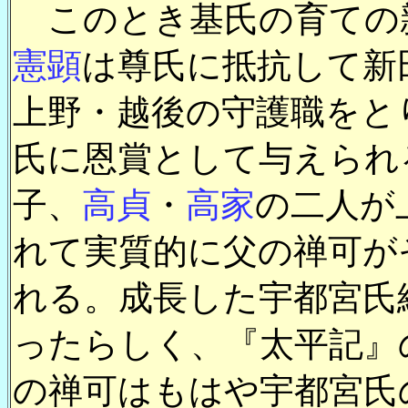
このとき基氏の育ての
憲顕
は尊氏に抵抗して新
上野・越後の守護職をと
氏に恩賞として与えられ
子、
高貞
・
高家
の二人が
れて実質的に父の禅可が
れる。成長した宇都宮氏
ったらしく、『太平記』
の禅可はもはや宇都宮氏