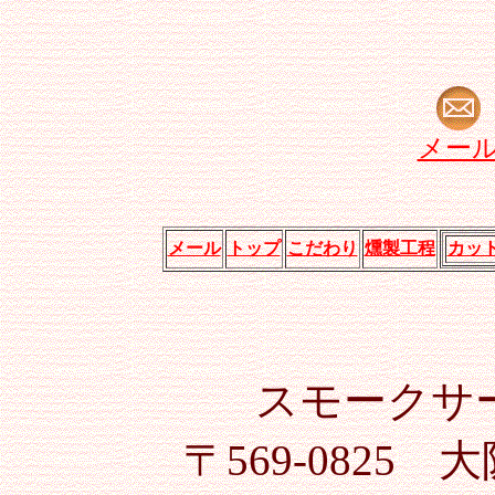
メー
メール
トップ
こだわり
燻製工程
カッ
スモークサ
〒569-0825 