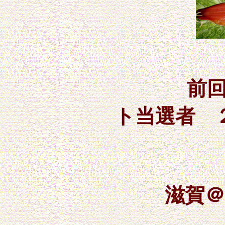
前回
ト当選者 
千葉＠Y
滋賀＠