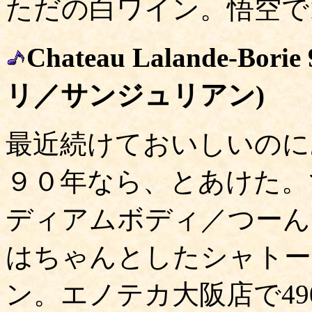
ただの白ワイン。悟空で1
Chateau Lalande-Bor
リ／サンジュリアン)
最近続けておいしいのに
９０年なら、とあけた。
ディアムボディ／つーん
はちゃんとしたシャトー
ン。エノテカ大阪店で490