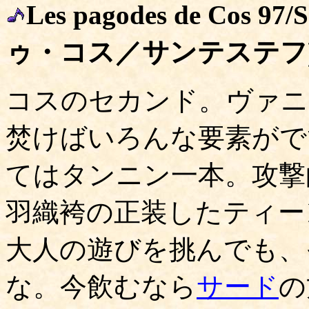
Les pagodes de Cos 
ゥ・コス／サンテステフ
コスのセカンド。ヴァニ
焚けばいろんな要素がで
てはタンニン一本。攻撃
羽織袴の正装したティー
大人の遊びを挑んでも、
な。今飲むなら
サード
の