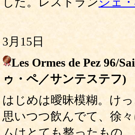
した。レストラン
シェ・
3月15日
Les Ormes de Pez 96
ゥ・ペ／サンテステフ)
はじめは曖昧模糊。けっ
思いつつ飲んでて、徐々
ムはとても整ったもの。