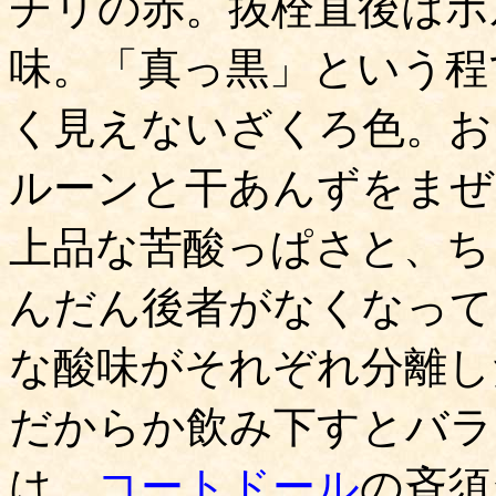
チリの赤。抜栓直後はボ
味。「真っ黒」という程
く見えないざくろ色。お
ルーンと干あんずをまぜ
上品な苦酸っぱさと、ち
んだん後者がなくなって
な酸味がそれぞれ分離し
だからか飲み下すとバラ
は、
コートドール
の斉須