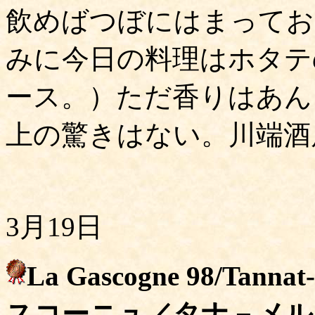
飲めばつぼにはまってお
みに今日の料理はホタテ
ース。）ただ香りはあん
上の驚きはない。川端酒店
3月19日
La Gascogne 98/Tanna
スコーニュ／タナ－メル