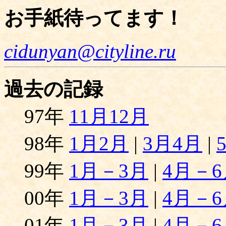
お手紙待ってます！
cidunyan@cityline.ru
過去の記録
97年
11月12月
98年
1月2月
|
3月4月
|
99年
1月－3月
|
4月－6
00年
1月－3月
|
4月－6
01年
1月－3月
|
4月－6