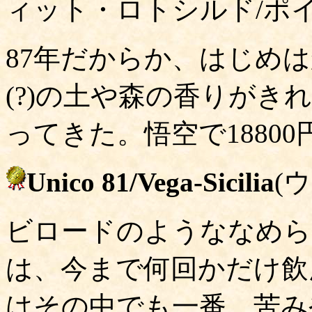
ィット・ロトシルド/ポイ
87年だからか、はじめ
(?)の土や森の香りが
ってきた。悟空で18800
Unico 81/Vega-Sicilia
(
ビロードのようななめら
は、今まで何回かだけ飲
はその中でも一番。苦み