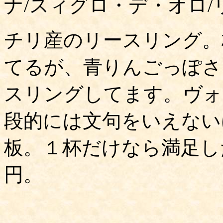
ナ/スィグロ・デ・オロ/
チリ産のリースリング。
てるが、青りんごっぽさ
スリングしてます。ヴォ
段的には文句をいえない
板。１杯だけなら満足し
円。