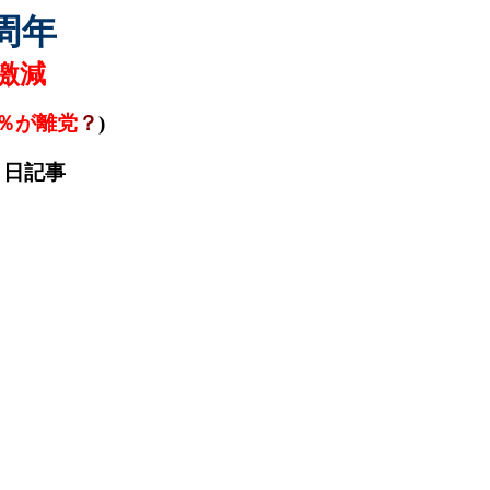
周年
激減
％が離党
？
)
８日記事