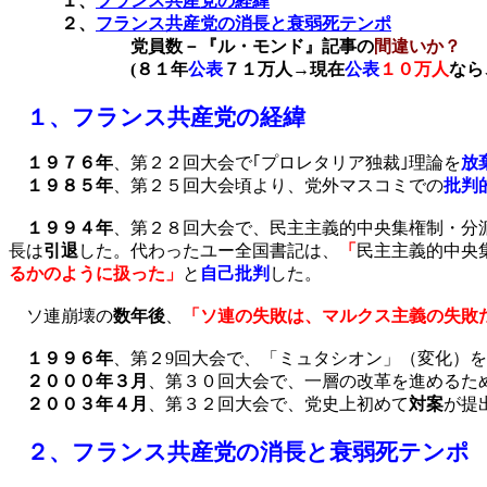
１、
フランス共産党の経緯
２、
フランス共産党の消長と衰弱死テンポ
党員数－『ル・モンド』記事の
間違いか？
(
８１年
公表
７１万人→現在
公表
１０万人
なら
１、
フランス共産党の経緯
１９７６年
、第２２回大会で｢プロレタリア独裁｣理論を
放
１９８５年
、第２５回大会頃より、党外マスコミでの
批判
１９９４年
、第２８回大会で、民主主義的中央集権制・分
長は
引退
した。代わったユー全国書記は、
「
民主主義的中央
るかのように扱った」
と
自己批判
した。
ソ連崩壊の
数年後
、
「ソ連の失敗は、マルクス主義の失敗
１９９６年
、第２
9
回大会で、「ミュタシオン」（変化）を
２０００年３月
、第３０回大会で、一層の改革を進めるた
２００３年４月
、第３２回大会で、党史上初めて
対案
が提
２、
フランス共産党の消長と衰弱死テンポ