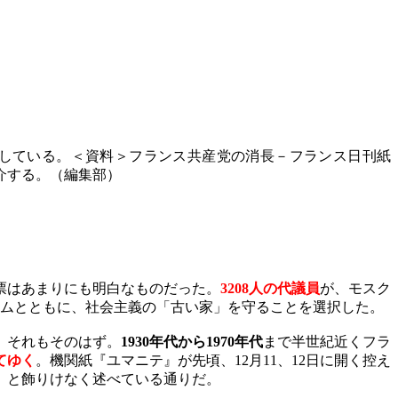
している。＜資料＞フランス共産党の消長－フランス日刊紙
介する。（編集部）
。
票はあまりにも明白なものだった。
3208
人の代議員
が、モスク
ムとともに、社会主義の「古い家」を守ることを選択した。
。それもそのはず。
1930
年代から
1970
年代
まで半世紀近くフラ
てゆく
。機関紙『ユマニテ』が先頃、
12
月
11
、
12
日に開く控え
」と飾りけなく述べている通りだ。