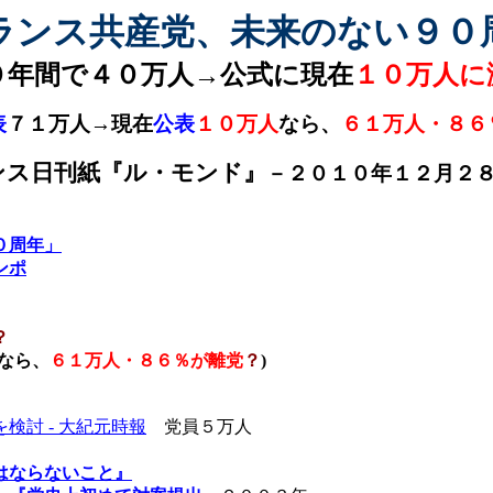
ランス共産党、未来のない９０
０年間で４０万人→公式に現在
１０万人に
表
７１万人→現在
公表
１０万人
なら、
６１万人・８６
ンス日刊紙『ル・モンド』
－２０１０年１２月２
０周年」
ンポ
？
なら、
６１万人・８６％が離党
？
)
検討 -
大紀元時報
党員５万人
はならないこと』