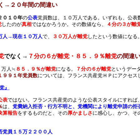
く→２０年間の間違い
２０１０年
の
公表
党員数は、１０万人である。いずれも、公表
党
したのが
真相
ではなかろうか。その数値なら、
４分の３が離
万人→現在１０万人
で、
３０万人が離党
したという数値になる
党
でなく→
７分の６が離党・８５．９％離党
の間違
１万人≒
８５．９％が離党
になる。
７分の６が離党
というデー
１９９１年党員数
については、フランス共産党ＨＰにアクセス
党』
公表
ではない。フランス共産党のような公表スタイルにすれば
％
は、
党費納入拒否・行方不明と、党機関により離党申請の拒
決算報告
をするものだと、その
厚かましさ
に感心し、かつ、そ
否党員１５万２２００人