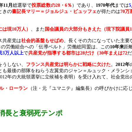
年
11
月
総選挙で
投票総数の
28
・
6
％
）であり、
1970
年代
までは
5
ときの
書記長マリー＝ジョルジュ・ビュッフェ
が得たのは
70
万
には現
10
万人）
、また
国会議員の大部分もきえた（現下院議員
1
ス共産党は
社会的基盤もせばめ
、長くその力になっていた主要
日の労働組合への「伝導ベルト」労働総同盟は、この
10
年来
距
民
3
万人以上
で
共産党が指導する都市は
28
だけ（
30
年まえは
72
だ
をうしない、
フランス共産党は明らかに戦略に欠けた
。
2012
年
とも最後の部隊をねらう左翼党のジャン＝ルュック・メランシ
012
年の大統領選挙に立候補を表明）を受け入れて、社会党出
ル・ローラン
（注・元『ユマニテ』編集長）の呼びかけに応
消長と衰弱死
テンポ