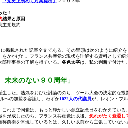
『党史上初めて対案提出』
２００３年
った！
的
結果と原因
民主党規約
に掲載された記事全文である。その冒頭は次のように紹介を
）
をかかげた。フランス共産党の現状を理解する資料として紹
太郎理事長の了解を得ている。
各色太字
は、私の判断で付けた
、未来のない
９０周年」
誕生した。熱気をおびた討論ののち、ツール大会の決定的な投
ルへの加盟を容認し、わずか
1022
人の代議員
が、レオン・ブル
、これまで同党は、もっと輝かしい創立記念日をむかえている
極を形成したのち、フランス共産党は以後、
免れがたく衰退し
自称前衛を体現しているとは、久しい以前から主張していない