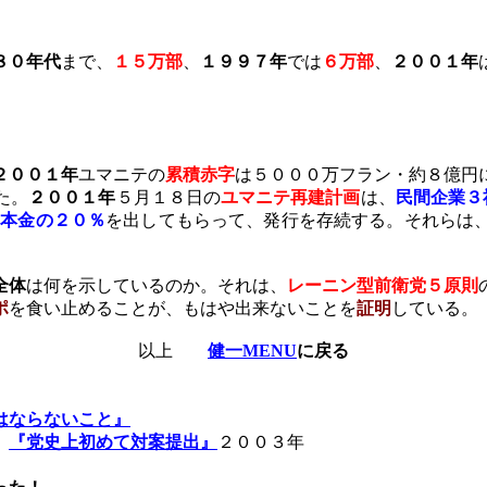
８０年代
まで、
１５万部
、
１９９７年
では
６万部
、
２００１年
２００１年
ユマニテの
累積赤字
は５０００万フラン・約８億円
た。
２００１年
５月１８日の
ユマニテ再建計画
は、
民間企業３
資本金の２０％
を出してもらって、発行を存続する。それらは
全体
は何を示しているのか。それは、
レーニン型前衛党５原則
ポ
を食い止めることが、もはや出来ないことを
証明
している。
以上
健一MENU
に戻る
はならないこと』
『党史上初めて対案提出』
２００３年