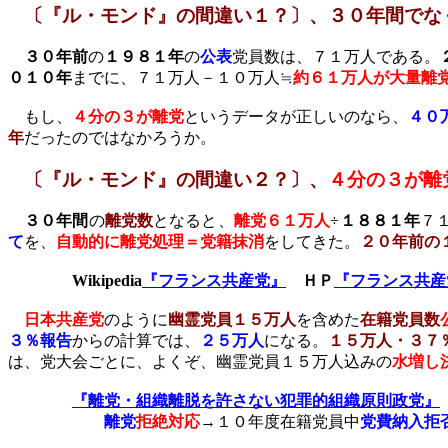
〔『ル・モンド』の間違い１？〕、３０年間でな
３０年前
の
１９８１年
の
公表
党員数は、７１万人である。
０１０年
までに、７１万人－１０万人≒
約６１万人が大量離
もし、
４分の３が離党
というデータが正しいのなら、
４０
年
だったのではなかろうか。
〔『ル・モンド』の間違い２？〕、
４分の３が離
３０年間
の
離党数
となると、
離党６１万人
÷
１８８１年
７
て
を、
自動的に離党処理＝党籍抹消
をしてきた。
２０年前の
Wikipedia
『フランス共産党』
ＨＰ
『フランス共産
日本共産党
のように
幽霊党員１５万人
を含めた
在籍党員数
３％報告
からの計算では、
２５万人
になる
。
１５万人・３７
は、党大会ごとに、よくぞ、幽霊党員１５万人込みの
水増し
『離党・組織離脱を許さない犯罪的組織原則政党』
離党
拒絶対応
→１０年度在籍党員中
党費納入拒