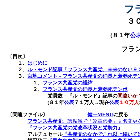
フ
３
(
８１年
公
フラ
〔目次〕
１、
はじめに
２、
ル・モンド記事「フランス共産党、未来のない９
３、
宮地コメント－フランス共産党の消長と衰弱死テ
１、
フランス共産党の経緯
２、
フランス共産党の消長と衰弱死テンポ
党員数－『ル・モンド』記事の
間違いか
(
８１年
公表
７１万人→現在
公表
１０万人
〔関連ファイル〕
健一MENU
に戻る
フランス共産党
、議席減で「改革必要」党名変更を
『フランス共産党の党改革状況と党勢力』
アルチュセール
『共産党のなかでこれ以上続いて