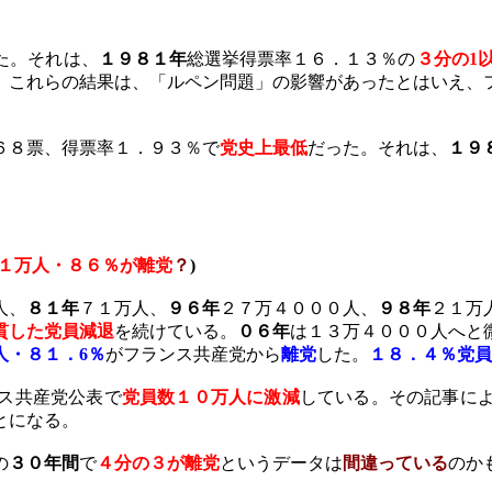
た。それは、
１９８１年
総選挙得票率１６．１３％の
３分の
1
。これらの結果は、「ルペン問題」の影響があったとはいえ、
６８票、得票率１．９３％で
党史上最低
だった。それは、
１９
１万人・８６％が離党
？
)
人、
８１年
７１万人、
９６年
２７万４０００人、
９８年
２１万
貫した党員減退
を続けている。
０６年
は１３万４０００人へと
人・８１．
6
％
がフランス共産党から
離党
した。
１８．４％党員
ス共産党公表で
党員数１０万人に激減
している。その記事に
とになる。
の
３０年間
で
４分の３が離党
というデータは
間違っている
のか