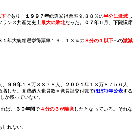
以下
であり、
１９９７年
総選挙得票率９
.
８８％の
半分に激減
し
フランス共産党史上
最大の敗北
だった。
０７年
６月、下院議席
８１年
大統領選挙得票率１６．１３％の
８分の１以下
への
激減
人、
９９年
１８万３８７８人、
２００１年
１３万８７５６人、
微増した。党費納入党員数＝党員証交付数で
ほぼ毎年公表
する
しか残っていない。
よれば、
３０年間
で
４分の３が離党
したとなっている。それな
もしれない。