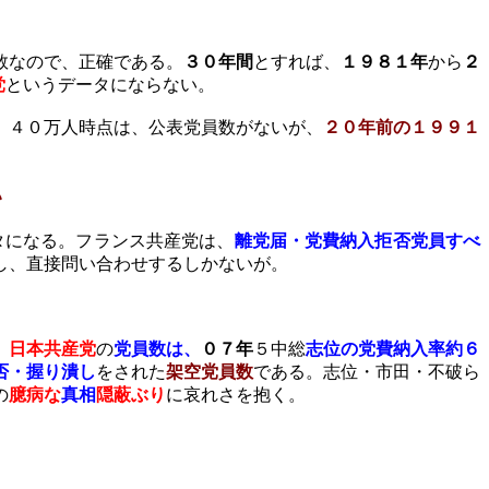
数なので、正確である。
３０年間
とすれば、
１９８１年
から
２
党
というデータにならない。
。４０万人時点は、公表党員数がないが、
２０年前の１９９１
い
タになる。フランス共産党は、
離党届・党費納入拒否党員すべ
し、直接問い合わせするしかないが。
、
日本共産党
の
党員数は、
０７年
５中総
志位の党費納入率約６
否・握り潰し
をされた
架空党員数
である。志位・市田・不破ら
の
臆病な
真相
隠蔽ぶり
に哀れさを抱く。