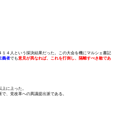
４１４人という採決結果だった。この大会を機にマルシェ書記
主義者
でも
意見が異なれば、これを打倒し、隔離すべき敵であ
以上に上った。
派で、党改革への異議提出派である。