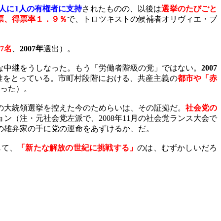
人に
1
人の有権者に支持
されたものの、以後は
選挙のたびごと
票、得票率１．９％
で、トロツキストの候補者オリヴィエ・ブ
7
名
、
2007
年
選出）。
な中継をうしなった。もう「労働者階級の党」ではない。
2007
離をとっている。市町村段階における、共産主義の
都市や「赤
った）。
の大統領選挙を控えた今のためらいは、その証拠だ。
社会党の
ョン（注・元社会党左派で、
2008
年
11
月の社会党ランス大会で
の雄弁家の手に党の運命をあずけるか、だ。
じて、
「新たな解放の世紀に挑戦する」
のは、むずかしいだろ