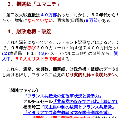
３、機関紙「ユマニテ」
第二次大戦
直後
は
４０万部
あった。しかし、
６０年代から
たが、増収に
なっていない
。週末版
(
日曜版
)
８万部
がある。
４、財政危機・破綻
これも深刻になっている。ル・モンド記事などによると、
で、
０５年
が
赤字
３００万ユーロ・約４億７４００万円だっ
(
２
)
放送局ＴＦ１、
(
３
)
ケス＝デパルニュ銀行の３社から、
人中
、
５０人をリストラで解雇
する。
これら、
選挙、党員数、機関紙、財政危機・破綻のデータ
し続ける限り、フランス共産党の
じり貧的瓦解＝衰弱死テン
〔関連ファイル〕
『フランス共産党の党改革状況と党勢力』
アルチュセール
『共産党のなかでこれ以上続いて
福田玲三
『民主集中制の放棄とフランス共産党』
『イタリアで共産主義諸政党が国会議席全滅』