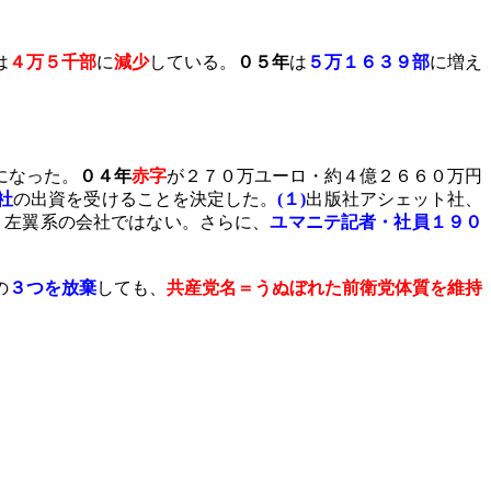
は
４万５千部
に
減少
している。
０５年
は
５万１６３９部
に増え
になった。
０４年
赤字
が２７０万ユーロ・約４億２６６０万円
社
の出資を受けることを決定した。
(
１
)
出版社アシェット社、
、左翼系の会社ではない。さらに、
ユマニテ記者・社員１９０
の
３つを放棄
しても、
共産党名＝うぬぼれた前衛党体質を維持