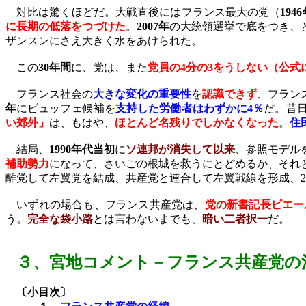
対比は驚くほどだ。大戦直後にはフランス最大の党（
1946
に長期の低落をつづけた
。
2007
年
の大統領選挙で底をつき、
ザンスンにさえ大きく水をあけられた。
この
30
年間
に、党は、また
党員の
4
分の
3
をうしない（公式
フランス社会の
大きな変化の重要性
を
認識できず
、フラン
年
にビュッフェ候補を
支持した労働者はわずかに
4
％
だ。昔
い郊外」
は、もはや、
ほとんど名残りでしかなくなった
。
住
結局、
1990
年代当初
に
ソ連邦が消失して以来
、参照モデル
補助勢力
になって、さいごの根城を救うにとどめるか、それ
離党して左翼党を結成、共産党と連合して左翼戦線を形成、
2
いずれの場合も、フランス共産党は
、
党の新書記長ピエー
う。
完全な袋小路
とは言わないまでも、
暗い二者択一
だ。
３、
宮地コメント－フランス共産党の
〔小目次〕