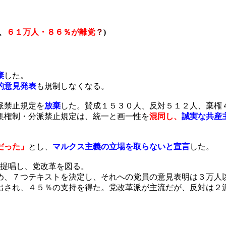
、
６１万人・８６％が離党
？
)
棄
した。
的意見発表
も規制しなくなる。
派禁止規定を
放棄
した。賛成１５３０人、反対５１２人、棄権
集権制・分派禁止規定は、統一と画一性を
混同し、
誠実な共産
だった」
とし、
マルクス主義の立場を取らないと宣言
した。
提唱し、党改革を図る。
め、７つテキストを決定し、それへの党員の意見表明は３万人
出され、４５％の支持を得た。党改革派が主流だが、反対は２