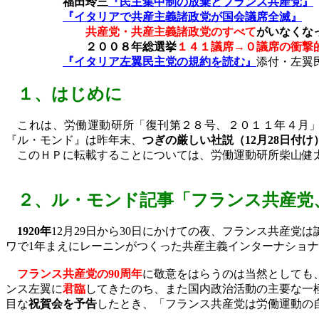
福田玲三
『民主集中制の放棄とフランス共産党』
『イタリアで共産主義諸政党が国会議席全滅』
共産党・共産主義諸政党のすべて
がいなくな
２００８年総選挙
１４１議席→０議席の衝撃
『イタリア左翼民主党の規約を読む』
添付・左翼
１、
はじめに
これは、労働運動研所「復刊第２８号、２０１１年４月」
『ル・モンド』は昨年末、
つぎの厳しい社説（
12
月
28
日付け
このＨＰに転載することについては、労働運動研所柴山健
２、
ル・モンド記事「フランス共産党
1920
年
12
月
29
日から
30
日にかけての夜、フランス共産党は
ワで
1
年まえにレーニンがつくった共産主義インターナショナ
フランス共産党の
90
周年
に敬意をはらうのは当然としても
ンス左翼に
君臨
してきたのち、また国内政治活動の主要な一
目な
祝賀会を予告
したとき、「フランス共産党は労働運動の