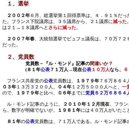
１、選挙
２００２年
６月、総選挙第１回得票率は、４．９１％だっ
た。フランス下院議席は、３５議席から、２１議席に
減った
は２１→１８議席へと
さらに減った
。
２００７年春
、大統領選挙でビュフェ議長は、７０万７２
だった。
２、党員数
党員数－『ル・モンド』記事の
間違いか？
(
８１年
公表
７１万人→現在
公表
１０万人
なら、
６
フランス共産党の
公表
党員数は、
１９７９年
７６万８６４
０３年
１３万３２００人、
０４年
１２万５０００人へと、
一
ので、
１９７９年
と比べ、
０６年
までに
党員６２万６８６４
ル・モンド記事のように、
２０１０年１２月現在
、フラン
ら、数字が明確でないが、
１９８１年
には４０万人がいたこ
８１年
の
公表
党員数は、７１万人である。ル・モンド記事