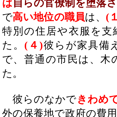
は
自らの官僚制を堕落
で
高い地位の職員
は、
(
特別の住居や衣服を支
た。
(
４
)
彼らが家具備
で、普通の市民は、木
た。
彼らのなかで
きわめ
外の保養地で政府の費