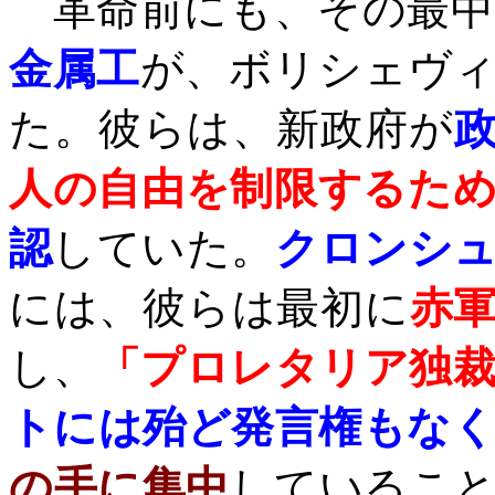
革命前にも、その最中
金属工
が、ボリシェヴ
た。彼らは、新政府が
人の自由を制限するた
認
していた。
クロンシ
には、彼らは最初に
赤
し、
「プロレタリア独
トには殆ど発言権もな
の手に集中
しているこ