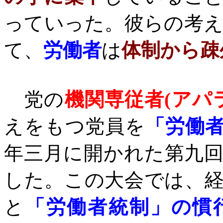
っていった。彼らの考
て、
労働者
は
体制から疎
党の
機関専従者
(
アパ
えをもつ党員を
「労働
年三月に開かれた第九
した。この大会では、
と
「労働者統制」の慣