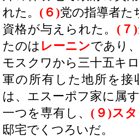
れた。
(
６
)
党の指導者た
資格が与えられた。
(
７
)
たのは
レーニン
であり
モスクワから三十五キ
軍の所有した地所を接
は、エスーポフ家に属
一つを専有し、
(
９
)
スタ
邸宅でくつろいだ。