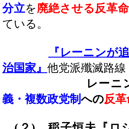
分立
を
廃絶させる反革
ている。
『レーニンが
治国家』
他党派殲滅路線
レーニ
義・複数政党制
への
反革
(
２
)
、
稲子恒夫『ロ