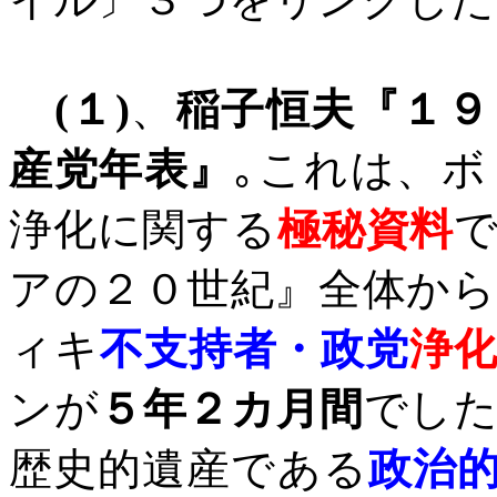
(
１
)
、
稲子恒夫『１９
産党年表』
｡これは、
浄化に関する
極秘資料
アの２０世紀』全体か
ィキ
不支持者・政党
浄
ンが
５年２カ月間
でし
歴史的遺産である
政治