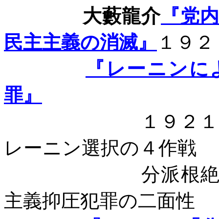
大藪龍介
『党
民主主義の消滅』
１９２
『レーニンに
罪』
１９２
レーニン選択の４作戦
分派根
主義抑圧犯罪の二面性