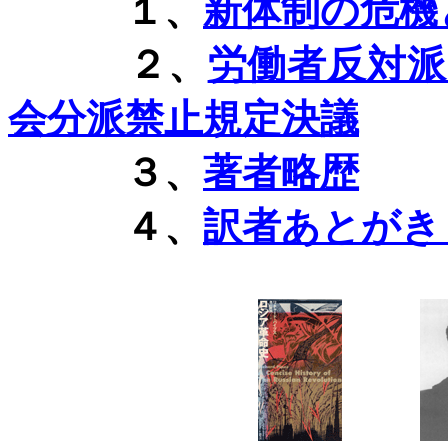
１、
新体制の危機
２、
労働者反対
会分派禁止規定決議
３、
著者略歴
４、
訳者あとがき