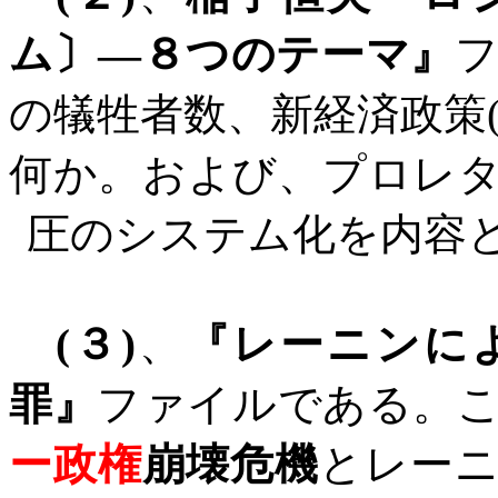
ム〕―８つのテーマ』
の犠牲者数、新経済政策
何か。および、プロレ
圧のシステム化を内容
(
３
)
、
『レーニンに
罪』
ファイルである。
ー政権
崩壊危機
と
レー