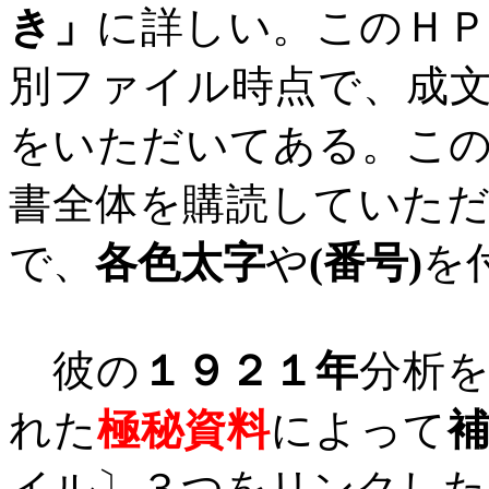
き」
に詳しい。このＨ
別ファイル時点で、成
をいただいてある。こ
書全体を購読していた
で、
各色太字
や
(
番号
)
を
彼の
１９２１年
分析
れた
極秘資料
によって
イル〕３つをリンクした