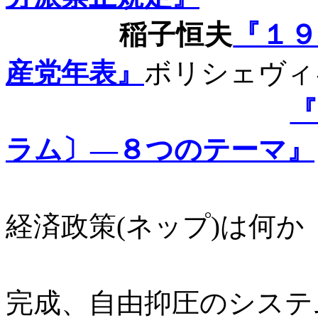
稲子恒夫
『１
産党年表』
ボリシェヴィ
ラム〕―８つのテーマ』
赤色テロの
経済政策
(
ネップ
)
は何か
プロレタリ
完成、自由抑圧のシステ