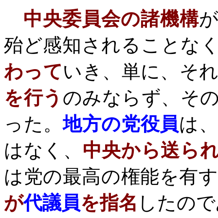
中央委員会の諸機構
殆ど感知されることな
わって
いき、単に、そ
を行う
のみならず、そ
った。
地方の党役員
は
はなく、
中央から送ら
は党の最高の権能を有
が
代議員
を指名
したので