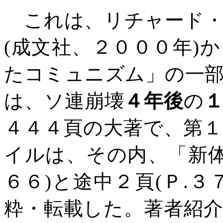
これは、リチャード・
(
成文社、２０００年
)
か
たコミュニズム」の一
は、ソ連崩壊
４年後
の
４４４頁の大著で、第
イルは、その内、「新
６６
)
と途中２頁
(
Ｐ
.
３
粋・転載した。著者紹