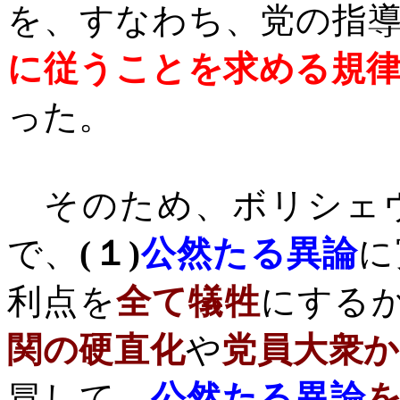
を、すなわち、党の指
に従うことを求める規
った。
そのため、ボリシェヴ
で、
(
１
)
公然たる異論
に
利点を
全て犠牲
にする
関の硬直化
や
党員大衆
冒して、
公然たる異論