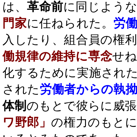
は、
革命前
に同じよう
門家
に任ねられた。
労
入したり、組合員の権
働規律の維持に専念
せね
化するために実施され
された
労働者からの執
体制
のもとで彼らに威
ワ野郎」
の権力のもと