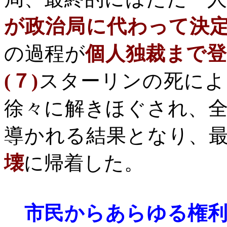
が政治局に代わって決
の過程が
個人独裁まで
(
７
)
スターリンの死によ
徐々に解きほぐされ、
導かれる結果となり、
壊
に帰着した。
市民からあらゆる権