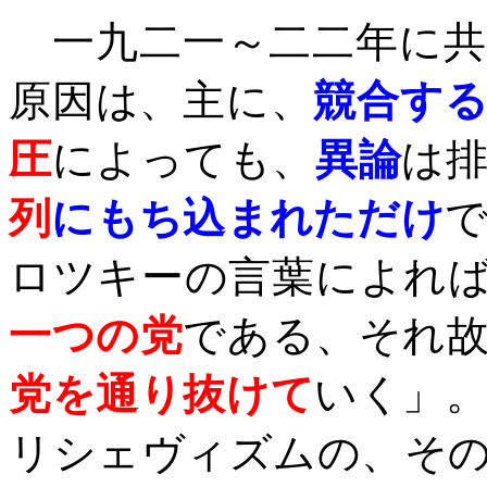
一九二一～二二年に共
原因は、主に、
競合す
圧
によっても、
異論
は
列
にもち込まれただけ
ロツキーの言葉によれ
一つの党
である、それ
党を通り抜けて
いく」
リシェヴィズムの、そ