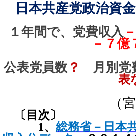
日本共産党政治資金
１年間で、党費収入
－７億
公表党員数
？
月別党
表
（宮
〔目次〕
1
、
総務省－日本