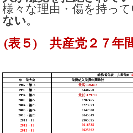
様々な理由・傷を持って
ない
。
(
表５
)
共産党２７年間
総務省公表－共産党
HP
年・党大会
党費納入党員年間総計
1987
・第
18
最高
3586808
1990
・第
19
3448750
1994
・第
20
最低
3129769
2000
・第
22
3202455
2004
・第
23
3223973
2006
・第
24
3142808
2010
・第
25
3045049
2011
・
11
2965895
2916535
2012
・
11
2925662
2013
・
11