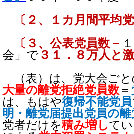
〔
２、１カ月間平均党
〔
３、公表党員数－
１
会」で
３１．８万人と
（表）は、党大会ごと
大量の離党拒絶党員数
＝
は、もはや
復帰不能党員
明・離党届提出党員の離
党者だけを
積み増し
てい