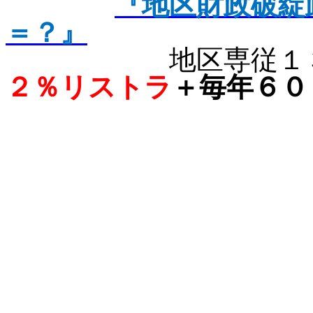
『地区財政破綻
＝？』
地区専従１
２％リストラ
＋毎年６０