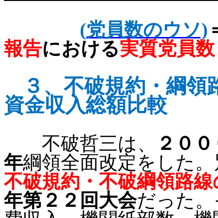
(
党員数のウソ)
報告
における
実質党員数
３、
不破規約・綱領
資金収入総額比較
不破哲三は、
２００
年
綱領全面改定をした。
不破規約・不破綱領路線
年第２２回大会
だった。