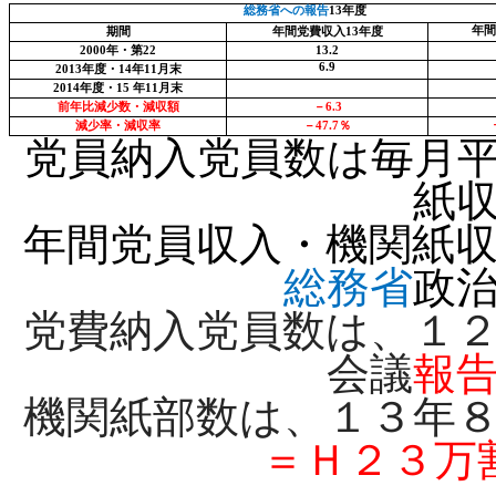
総務省への報告
13
年度
年間
期間
年間党費収入
13
年度
2000
年・第
22
13.2
6.9
2013
年度・
14
年
11
月末
2014
年度・
15
年
11
月末
前年比減少数・減収額
－
6.3
減少率・減収率
－
47.7
％
党員納入党員数は毎月
紙
年間党員収入・機関紙
総務省
政
党費納入党員数は、１
会議
報
機関紙部数は、１３年
＝Ｈ２３万