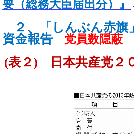
要（総務大臣届出分）』
２、
「しんぶん赤旗
資金報告
党員数隠蔽
(
表２
)
日本共産党２０