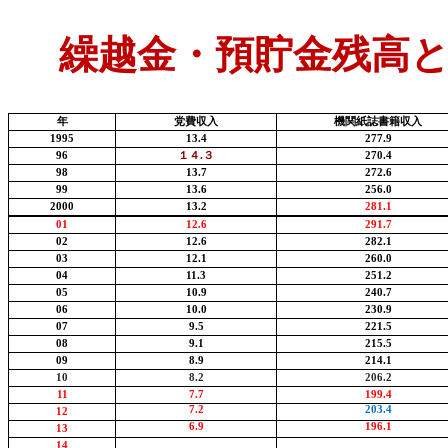
繰越金・預貯金残高
年
党費収入
機関紙誌書籍収入
1995
13.4
277.9
96
１４
.
３
270.4
98
13.7
272.6
99
13.6
256.0
2000
13.2
281.1
01
12.6
291.7
02
12.6
282.1
03
12.1
260.0
04
11.3
251.2
05
10.9
240.7
06
10.0
230.9
07
9.5
221.5
08
9.1
215.5
09
8.9
214.1
10
8.2
206.2
11
7.7
199.4
7.2
203.4
12
6.9
196.1
13
14