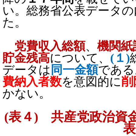
い。総務省公表データの
た。
党費収入総額
、
機関紙
貯金残高
について、
(
１
)
データは
同一金額
である
費納入者数
を意図的に
削
かない。
(
表４
)
共産党政治資金
表