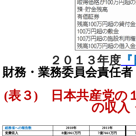
２０１３年度
『
財務・業務委員会責任者
(
表３
)
日本共産党の１
の収入
総務省への報告数
2010
年
2011
年
党費収入
8
億
2061
万円
7
億
7661
万円