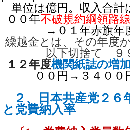
単位は億円。収入合計
００年
不破規約綱領路
→
０１年
赤旗
年
繰越金とは、その年度
以下切捨て―９
１２年度
機関紙誌の増
００円→３４００
２、
日本共産党２６
と党費納入率