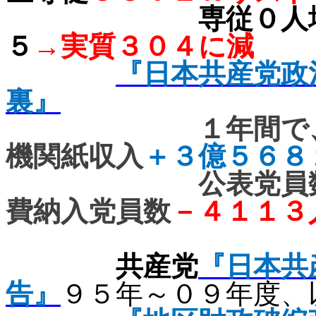
専従０人
５
→実質３０４に減
『日本共産党政
裏』
１年間で
機関紙収入
＋３億５６８
公表党員
費納入党員数
－４１１３
共産党
『日本共
告』
９５年～０９年度、