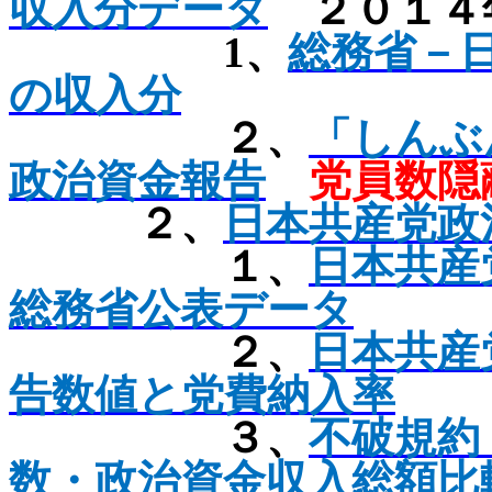
収入分データ
２０１４
1
、
総務省－
の収入分
２、
「しんぶ
政治資金報告
党員数隠
２、
日本共産党政
１、
日本共産
総務省公表データ
２、
日本共産
告数値と党費納入率
３、
不破規約
数・政治資金収入総額比