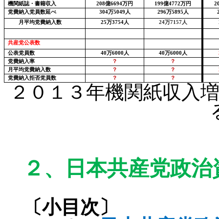
機関紙誌・書籍収入
208
億
6694
万円
199
億
4772
万円
2
党費納入党員数延べ
304
万
5049
人
296
万
5895
人
月平均党費納入数
25
万
3754
人
24
万
7157
人
共産党公表数
公表党員数
40
万
6000
人
40
万
6000
人
党費納入率
？
？
月平均党費納入数
？
？
党費納入拒否党員数
？
？
２０１３年機関紙収入
２、
日本共産党政治
〔小目次〕