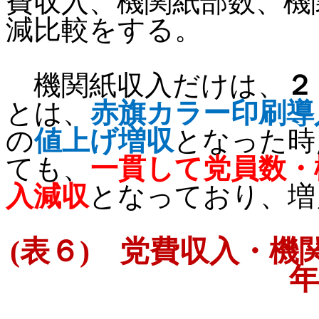
費収入、機関紙部数、機
減比較をする。
機関紙収入だけは、
２
とは、
赤旗カラー印刷導
の
値上げ増収
となった時
ても、
一貫して党員数・
入減収
となっており、増
(
表６
)
党費収入・機関
年