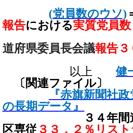
(
党員数のウソ)
報告
における
実質党員数
道府県委員長会議
報告３
以上
健
〔関連ファイル〕
『赤旗新聞社政
の長期データ』
３４年間
区専従
３３．２％リスト