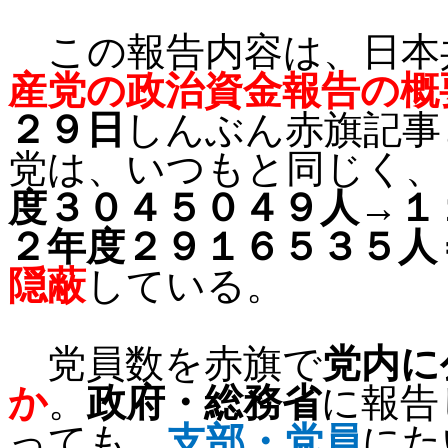
この報告内容は、日本
産党の政治資金報告の概
２９日
しんぶん赤旗記事
党は、いつもと同じく、
度３０４５０４９人→１
２年度２９１６５３５人
隠蔽
している。
党員数を赤旗で
党内に
か
。
政府・総務省
に報告
っても、
支部・党員
にた