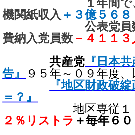
１年間で
機関紙収入
＋３億５６８
公表党員
費納入党員数
－４１１３
共産党
『日本共
告』
９５年～０９年度、
『地区財政破綻
＝？』
地区専従１
２％リストラ
＋毎年６０