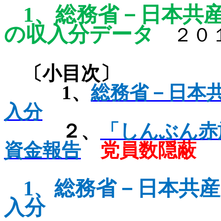
1
、
総務省－日本共
の収入分データ
２０１
〔小目次〕
1
、
総務省－日本
入分
２、
「しんぶん赤
資金報告
党員数隠蔽
1
、
総務省－日本共産
入分