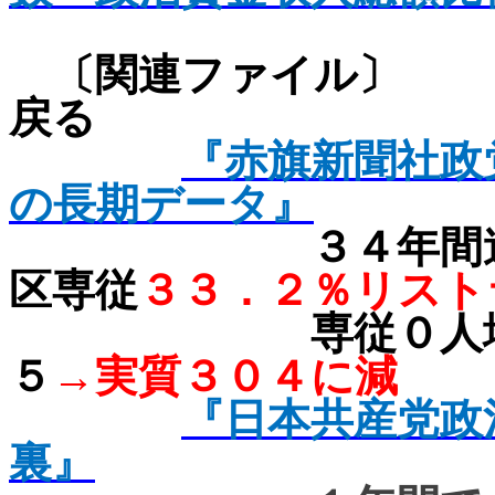
〔関連ファ
戻る
『赤旗新聞社政
の長期データ』
３４年間
区専従
３３．２％リスト
専従０人
５
→実質３０４に減
『日本共産党政
裏』