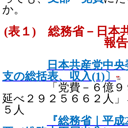
か。
(
表１
)
総務省－日本共
報告
日本共産党中央
支の総括表、収入(1)
〕
「党費－６億９９１
延べ２９２５６６２人」
５人
『総務省｜平成2