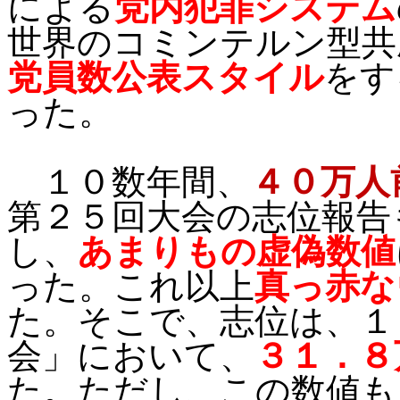
による
党内犯罪システム
世界のコミンテルン型共
党員数公表スタイル
をす
った。
１０数年間、
４０万人
第２５回大会の志位報告
し、
あまりもの虚偽数値
った。これ以上
真っ赤な
た。そこで、志位は、１
会」において、
３１．８
た。ただし、この数値も