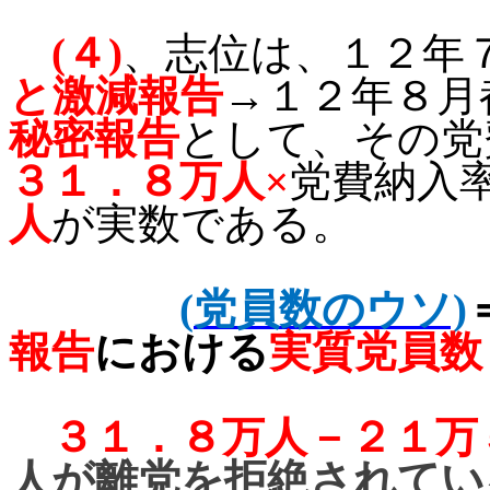
(
４
)
、志位は、１２年
と激減報告
→１２年８月
秘密報告
として、その党
３１．８万人×
党費納入
人
が実数である。
(
党員数のウソ)
報告
における
実質党員数
３１．８万人－２１万
人が離党を拒絶されてい