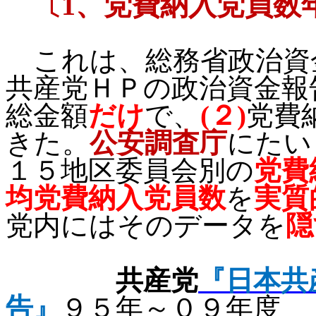
〔
1
、党費納入党員数
これは、総務省政治資
共産党ＨＰの政治資金報
総金額
だけ
で、
(
２
)
党費
きた。
公安調査庁
にたい
１５地区委員会別の
党費
均党費納入党員数
を
実質
党内にはそのデータを
隠
共産党
『日本共
告』
９５年～０９年度