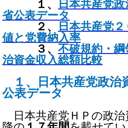
１、
日本共産党政
省公表データ
２、
日本共産党２
値と党費納入率
３、
不破規約・綱
治資金収入総額比較
１、
日本共産党政治
公表データ
日本共産党ＨＰの政治
降の
１７年間
を載せてい