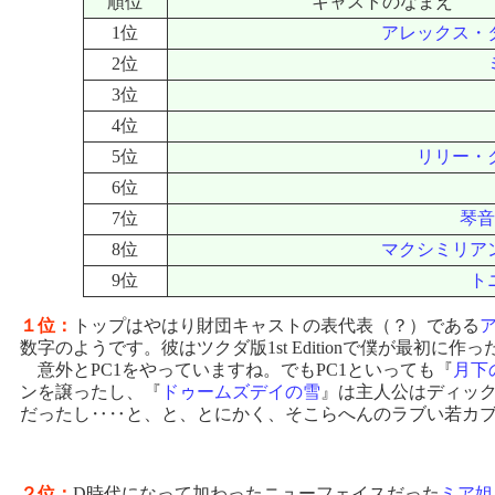
順位
キャストのなまえ
1位
アレックス・
2位
3位
4位
5位
リリー・
6位
7位
琴音
8位
マクシミリア
9位
ト
１位：
トップはやはり財団キャストの表代表（？）である
数字のようです。彼はツクダ版1st Editionで僕が最初に
意外とPC1をやっていますね。でもPC1といっても『
月下
ンを譲ったし、『
ドゥームズデイの雪
』は主人公はディッ
だったし‥‥と、と、とにかく、そこらへんのラブい若カ
２位：
D時代になって加わったニューフェイスだった
ミア姐