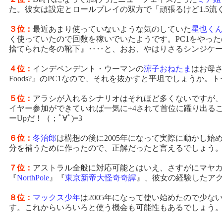
た。彼女は設定とロールプレイの双方で「頑張るけど1.5流
３位：
最近あまり使っていないような気のしていた
星也く
く使っていたので回数を稼いでいたようです。PC1をやった
捨てられた冬の靴下』‥‥と、おお、やはりさるシンジケ
４位：
インデペンデント・ウーマンの
涼子おねたま
はお母さ
Foods?』のPC1なので、それを抜かすと平坦でしょうか。
５位：
アラシが入れるシナリオはそれほど多くないですが
イヤー参加ができていれば一気に+4されて首位に躍り出るこ
ーUpだ！（；ﾟ∀ﾟ)=3
６位：
冬治郎
は構想の後に2005年になって実際に動かし
分を補うために作ったので、正解だったと言えるでしょう。P
７位：
アストラル全般に対応可能とはいえ、さすがにマヤ
『
NorthPole
』『
東京新帝大怪奇奇譚
』、彼女の経験したア
８位：
マックス少年
は2005年になって使い始めたので少
す。これからいろいろと使う機会も可能性もあるでしょう