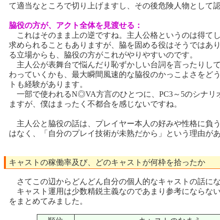
て適当なところで切り上げますし、その後危険人物として
脇役の方が、アクト全体を見渡せる：
これはそのまま上の逆ですね。主人公格というのは得てし
求められることもありますが、脇を固める役はそうではあり
る立場からも、脇役の方がこれがやりやすいのです。
主人公が表舞台で悩んだり恥ずかしい台詞を言ったりして
わっていくかも、最大瞬間風速的な脇役のかっこよさをどう
トも経験があります。
一部で使われるN◎VA方言のひとつに、PC3～5のシナ
ますが、僕はまったく不都合を感じないですね。
主人公と脇役の話は、プレイヤー本人の好みや性格に負う
はなく、「自分のプレイ技術が未熟だから」という理由が
キャストの稼働率及び、どのキャストが何枠を拾ったか
さてこの辺からどんどん自分の個人的なキャストの話にな
キャスト運用は少数精鋭主義なのであまり参考にならないの
をまとめてみました。