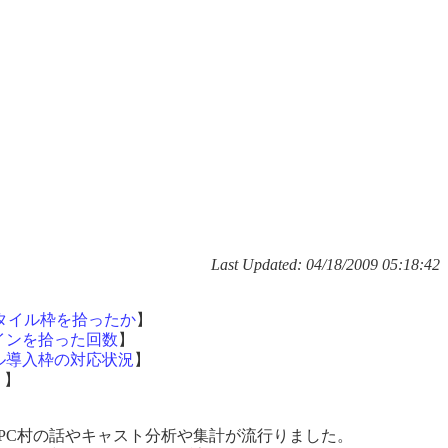
Last Updated:
04/18/2009 05:18:42
タイル枠を拾ったか
】
インを拾った回数
】
ル導入枠の対応状況
】
ス
】
PC村の話やキャスト分析や集計が流行りました。