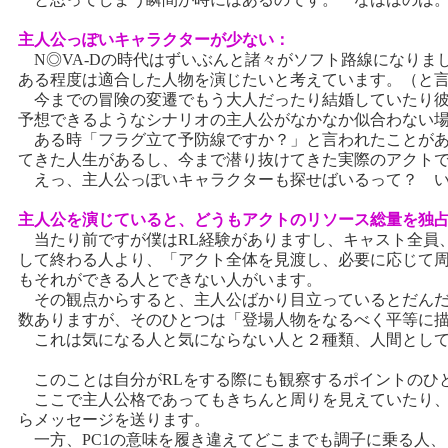
主人公っぽいキャラクターが少ない：
N◎VA-Dの時代はずいぶんと諸々がソフト路線になりま
ある程度は適合した人物を演じたいと考えています。（と
今までの冒険の変遷でもう大人だったり結婚していたり彼
予想できるようなシナリオの主人公がなかなか似合わない
ある時「フラグ立て予防線ですか？」と言われたことがあ
てきた人生があるし、今まで潜り抜けてきた実際のアクト
えっ、主人公っぽいキャラクターも探せばいるって？ い
主人公を演じていると、どうもアクトのリソース総量を独
当たり前ですが僕はRL経験がありますし、キャスト全員
して終わる人より、「アクト全体を見渡し、必要に応じて
もそれができる人とできない人がいます。
その観点からすると、主人公ばかり目立っているとだんだ
数ありますが、そのひとつは「登場人物をなるべく平等に
これは気になる人と気にならない人と２種類、人間として
このことは自分がRLをする際にも観察するポイントのひ
ここで主人公格であってもきちんと周りを見えていたり、
らメッセージを送ります。
一方、PC1の意味を履き違えてどこまでも調子に乗る人