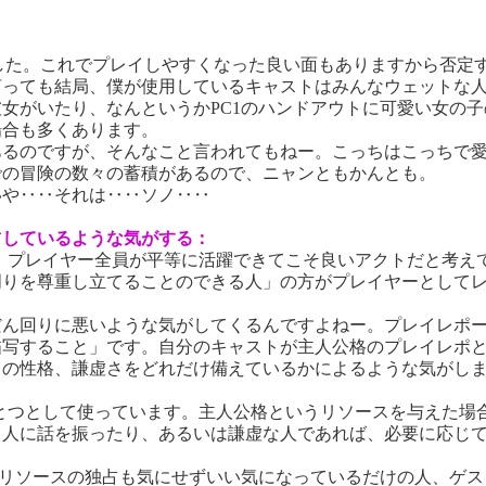
した。これでプレイしやすくなった良い面もありますから否定
言っても結局、僕が使用しているキャストはみんなウェットな
女がいたり、なんというかPC1のハンドアウトに可愛い女の子
場合も多くあります。
るのですが、そんなこと言われてもねー。こっちはこっちで愛
での冒険の数々の蓄積があるので、ニャンともかんとも。
や‥‥それは‥‥ソノ‥‥
占しているような気がする：
、プレイヤー全員が平等に活躍できてこそ良いアクトだと考え
周りを尊重し立てることのできる人」の方がプレイヤーとして
ん回りに悪いような気がしてくるんですよねー。プレイレポー
描写すること」です。自分のキャストが主人公格のプレイレポ
の性格、謙虚さをどれだけ備えているかによるような気がし
とつとして使っています。主人公格というリソースを与えた場
人に話を振ったり、あるいは謙虚な人であれば、必要に応じて
、リソースの独占も気にせずいい気になっているだけの人、ゲス