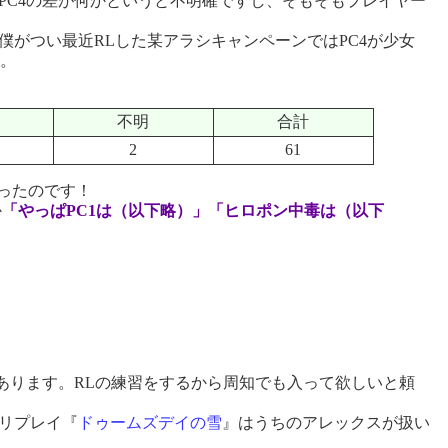
とPC4の差が何かというと不明確ですし、そもそもプレイヤー
がつい最近RLした某アラシキャンペーンではPC4が少女
。
不明
合計
2
61
ったのです！
か
「やっぱPC1は（以下略）」「ヒロポン中毒は（以下
あります。RLの練習をするから周知でも入って欲しいと頼
リプレイ『
ドゥームズデイの雪
』はうちのアレックスが扱い