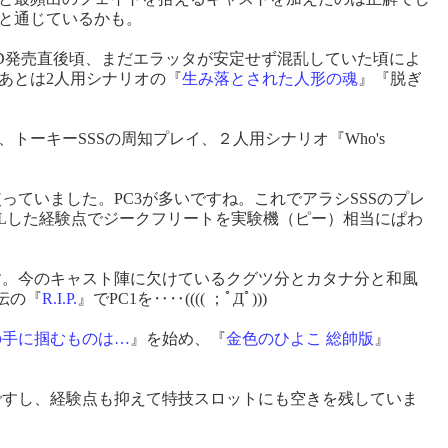
こと通じているかも。
-D発売直後頃、まだエラッタが安定せず混乱していた頃によ
あとは2人用シナリオの『
生み落とされた人形の魂
』『脱ぎ
トーキーSSSの周知プレイ、２人用シナリオ『Who's
っていました。PC3が多いですね。これでアラシSSSのプレ
RLした経験点でジークフリートを実験機（ピー）相当にぱわ
す。今のキャスト陣に欠けているクグツ分とカタナ分と和風
伝の『
R.I.P.
』でPC1を‥‥(((( ；ﾟДﾟ)))
の手に掴むものは…
』を始め、『
金色のひよこ 総帥版
』
ですし、経験点も抑えて特技スロットにも空きを残していま