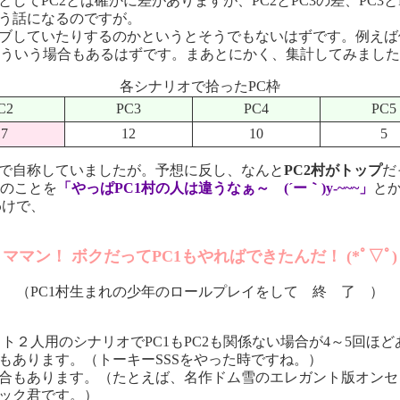
てPC2とは確かに差がありますが、PC2とPC3の差、PC3
という話になるのですが。
ブしていたりするのかというとそうでもないはずです。例えば僕
ういう場合もあるはずです。まあとにかく、集計してみました
各シナリオで拾ったPC枠
C2
PC3
PC4
PC5
17
12
10
5
で自称していましたが。予想に反し、なんと
PC2村がトップ
だ
のことを
「やっぱPC1村の人は違うなぁ～ (´ー｀)y-~~~」
と
わけで、
ママン！ ボクだってPC1もやればできたんだ！ (*ﾟ▽ﾟ)
（PC1村生まれの少年のロールプレイをして 終 了 ）
２人用のシナリオでPC1もPC2も関係ない場合が4～5回ほど
もあります。（トーキーSSSをやった時ですね。）
場合もあります。（たとえば、名作ドム雪のエレガント版オンセ
ィック君です。）