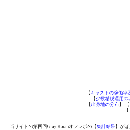
【
キャストの稼働率
【
少数精鋭運用の
【
出身地の分布
】 【
【
当サイトの第四回Gray Roomオフレポの【
集計結果
】がほ