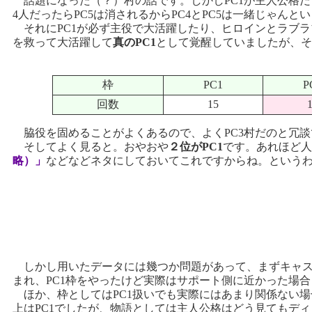
話題になった（？）村の話です。しかしPC1が主人公格だとし
4人だったらPC5は消されるからPC4とPC5は一緒じゃん
それにPC1が必ず主役で大活躍したり、ヒロインとラブラ
を救って大活躍して
真のPC1
として覚醒していましたが、そ
枠
PC1
P
回数
15
脇役を固めることがよくあるので、よくPC3村だのと冗談
そしてよく見ると。おやおや
２位がPC1
です。あれほど人
略）」
などなどネタにしておいてこれですからね。という
しかし用いたデータには幾つか問題があって、まずキャスト
まれ、PC1枠をやったけど実際はサポート側に近かった場合
ほか、枠としてはPC1扱いでも実際にはあまり関係ない
上はPC1でしたが、物語としては主人公格はどう見てもデ