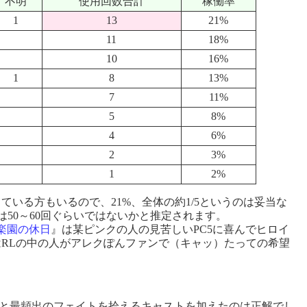
不明
使用回数合計
稼働率
1
13
21%
11
18%
10
16%
1
8
13%
7
11%
5
8%
4
6%
2
3%
1
2%
ている方もいるので、21%、全体の約1/5というのは妥当な
回数は50～60回ぐらいではないかと推定されます。
楽園の休日
』は某ピンクの人の見苦しいPC5に喜んでヒロイ
RLの中の人がアレクぽんファンで（キャッ）たっての希望
と最頻出のフェイトを拾えるキャストを加えたのは正解でし