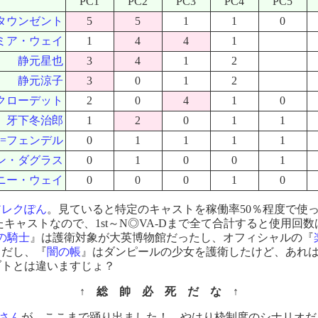
PC1
PC2
PC3
PC4
PC5
タウンゼント
5
5
1
1
0
ミア・ウェイ
1
4
4
1
静元星也
3
4
1
2
静元涼子
3
0
1
2
クローデット
2
0
4
1
0
牙下冬治郎
1
2
0
1
1
=フェンデル
0
1
1
1
1
ン・ダグラス
0
1
0
0
1
ニー・ウェイ
0
0
0
1
0
アレクぽん
。見ていると特定のキャストを稼働率50％程度で使っ
作ったキャストなので、1st～N◎VA-Dまで全て合計すると使用
の騎士
』は護衛対象が大英博物館だったし、オフィシャルの『
クだし、『
闇の帳
』はダンピールの少女を護衛したけど、あれは
ブトとは違いますじょ？
↑ 総 帥 必 死 だ な ↑
さん
が、ここまで踊り出ました！ やはり枠制度のシナリオだ