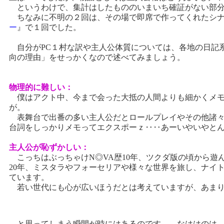
というわけで、集計はしたもののいまいち確証がない部分
ちなみに不明の２回は、その場で即席で作ってくれたシナ
ー
』で１回でした。
自分がPC１村な訳や主人公体質については、各地の日記系
向の理由」をせっかくなので述べてみましょう。
物理的に難しい：
僕はアクト中、今まで会った大抵の人間よりも細かくメモ
が。
表舞台で出番の多い主人公だとロールプレイやその他諸々
台詞をしっかりメモってエクスポーｚ‥‥あーいやいやとん
主人公が恥ずかしい：
こっちはぶっちゃけN◎VA歴10年、ツクダ版の頃から遊
20年、ミスタラやフォーセリアや様々な世界を旅し、ナイ
ています。
若い世代にも心が広いほうだとは考えていますが、あまり
と思ってしまう瞬間が時にはあるのです。 なははのは