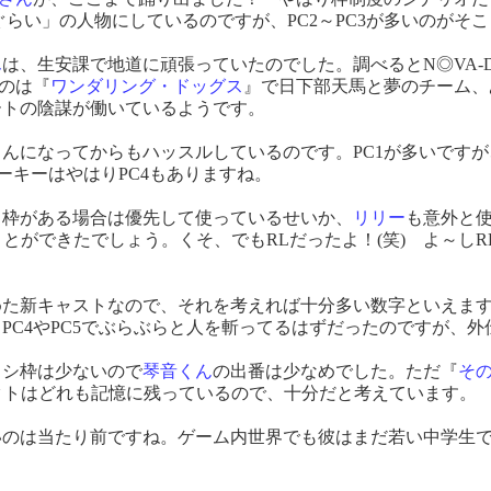
ぐらい」の人物にしているのですが、PC2～PC3が多いのがそ
ん
は、生安課で地道に頑張っていたのでした。調べるとN◎VA
のは『
ワンダリング・ドッグス
』で日下部天馬と夢のチーム、
ートの陰謀が働いているようです。
んになってからもハッスルしているのです。PC1が多いですが、
トーキーはやはりPC4もありますね。
、枠がある場合は優先して使っているせいか、
リリー
も意外と使
とができたでしょう。くそ、でもRLだったよ！(笑) よ～し
始めた新キャストなので、それを考えれば十分多い数字といえま
C4やPC5でぶらぶらと人を斬ってるはずだったのですが、外
カシ枠は少ないので
琴音くん
の出番は少なめでした。ただ『
そ
クトはどれも記憶に残っているので、十分だと考えています。
ないのは当たり前ですね。ゲーム内世界でも彼はまだ若い中学生
。