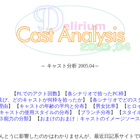
～ キャスト分析 2005.04～
【
PLでのアクト回数
】【
各シナリオで拾ったPC枠
】
及び、どのキャストが何枠を拾ったか
】【
各シナリオでどのス
理由
】 【
キャストの年齢の平均と分布
】 【
男女比率
】 【
ヒロ
キャストの使用スタイルの分布
】 【
ブランチ分布
】 【
スタイ
３能力の分類
】 【
おまけのおまけ：キャストのイメージソー
んとうに影響したのかはわかりませんが、最近日記系サイトで