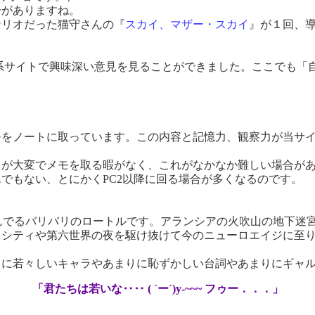
がありますね。
リオだった猫守さんの『
スカイ、マザー・スカイ
』が１回、
サイトで興味深い意見を見ることができました。ここでも「自
をノートに取っています。この内容と記憶力、観察力が当サイ
が大変でメモを取る暇がなく、これがなかなか難しい場合があ
でもない、とにかくPC2以降に回る場合が多くなるのです。
んでるバリバリのロートルです。アランシアの火吹山の地下迷宮
トシティや第六世界の夜を駆け抜けて今のニューロエイジに至り
に若々しいキャラやあまりに恥ずかしい台詞やあまりにギャル
「君たちは若いな‥‥ ( ´ー`)y-~~~ フゥー．．．」
。