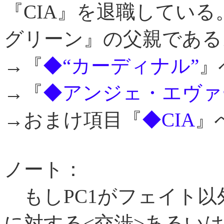
『CIA』を退職してい
グリーン』の父親である
→『
◆“カーディナル”
』
→『
◆アンジェ・エヴァ
→おまけ項目『
◆CIA
』
ノート：
もしPC1がフェイト以
に対する<交渉>あるい