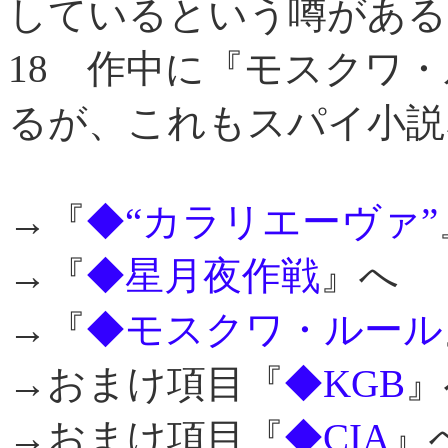
しているという噂がある
18
作中に『モスクワ・
るが、これもスパイ小説
→『
◆“カラリエーヴァ”
→『
◆星月夜作戦
』へ
→『
◆モスクワ・ルール
→おまけ項目『
◆KGB
』
→おまけ項目『
◆CIA
』