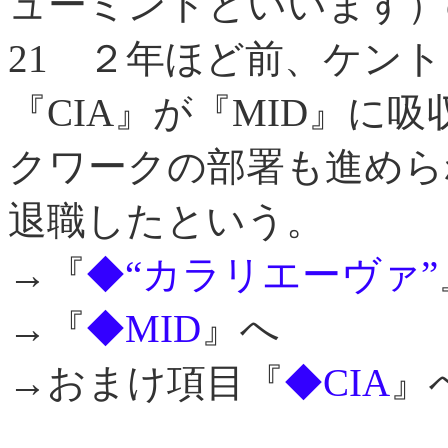
ューミントといいます）
21
２年ほど前、ケント
『CIA』が『MID』に
クワークの部署も進めら
退職したという。
→『
◆“カラリエーヴァ”
→『
◆MID
』へ
→おまけ項目『
◆CIA
』