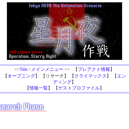
<<
Title
/
メインメニュー
>> 【
プレアクト情報
】
【
オープニング
】 【リサーチ】 【
クライマックス
】 【
エン
ディング
】
【
情報一覧
】 【
ゲストプロファイル
】