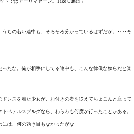
ではアーリマセーン。Take Cutter!」
。うちの若い連中も、そろそろ分かっているはずだが。‥‥そ
だったな。俺が相手にしてる連中も、こんな律儀な奴らだと楽
のドレスを着た少女が、お付きの者を従えてちょこんと座って
クトペテルスブルグなら、わらわも何度か行ったことがある。
わには、何の効き目もなかったがな」