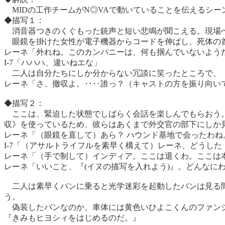
MIDの工作チームがN◎VAで動いていることを伝えるシ
◆描写１：
消音器つきのくぐもった銃声と短い悲鳴が聞こえる。現場へ
眼鏡を掛けた女性が電子機器からコードを伸ばし、死体の首
レーネ「外れね。このカンパニーは、何も掴んでいないようだ
I-7「ハハハ、違いねエな」
二人は自分たちにしか分からない冗談に笑ったところで、
レーネ「さ、撤収よ。‥‥誰っ？（キャストの方を振り向い
◆描写２：
ここは、緊迫した状態でしばらく会話を楽しんでもらおう。
収》を使っているため、彼らはあくまで外交官の部下にしか
レーネ「（眼鏡を直して）あら？ ハウンド基地で会ったわ
I-7「（アサルトライフルを素早く構えて）レーネ、どうした
レーネ「（手で制して）インディア。ここは退くわ。ここは
レーネ「いいこと、『(イヌの描写を入れよう)』。どんなに
二人は素早くバンに乗ると光学迷彩を起動したバンは見る間
う。
偽装したバンなのか、車体には黄色いひよこくんのファンシ
『きみもヒヨシィをはじめるのだ。』