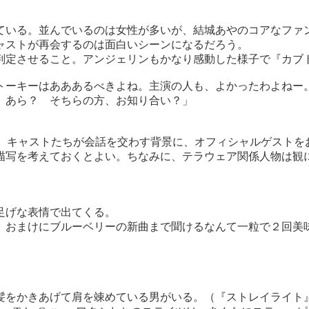
。
いる。並んでいるのは女性が多いが、結城あやのコアなファ
ャストが再会するのは面白いシーンになるだろう。
判定させること。アンジェリンもかなり感動した様子で『カブ
トーキーはあああるべきよね。主演の人も、よかったわよねー
。あら？ そちらの方、お知り合い？」
。キャストたちが会話を交わす背景に、オフィシャルゲストを
写を考えておくとよい。ちなみに、テラウェア関係人物は観
足げな表情で出てくる。
。おまけにブルーベリーの新曲まで聞けるなんて一粒で２回美味
をかきあげて肩を竦めている男がいる。（『ストレイライト