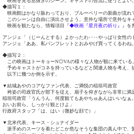
映画を見る息抜きのシーン。キャストの合流に使うとよい
◆描写１：
映画館はかなり賑わっており、ブルーベリーの新曲が流れて
このシーンは自由に演出させよう。意外な場所で意外なキ
映画を観たなら、情報項目『
◆映画『星月夜の祈り』
』を
アンジェ「（じーんとする）よかったわ‥‥やっぱり女性の
アンジェ「ああ、私パンフレットとおみやげ買ってくるわね
◆描写２：
この映画はトーキョーN◎VAの様々な人物が観に来ている
予めキャストがコネを持っているなどと関連人物を考え、描
以下に幾つか例を示す。
▼結城あやのコアなファン代表、ご満悦の稲垣司政官
袴姿の司政官氏が部下を従え、扇子を仰ぎながら非常に満
稲垣司政官「うんうん、何度観てもあやちゅあんはいいなぁ
おいお前ら、しっかり観とけよ」
行政府スタッフ「は、はい（微妙な顔で）」
▼北米代表、キース・シュナイダー
派手めのスーツを着たどこか危なそうな集団の真ん中で、髪