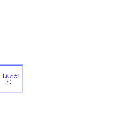
【
あとが
き
】