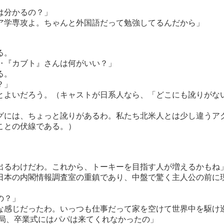
は分かるの？」
ア学専攻よ。ちゃんと外国語だって勉強してるんだから」
る。
‥『カブト』さんは何がいい？」
る。
？」
よいだろう。（キャストが日系人なら、「どこにも訛りがな
グには、ちょっと訛りがあるわ。私たち北米人とは少し違うア
ことの伏線である。）
出るわけだわ。これから、トーキーを目指す人が増えるかもね
本の内閣情報調査室の重鎮であり、中盤で驚く主人公の前に
の？」
な感じだったわ。いっつも仕事だって家を空けて世界中を駆け
結局、卒業式にはパパは来てくれなかったの」