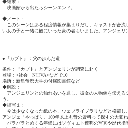
◆結末：
映画館から出たらシーンエンド。
◆ノート：
このシーンはある程度情報が集まりだし、キャストが合流し
い女の子と一緒に観にいった豪の者もいました。アンジェリ
●『カブト』：父の歩んだ道
条件：
『カブト』とアンジェリンが調査に赴く
登場：
<社会：N◎VA>などで10
場所：
新星帝都大学の付属図書館など
◆解説：
アンジェリンとの触れあいを通し、彼女の人物像を伝えるシ
う。
◆描写１：
今は少なくなった紙の本、ウェブライブラリなどと格闘し
アンジェ「やっぱり、100年以上も昔の資料って探すの大変
パラパラとめくる年鑑にはソヴィエト連邦の写真や歴代指導