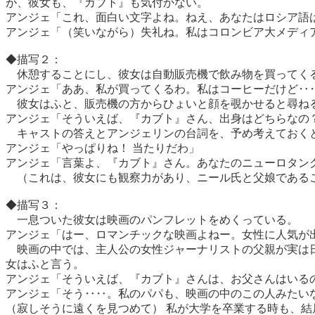
が、彼女も、『カブト』も気付かない。
アンジェ「これ、面白い文字よね。ねえ、あなたはロシア語
アンジェ「（笑いながら）失礼ね。私はコロンビア大メディ
◆描写２：
休憩することにし、彼女は自動販売機で飲み物を買ってく
アンジェ「ああ、私が買ってくるわ。私はコーヒーだけど‥
彼女はふと、販売機の方からひょいと顔を覗かせると尋ね
アンジェ「そういえば、『カブト』さん、出身はどちらなの
キャストの答えとアンジェリンの台詞を、予め考えておくと
アンジェ「やっぱりね！ 当たりだわ」
アンジェ「言葉よ、『カブト』さん。あなたのニューロタン
（これは、彼女にも観察力があり、ニール氏と父娘である
◆描写３：
一息ついた彼女は映画のパンフレットをめくっている。
アンジェ「はー、ロマンチックな映画よねー。女性に人気が
映画の中では、主人公の女性ジャーナリストの父親が実は日
女はふと言う。
アンジェ「そういえば、『カブト』さんは、お父さんはいる
アンジェ「そう‥‥。私のパパも、映画の中のこの人みたい
（寂しそうに遠くを見つめて） 私が大学を卒業する時も、