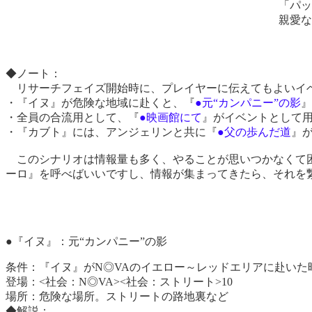
「パッ
親愛な
◆ノート：
リサーチフェイズ開始時に、プレイヤーに伝えてもよいイ
・『イヌ』が危険な地域に赴くと、『
●元“カンパニー”の影
』
・全員の合流用として、『
●映画館にて
』がイベントとして
・『カブト』には、アンジェリンと共に『
●父の歩んだ道
』
このシナリオは情報量も多く、やることが思いつかなくて困
ーロ』を呼べばいいですし、情報が集まってきたら、それを
●『イヌ』：元“カンパニー”の影
条件：
『イヌ』がN◎VAのイエロー～レッドエリアに赴いた
登場：
<社会：N◎VA><社会：ストリート>10
場所：
危険な場所。ストリートの路地裏など
◆解説：