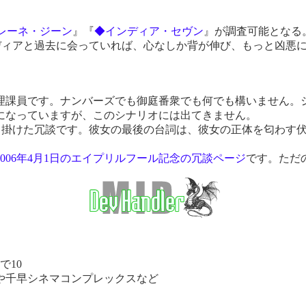
レーネ・ジーン
』『
◆インディア・セヴン
』が調査可能となる
ディアと過去に会っていれば、心なしか背が伸び、もっと凶悪に
課員です。ナンバーズでも御庭番衆でも何でも構いません。
になっていますが、このシナリオには出てきません。
と掛けた冗談です。彼女の最後の台詞は、彼女の正体を匂わす
2006年4月1日のエイプリルフール記念の冗談ページ
です。ただ
で10
や千早シネマコンプレックスなど