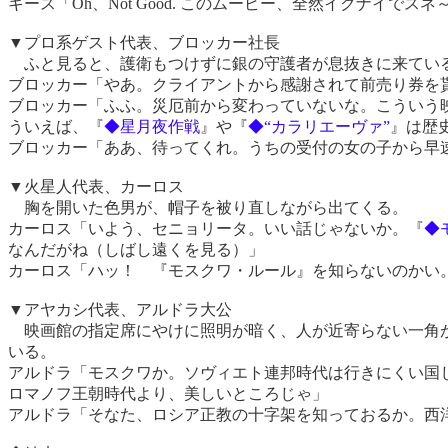
キース「Oh、Not Good. このムービー、全然イクナイでスネ～
▼プロ系ゲスト代表、ブロッカー社長
ふと見ると、護衛もつけずに銀の守護者が息抜きに来てい
ブロッカー「やあ。クライアントから感謝されて前売り券を
ブロッカー「ふふ。災厄前から変わっていないな。こういう
ういえば、『
◆星月夜作戦
』や『
◆“カラリエーヴァ”
』は歴
ブロッカー「ああ、待ってくれ。うちの受付の女の子から早
▼火星人代表、カーロス
胸を開いた色男が、帽子を被り直しながら出てくる。
カーロス「いよう、セニョリータ。いい話じゃないか。『
◆
なんだがね（しばし遠くを見る）」
カーロス「ハッ！ 『モスクワ・ルール』を知らないのかい
▼アヤカシ代表、アルドラ大公
映画館の指定席にやけに照明が暗く、人が近寄らない一角が
いる。
アルドラ「モスクワか。ソヴィエト連邦時代は行きにくい国
ロマノフ王朝時代より、美しいところじゃ」
アルドラ「そなた、ロシア正教の十字架を知っておるか。西