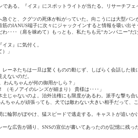
ーンである。『イヌ』にスポットライトが当たる。リサーチフェ
急ぐと、クグツの死体が転がっていた。向こうには大型バン
筋のIANUS端子に次々にジャックインすると情報を吸い出そ
わ‥‥（肩を竦めて）もっとも、私たちも元“カンパニー”だ
『イヌ』に気付く。
て）」
レーネたちは一旦は驚くものの動じず、しばらく会話した後
見えないのだ。
ね。わんちゃんが何の御用かしら？」
！ （モノアイのレンズが細まり） 貴様は‥‥」
本土じゃないのよ。治外法権にも限度があるわ。派手な撃ち合
わんちゃんが頑張っても、犬では敵わない大きい相手だって、
に輪郭がぼやけ、猛スピードで逃走する。キャストが追いか
ーな広告が踊り、SNSの宣伝が書いてあったのが記憶に残っ