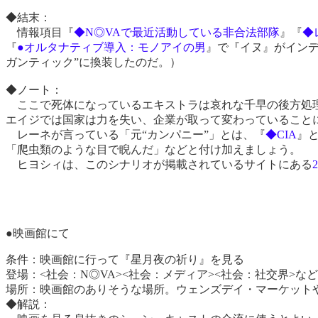
◆結末：
情報項目『
◆N◎VAで最近活動している非合法部隊
』『
◆
『
●オルタナティブ導入：モノアイの男
』で『イヌ』がイン
ガンティック”に換装したのだ。）
◆ノート：
ここで死体になっているエキストラは哀れな千早の後方処理
エイジでは国家は力を失い、企業が取って変わっていること
レーネが言っている「元“カンパニー”」とは、『
◆CIA
』
「爬虫類のような目で睨んだ」などと付け加えましょう。
ヒヨシィは、このシナリオが掲載されているサイトにある
●映画館にて
条件：
映画館に行って『星月夜の祈り』を見る
登場：
<社会：N◎VA><社会：メディア><社会：社交界>など
場所：
映画館のありそうな場所。ウェンズデイ・マーケット
◆解説：