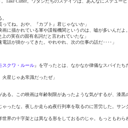
。Take Cutter。ワタシたちのステイツは、あんなにステューピッド
る。
貰ってね。おや、『カブト』君じゃないか」
映画に描かれている軍や諜報機関というのは、嘘が多いんだよ
史上の実在の固有名詞だと言われていたな」
速電話が掛かってきた。やれやれ、次の仕事の話だ‥‥」
モスクワ・ルール
』を守ったとは、なかなか律儀なスパイたち
。火星じゃあ常識だったぜ」
ある。この映画は年齢制限があったような気がするが、漆黒
じゃったな。夜しか走らぬ夜行列車を取るのに苦労した。サン
洋世界の十字架とは異なる形をしておるのじゃ。もっともわら