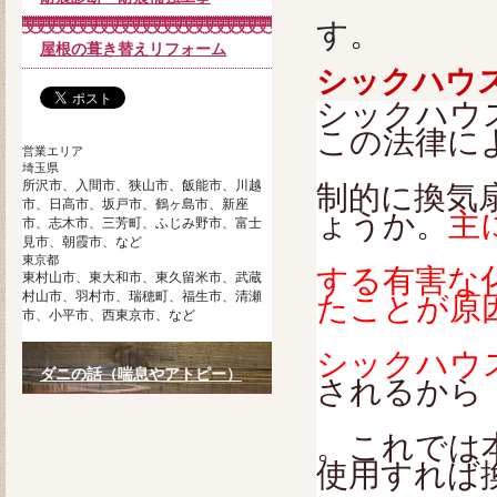
す。
屋根の葺き替えリフォーム
シックハウ
シックハウス
この法律に
営業エリア
埼玉県
所沢市、入間市、狭山市、飯能市、川越
制的に換気
市、日高市、坂戸市、鶴ヶ島市、新座
ょうか。
主
市、志木市、三芳町、ふじみ野市、富士
見市、朝霞市、など
東京都
する有害な
東村山市、東大和市、東久留米市、武蔵
村山市、羽村市、瑞穂町、福生市、清瀬
たことが原
市、小平市、西東京市、など
シックハウ
ダニの話（喘息やアトピー）
されるから
。これでは
使用すれば