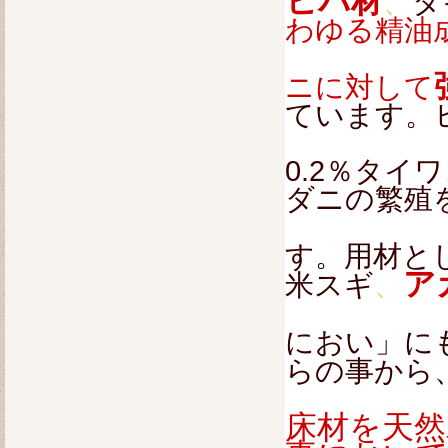
ヒバ材
、
タ
わゆる精油
ニに対して
ています。
0.2％タイ
ダニの繁殖
す。用材と
ア
米スギ
、
におい」に
らの事から
床材を天然