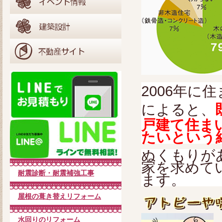
2006年
によると、
戸建て住ま
たいという
ぬくもりが
家を求めて
耐震診断・耐震補強工事
ます。
屋根の葺き替えリフォーム
水回りのリフォーム