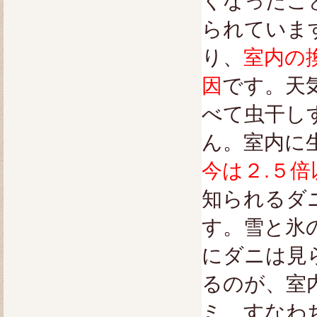
くなったこ
られていま
り、
室内の
因
です。天
べて虫干し
ん。室内に
今は２.５倍
知られるダ
す。雪と氷
にダニは見
るのが、室
ミ、すなわ