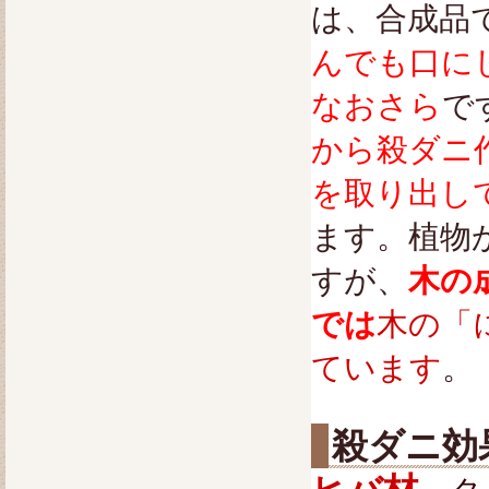
は、合成品
んでも口に
なおさら
で
から殺ダニ
を取り出し
ます。植物
すが、
木の
では
木の「
ています
。
殺ダニ効