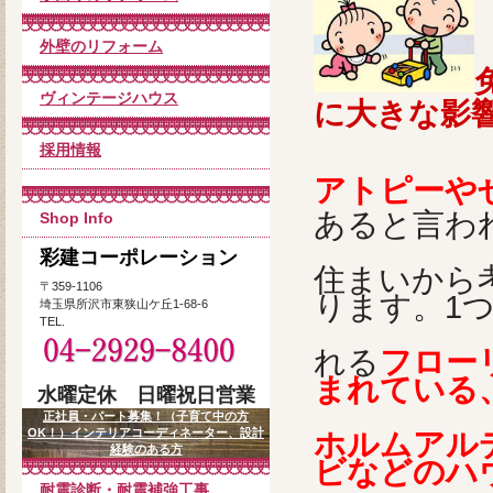
外壁のリフォーム
ヴィンテージハウス
に大きな影
採用情報
アトピーや
あると言わ
Shop Info
彩建コーポレーション
住まいから
〒359-1106
ります。1
埼玉県所沢市東狭山ケ丘1-68-6
TEL.
れる
フロー
まれている
水曜定休 日曜祝日営業
正社員・パート募集！（子育て中の方
OK！）インテリアコーディネーター、設計
ホルムアル
経験のある方
ビなどのハ
耐震診断・耐震補強工事