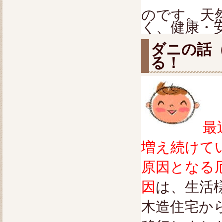
のです。天
く、健康・
ダニの話
る！
最
増え続けて
原因となる
因
は、生活
木造住宅か