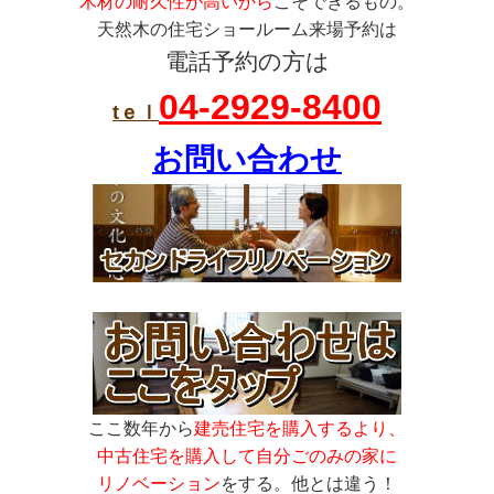
木材の耐久性が高いから
こそできるもの。
天然木の住宅ショールーム来場予約は
電話予約の方は
04-2929-8400
tｅｌ
お問い合わせ
ここ数年から
建売住宅を購入するより、
中古住宅を購入して自分ごのみの家に
リノベーション
をする。他とは違う！