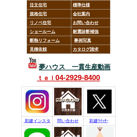
注文住宅
標準仕様
規格住宅
会社案内
リノベ住宅
お問い合わせ
ショールーム
耐震診断補強
断熱リフォーム
事例写真
見積依頼
カタログ請求
夢ハウス 一貫生産動画
04-2929-8400
ｔｅｌ
彩建インスタ
問い合わせ
彩建ﾂｲｯﾀｰ