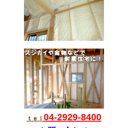
04-2929-8400
ｔ
ｅｌ