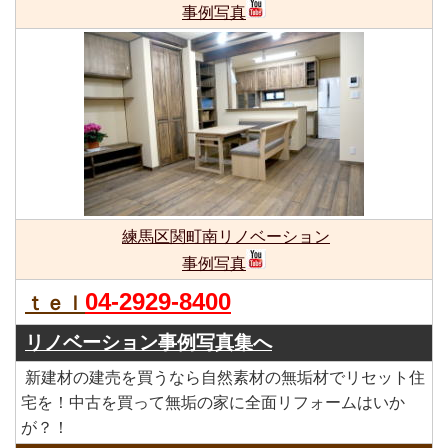
事例写真
練馬区関町南リノベーション
事例写真
04-2929-8400
ｔｅｌ
リノベーション事例写真集へ
新建材の建売を買うなら自然素材の無垢材でリセット住
宅を！中古を買って無垢の家に全面リフォームはいか
が？！