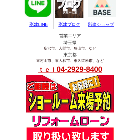
彩建LINE
彩建ブログ
彩建ショップ
営業エリア
埼玉県
所沢市、入間市、狭山市、など
東京都
東村山市、東大和市、東久留米市、など
04-2929-8400
ｔｅｌ