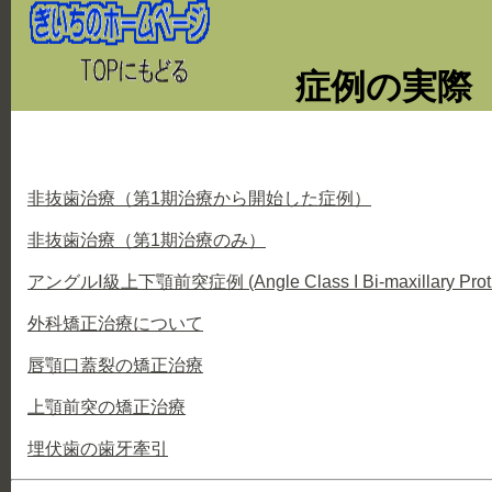
症例の実際
非抜歯治療（第1期治療から開始した症例）
非抜歯治療（第1期治療のみ）
アングルⅠ級上下顎前突症例 (Angle Class I Bi-maxillary Protu
外科矯正治療について
唇顎口蓋裂の
矯正治療
上顎前突の
矯正治療
埋伏歯の歯牙牽引