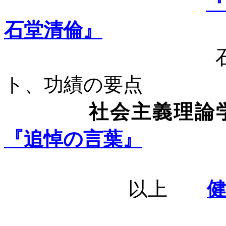
石堂清倫』
ト、功績の要点
社会主義理論学会
『追悼の言葉』
以上
健