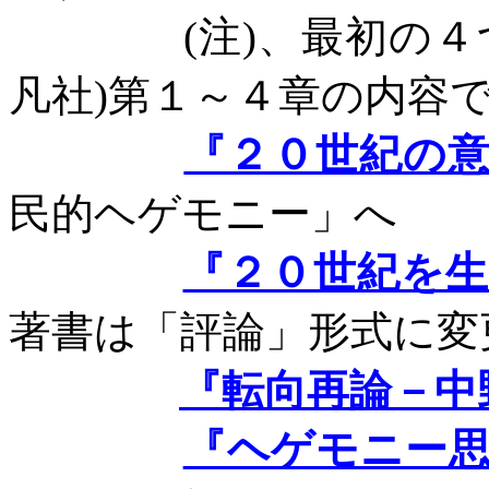
(
注
)
、最初の４
凡社
)
第１～４章の内容
『２０世紀の
民的ヘゲモニー」へ
『２０世紀を
著書は「評論」形式に変
『転向再論－中
『ヘゲモニー