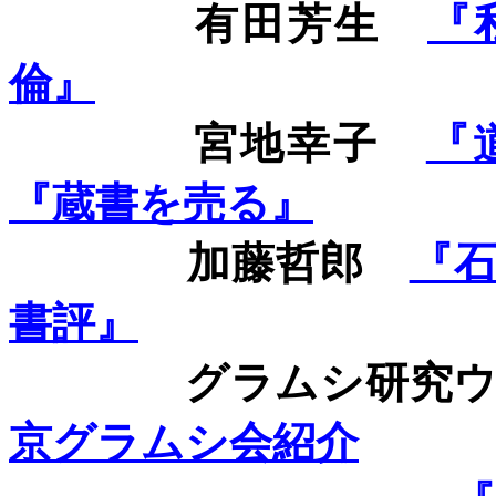
有田芳生
『
倫』
宮地幸子
『
『蔵書を売る』
加藤哲郎
『
書評』
グラムシ研究ウ
京グラムシ会紹介