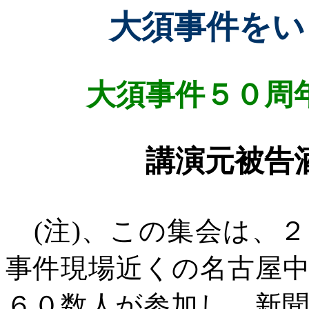
大須事件をい
大須事件５０周
講演元被告
(
注
)
、この集会は、２
事件現場近くの名古屋
６０数人が参加し、新