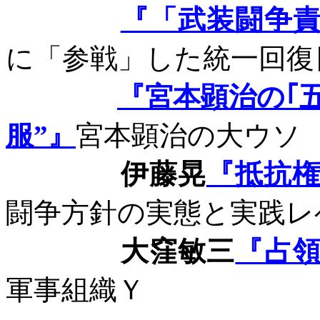
『「武装闘争
に「参戦」した統一回復
『宮本顕治の｢
服”』
宮本顕治の大ウソ
伊藤晃
『抵抗
闘争方針の実態と実践レ
大窪敏三
『占
軍事組織Ｙ