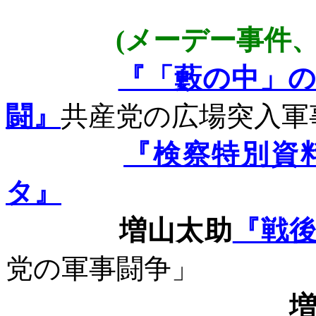
(
メーデー事件
『「藪の中」
闘』
共産党の広場突入軍
『検察特別資
タ』
増山太助
『戦
党の軍事闘争」