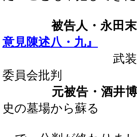
被告人・永田末
意見陳述八・九』
武
委員会批判
元被告・酒井
史の墓場から蘇る