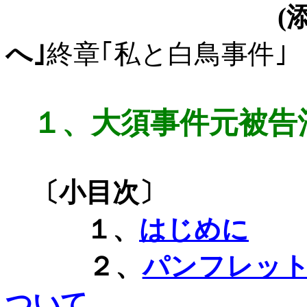
(
へ｣
終章｢私と白鳥事件｣
１、
大須事件元被告
〔小目次〕
１、
はじめに
２、
パンフレッ
ついて