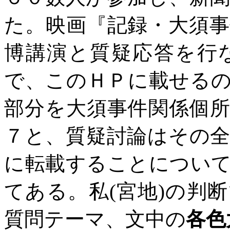
た。映画『記録・大須
博講演と質疑応答を行
で、このＨＰに載せる
部分を大須事件関係個
７と、質疑討論はその
に転載することについ
てある。私
(
宮地
)
の判断
質問テーマ、文中の
各色