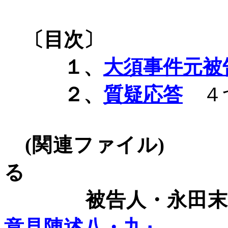
〔目次〕
１、
大須事件元被
２、
質疑応答
４
(
関連ファイル
)
る
被告人・永田末
意見陳述八・九』