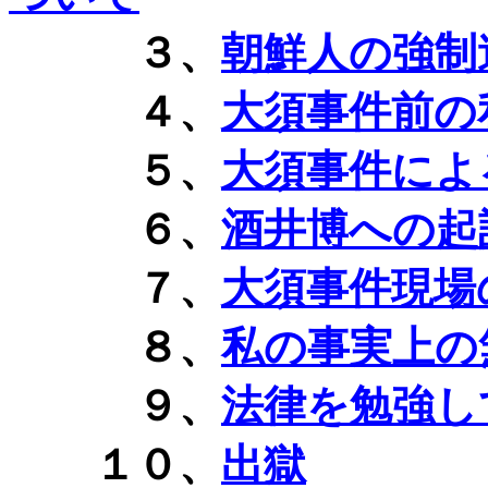
３、
朝鮮人の強制
４、
大須事件前の
５、
大須事件によ
６、
酒井博への起
７、
大須事件現場
８、
私の事実上の
９、
法律を勉強し
１０、
出獄