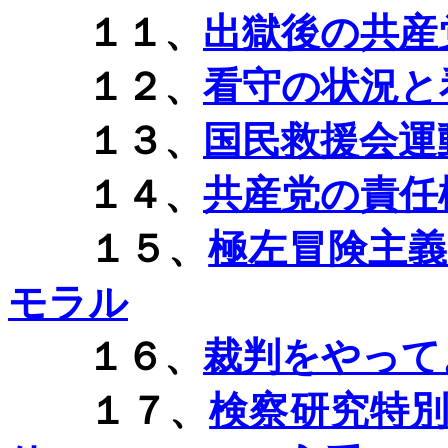
１１、
出獄後の共産
１２、
看守の状況と
１３、
国民救援会運
１４、
共産党の責任
１５、
極左冒険主
モラル
１６、
裁判をやって
１７、
検察研究特