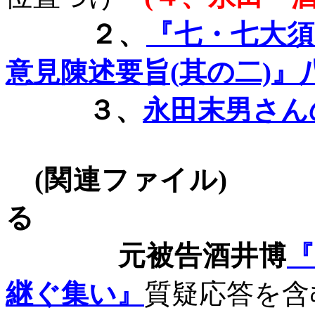
２、
『七・七大
意見陳述要旨(
其の二)
』
３、
永田末男さん
(
関連ファイル
)
る
元被告酒井博
継ぐ集い』
質疑応答を含