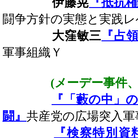
伊藤晃
『抵抗
闘争方針の実態と実践レ
大窪敏三
『占
軍事組織Ｙ
(
メーデー事件
『「藪の中」
闘』
共産党の広場突入軍
『検察特別資