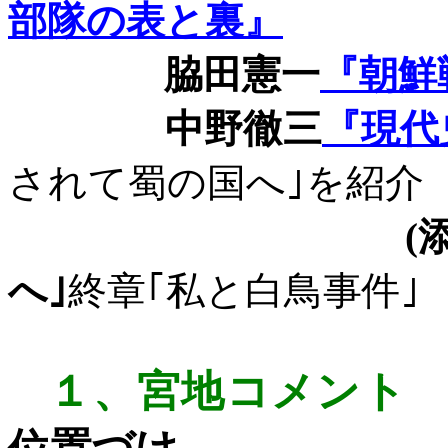
部隊の表と裏』
脇田憲一
『朝鮮
中野徹三
『現代
されて蜀の国へ｣を紹介
(
へ｣
終章｢私と白鳥事件｣
１、
宮地コメント