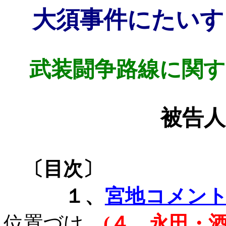
大須事件にたいす
武装闘争路線に関す
被告人
〔目次〕
１、
宮地コメン
位置づけ
(
４、永田・