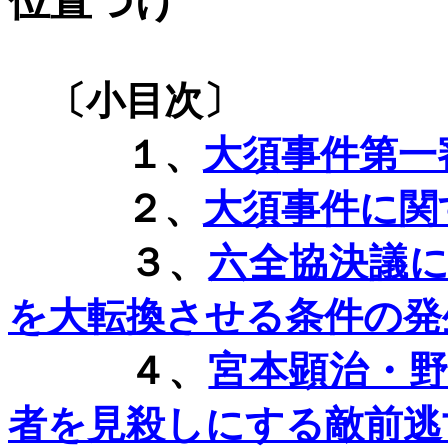
位置づけ
〔小目次〕
１、
大須事件第一
２、
大須事件に関
３、
六全協決議
を大転換させる条件の発
４、
宮本顕治・
者を見殺しにする敵前
逃