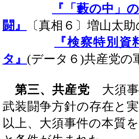
『「藪の中」
闘』
〔真相６〕増山太助
『検察特別資
タ』
(
データ６
)
共産党の
第三、共産党
大須事
武装闘争方針の存在と
以上、大須事件の本質