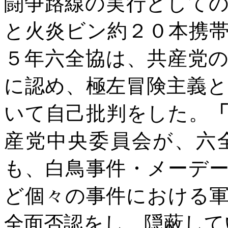
闘争路線の実行として
と火炎ビン約２０本携
５年六全協は、共産党
に認め、極左冒険主義
いて自己批判をした。
産党中央委員会が、六
も、白鳥事件・メーデ
ど個々の事件における
全面否認をし、隠蔽して