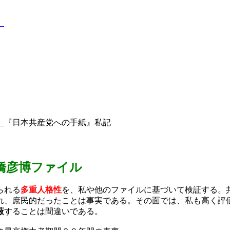
』
』
『日本共産党への手紙』私記
橋彦博
ファイル
られる
多重人格性
を、私や他のファイルに基づいて検証する。
れ、庶民的だったことは事実である。その面では、私も高く評
蔽
することは間違いである。