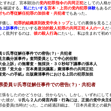
とすれば、宮本顕治の
党内犯罪指令の共同正犯
としての人格
を確認する。
私にたいする
宮本・上田の党内犯罪
体験
もある
討ちの専従解任犯罪の加担者・共犯者
でもあった。
評価し、
犯罪的組織原則政党中央トップ
としての裏側を見るこ
会上訴事件
にたいする
政治的殺人犯罪の共同正犯４人の一人
だ
しく批判するのは、
彼の殺人行為
にたいし、私は生まれて初め
員Ｕ氏専従解任事件での密告
(
？
)
・共犯者
見主義分派事件』査問委員として中心的役割
大会上訴」の無審査・無採決・３０秒却下議事の張本人
支部「党大会・宮本勇退決議案」粛清事件の共同正犯
産党への手紙』出版粛清事件における上田の犯罪加担
県委員Ｕ氏専従解任
事件での密告
(
？
)
・共犯者
主張をしたのかどうかは、分からない。しかし、いずれにして
いた彼が、
Ｕ氏ら２人の発言内容・行為には、正規の党中央主
部会委員
(
当時
)
だった。この経過詳細は、『日本共産党との裁