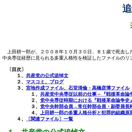
追
上田耕一郎が、２００８年１０月３０日、８１歳で死去した
中央専従経歴に見られる多重人格性を検証したファイルのリ
〔目次〕
１、
共産党の公式追悼文
２、
マスコミ、ブログ
３、
宮地作成ファイル、石堂清倫・高橋彦博ファイル
１、
共産党中央専従以前の仕事－『戦後革命論
２、
党中央専従時期における『戦後革命論争史
３、
党中央幹部会員→常任幹部会員・副委員長
４、
上田耕一郎の多重人格分析と犯罪的組織原
４、
〔関連ファイル〕一覧