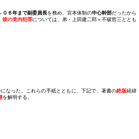
→０６年まで副委員長
を務め、宮本体制の
中心幹部
だったから
、
彼の党内犯罪
については、弟・上田建二郎＝不破哲三ととも
になった。これらの手紙とともに、下記で、著書の
絶版
経緯
謎
を解明する。