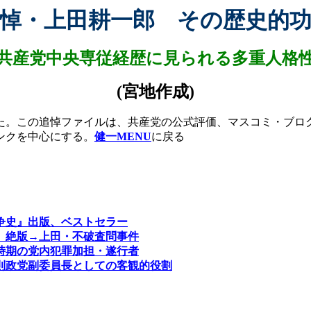
悼・上田耕一郎 その歴史的
共産党中央専従経歴に見られる多重人格
(
宮地作成
)
。この追悼ファイルは、共産党の公式評価、マスコミ・ブロ
ンクを中心にする。
健一MENU
に戻る
争史』出版、ベストセラー
』絶版→上田・不破査問事件
時期の党内犯罪加担・遂行者
則政党副委員長としての客観的役割