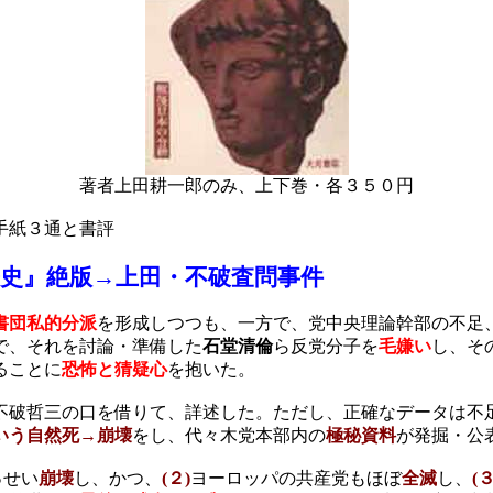
著者上田耕一郎のみ、上下巻・各３５０円
手紙３通と書評
史』絶版
→上田・不破査問事件
書団私的分派
を形成しつつも、一方で、党中央理論幹部の不足
で、それを討論・準備した
石堂清倫
ら反党分子を
毛嫌い
し、そ
ることに
恐怖と猜疑心
を抱いた。
不破哲三の口を借りて、詳述した。ただし、正確なデータは不
いう自然死→崩壊
をし、代々木党本部内の
極秘資料
が発掘・公
っせい
崩壊
し、かつ、
(
２
)
ヨーロッパの共産党もほぼ
全滅
し、
(