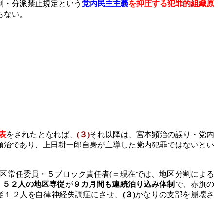
制・分派禁止規定という
党内民主主義
を抑圧する犯罪的組織原
もない。
表
をされたとなれば、
(
３
)
それ以降は、宮本顕治の誤り・党内
顕治であり、上田耕一郎自身が主導した党内犯罪ではないとい
区常任委員・５ブロック責任者
(
＝現在では、地区分割による
、
５２人の地区専従
が
９カ月間も連続泊り込み体制
で、赤旗の
従１２人を自律神経失調症にさせ、
(
３
)
かなりの支部を崩壊さ