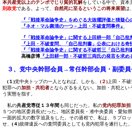
本共産党以上のテンポでじり貧的瓦解
をしている中で、資本
則政党
である。よって、
自然死に至るというこの将来展望
は
『「戦後革命論争史」をめぐる大抜擢評価と猜疑心
『ネオ・マル粛清の一つ－上田・不破査問事件』
『「戦後革命論争史」に関する上田耕一郎「自己批
『上田・不破査問、「自己批判書」公表における奇
『「戦後革命論争史」に関する不破哲三「自己批判
高橋彦博
『上田耕一郎・不破哲三両氏の発言を求め
３、
党中央幹部会員→常任幹部会員・副委員
(
１
)
党中央トップの一人となれば、しかも、
(
２
)
上田・不破
犯罪への
加担・共犯者
とならざるをえない。加担・共犯とい
う実態を指す。
私の
共産党専従１３年間
も同じだった。私の
党内犯罪加担
５つの地区委員長
)
だった。地区委員長・准中央委員・愛知
一面的拡大の数字追及をした。その過程で、私は、５ブロッ
せ、
(
４
)
規律違反への査問委員としても党内犯罪を遂行した