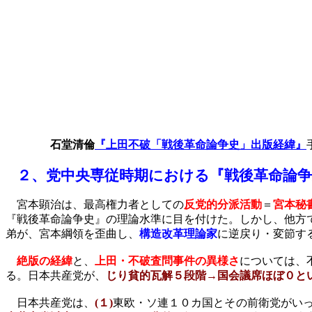
石堂清倫
『上田不破「戦後革命論争史」出版経緯』
２、
党中央専従時期における『戦後革命論争
宮本顕治は、最高権力者としての
反党的分派活動
＝
宮本秘
『戦後革命論争史』の理論水準に目を付けた。しかし、他方
弟が、宮本綱領を歪曲し、
構造改革理論家
に逆戻り・変節す
絶版の経緯
と、
上田・不破査問事件の異様さ
については、
る。日本共産党が、
じり貧的瓦解５段階→国会議席ほぼ０と
日本共産党は、
(
１
)
東欧・ソ連１０カ国とその前衛党がい