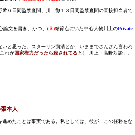
野孟６日間監禁査問、川上徹１３日間監禁査問の直接担当者で
心論文を書き、かつ、
(
３
)
結節点にいた中心人物川上の
Private
ないと思った。スターリン粛清とか、いままでさんざん言われ
これが
国家権力だったら殺されてる
と
(
「川上・高野対談」、
の張本人
を進めたことは事実である。私としては、彼が、この任務をな