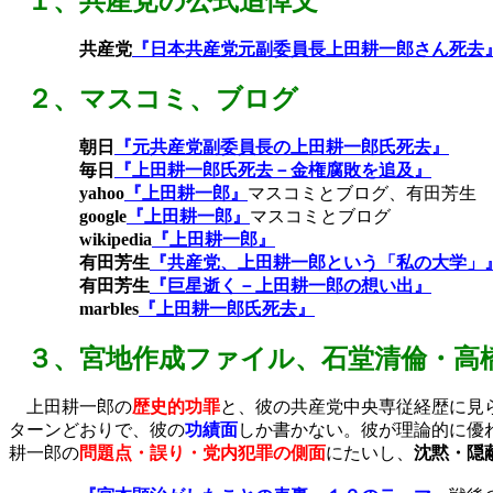
１、
共産党の公式追悼文
共産党
『日本共産党元
副委員長上田耕一郎さん死去
２、
マスコミ、ブログ
朝日
『元共産党副委員長の上田耕一郎氏死去』
毎日
『上田耕一郎氏死去－金権腐敗を追及』
yahoo
『上田耕一郎』
マスコミとブログ、有田芳生
google
『上田耕一郎』
マスコミとブログ
wikipedia
『上田耕一郎』
有田芳生
『共産党、上田耕一郎という「私の大学」
有田芳生
『巨星逝く－上田耕一郎の想い出』
marbles
『上田耕一郎氏死去』
３、
宮地作成ファイル、石堂清倫・高
上田耕一郎の
歴史的功罪
と、彼の共産党中央専従経歴に見
ターンどおりで、彼の
功績面
しか書かない。彼が理論的に優
耕一郎の
問題点・誤り・党内犯罪の側面
にたいし、
沈黙・隠