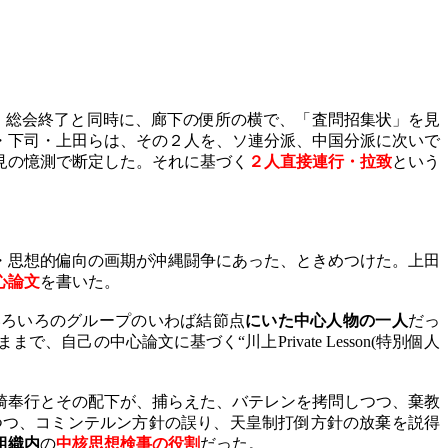
、総会終了と同時に、廊下の便所の横で、「査問招集状」を見
・下司・上田らは、その２人を、ソ連分派、中国分派に次いで
見の憶測で断定した。それに基づく
２人直接連行・拉致
という
・思想的偏向の画期が沖縄闘争にあった、ときめつけた。上田
心論文
を書いた。
いろいろのグループのいわば結節点
にいた中心人物の一人
だっ
ままで、自己の中心論文に基づく“川上
Private Lesson(
特別個人
崎奉行とその配下が、捕らえた、バテレンを拷問しつつ、棄教
つつ、コミンテルン方針の誤り、天皇制打倒方針の放棄を説得
組織内
の
中核思想検事の役割
だった。