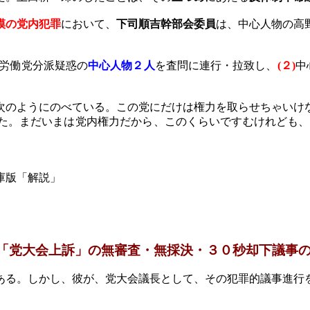
模の党内犯罪
において、
下司順吉幹部会委員
は、中心人物の高
。
労働党分派疑惑の
中心人物２人
を査問に連行・拉致し、
(
２
)
中
次のようにのべている。この党にだけは権力を取らせちゃいけ
た。まだいまは党内権力だから、このくらいですむけれども、
庫版「解説」
「党大会上訴」の無審査
・無採決・３０秒却下議事
る。しかし、彼が、党大会議長として、その犯罪的議事進行