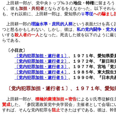
上田耕一郎が、党中央トップ№３の
地位・特権
に留まろう
く、彼も
加担・共犯者
とならざるをえなかった。以下それら
も、それ以前に、上田耕一郎は、愛知県の
Ｕ専従
への騙まし
上田耕一郎の
理論水準・庶民的人柄
という表面だけを高く
つと怒るかもしれない。しかし、彼は、
私の党内闘争・党大
いする
殺人者の一人
となった。死去した彼を以下のように厳
らである。
〔小目次〕
〔党内犯罪加担・遂行者１〕
、１９７１年、愛知県委
〔党内犯罪加担・遂行者２〕
、１９７２年、『新日和
〔党内犯罪加担・遂行者３〕
、１９７７年、宮地「党
〔党内犯罪加担・遂行者４〕
、１９８５年、東大院生
〔党内犯罪加担・遂行者５〕
、１９９０年、『日本共
〔党内犯罪加担・遂行者１〕、１９７１年、愛知
上田耕一郎が、
積極的粛清加担＝密告
によるＵ氏専従解任
賛成
した。「参院選政策党中央学習会」主催者として会場に
すれば、そんな党内犯罪を
阻止
できたはずである。彼は、幹