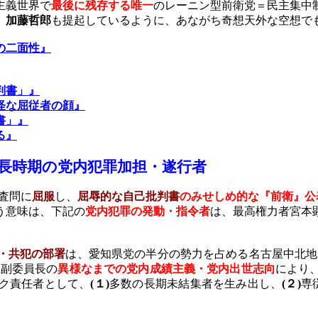
主義世界で
最後に残存する唯一
のレーニン型前衛党＝民主集中
、
加藤哲郎
も提起しているように、あながち奇想天外な空想で
の二面性』
判書」』
怪な屈従者の顔』
書」』
る』
長時期
の党内犯罪加担・遂行者
査問に
屈服
し、
屈辱的な自己批判書
のみせしめ的な『前衛』公
う意味は、下記の
党内犯罪の発動・指令者
は、最高権力者宮本
・共犯の部署
は、愛知県党の半分の勢力を占める名古屋中北地
県副委員長の
異様なまでの党内成績主義・党内出世志向
により
ク責任者として、
(
１
)
多数の長期未結集者を生み出し、
(
２
)
専
。