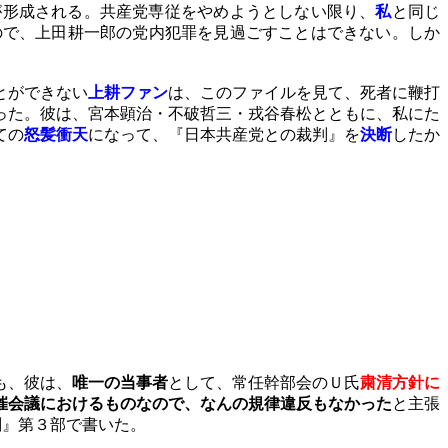
が形成される。共産党専従をやめようとしない限り、
私
と同じ
ので、上田耕一郎の党内犯罪を見過ごすことはできない。しか
とができない
上耕ファン
は、このファイルを見て、死者に鞭打
った。彼は、宮本顕治・不破哲三・戎谷春松とともに、私にた
ての
怒髪衝天
になって、『日本共産党との裁判』を
決断
したか
も、彼は、
唯一の当事者
として、常任幹部会のＵ氏
粛清方針に
催会議におけるものなので、なんの規律違反もなかった
と主張
判』第３部で書いた。