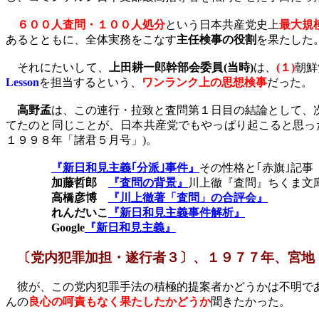
６００人査問・１００人処分
という日本共産党史上
最大規
あるとともに、全体実務をこなす
主任検事の役割
を果たした
それにたいして、
上田耕一郎幹部会委員
(
当時
)
は、
(
１
)
朝鮮
Lesson
を担当するという、
ワンランク上の思想検事
だった。
高野孟
は、この連行・拉致と査問第１日目の結論として、
てたのと同じことが、日本共産党でもやっぱり起こると思っ
１９９８年「諸君５月号」
)
。
『新日和見主義｢分派｣事件』
その性格と｢赤旗｣記事
加藤哲郎
『査問の背景』
川上徹
『査問』ちくま文
高橋彦博
『川上徹著「査問」の合評会』
れんだいこ
『新日和見主義事件解析』
Google
『新日和見主義』
〔党内犯罪加担・遂行者３〕、１９７７年、宮地
彼が、この党内犯罪手法の積極的提案者かどうかは不明であ
んの
良心の呵責もなく果たしたかどうか
聞きたかった。