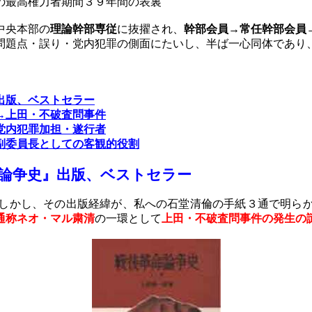
の最高権力者期間３９年間の表裏
中央本部の
理論幹部専従
に抜擢され、
幹部会員→常任幹部会員
問題点・誤り・党内犯罪の側面にたいし、半ば一心同体であり
出版、ベストセラー
→上田・不破査問事件
党内犯罪加担・遂行者
副委員長としての客観的役割
論争史』
出版、ベストセラー
しかし、その出版経緯が、私への石堂清倫の手紙３通で明らか
通称ネオ・マル粛清
の一環として
上田・不破査問事件の発生の