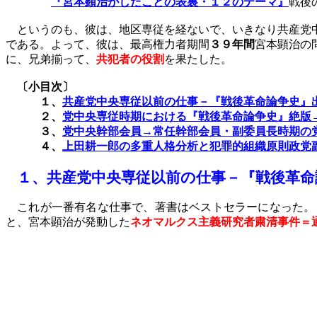
『宮本顕治がしたことの表裏・１２のテーマ』
戦後
というのも、彼は、地区専従を経ないで、いきなり共産党
である。よって、彼は、最高権力者期間
３９年間
宮本顕治の
に、兄弟揃って、
共犯者の役割
を果たした。
〔小目次〕
１、
共産党中央専従以前の仕事－『戦後革命論争史』
２、
党中央専従時期における『戦後革命論争史』絶版
３、
党中央幹部会員→常任幹部会員・副委員長時期の
４、
上田耕一郎の多重人格分析と犯罪的組織原則政党
１、
共産党中央専従以前の仕事－『戦後革命
これが一番有名な仕事で、著書はベストセラーになった。
と、宮本顕治が発動した
ネオマルクス主義研究者粛清事件＝