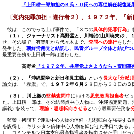
『上田耕一郎加担のＫ氏・Ｕ氏への専従解任報復犯
〔党内犯罪加担・遂行者２〕、１９７２年、『新
彼は、このでっち上げ事件で、「３つの
具体的犯罪行為
」
（１）、ジャーナリスト高野孟と、川端治
(
山川暁夫
)
を、
せ、その場で、有楽町から代々木まで、
査問への連行
をした
発生した、
朝鮮労働党と結託し、民青グループ全体と結びつ
最重要任務を上田耕一郎は遂行した。
高野孟
『１９７２年、共産党よさようなら－査問事
（２）、『沖縄闘争と新日和見主義』
という
長大な｢分派｣
論文は、「赤旗」で、
１９７２年６月
２８日から３０日の
３
（３）、川上徹の
監禁査問中
における
思想教育担当者
だっ
た。上田耕一郎は、その結節点中心人物に、沖縄協定問題、
講義
)
”を装って、
理論・思想転向させる
という最重要任務を
監禁・拷問下で運動中心人物の信仰・思想転向を強要する
を説得し、キリシタン信仰中心人物を転ばせた手口である。
し、コミンテルン日本支部最高指導者を転向させた手口だっ