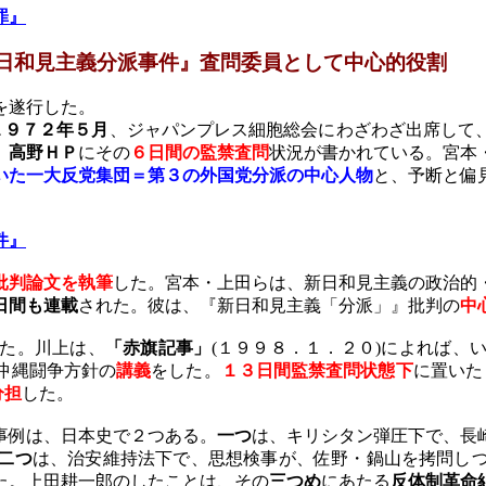
罪』
日和見主義分派事件』
査問委員として中心的役割
を遂行した。
１９７２年５月
、ジャパンプレス細胞総会にわざわざ出席して
。
高野ＨＰ
にその
６日間の監禁査問
状況が書かれている。宮本
いた一大反党集団＝第３の外国党分派の中心人物
と、予断と偏
件』
批判論文を執筆
した。宮本・上田らは、新日和見主義の政治的
日間も連載
された。彼は、『新日和見主義「分派」』批判の
中
た。川上は、
「赤旗記事」
(
１９９８．１．２０
)
によれば、
沖縄闘争方針の
講義
をした。
１３日間監禁査問状態下
に置いた
分担
した。
事例は、日本史で２つある。
一つ
は、キリシタン弾圧下で、長
二つ
は、治安維持法下で、思想検事が、佐野・鍋山を拷問し
た。上田耕一郎のしたことは、その
三つめ
にあたる
反体制革命