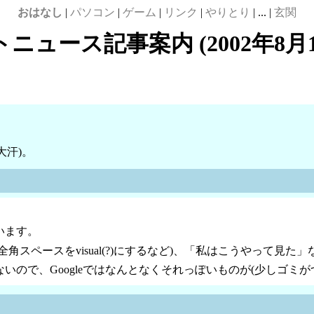
おはなし
|
パソコン
|
ゲーム
|
リンク
|
やりとり
| ... |
玄関
ニュース記事案内 (2002年8月
大汗)。
います。
スペースをvisual(?)にするなど)、「私はこうやって見た
ので、Googleではなんとなくそれっぽいものが(少しゴミが