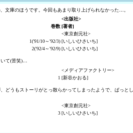
)、文庫のほうです。今回もあまり取り上げられなかった…。
<出版社>
巻数
[著者]
<東京創元社>
1('91/10～'92/3)
[いしいひさいち]
2('92/4～'92/9)
[いしいひさいち]
いて(苦笑)…
<メディアファクトリー>
1
[新谷かおる]
、どうもストーリがとっ散らかってしまったようで、ぱっとし
<東京創元社>
3
[いしいひさいち]