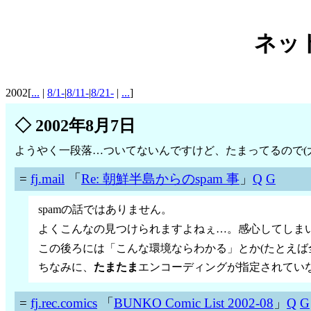
ネット
2002[
...
|
8/1-
|
8/11-
|
8/21-
|
...
]
◇
2002年8月7日
ようやく一段落…ついてないんですけど、たまってるので(
=
fj.mail
「
Re: 朝鮮半島からのspam 事
」
Q
G
spamの話ではありません。
よくこんなの見つけられますよねぇ…。感心してしま
この後ろには「こんな環境ならわかる」とか(たとえば全角
ちなみに、
たまたま
エンコーディングが指定されていない
=
fj.rec.comics
「
BUNKO Comic List 2002-08
」
Q
G