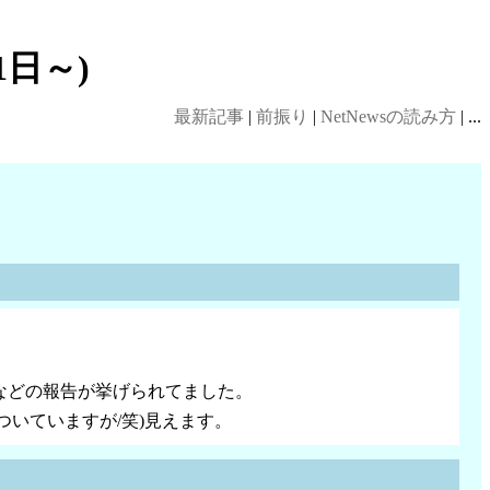
1日～)
最新記事
|
前振り
|
NetNewsの読み方
| ...
」などの報告が挙げられてました。
ついていますが/笑)見えます。