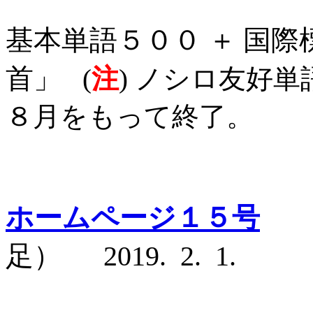
基本単語５００ ＋ 国際
首」
(
注
) ノシロ友好
８月をもって終了。
ホームページ１５号
気
足） 2019. 2. 1.