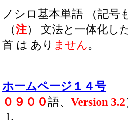
ノシロ基本単語 （記号
（
注
） 文法と一体化した
首 は あり
ません
。
ホームページ１４号
０９００
語、
Version 3.2
1.