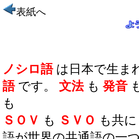
表紙へ
ノシロ語
は日本で生ま
語
です。
文法
も
発音
も
ＳＯＶ
も
ＳＶＯ
も共に
語が世界の
共通語
の一