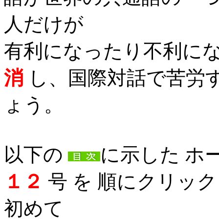
人だけが
有利になったり不利に
消
し、国際対話で苦労
ょう。
以下の
に示した
ホ
１２
号
を 順にクリック
初めて