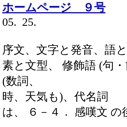
ホームページ ９号
ノ
05. 25.
序文、文字と発音、語
素と文型、 修飾語 (句
(数詞、
時、天気も)、代名詞
は、 ６－４． 感嘆文 の