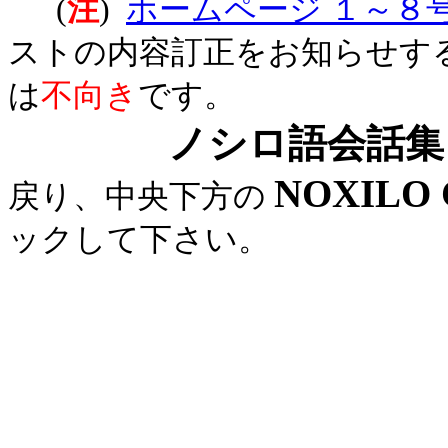
(
注
)
ホームページ １～８
ストの内容訂正をお知らせす
は
不向き
です。
ノシロ語会話集
NOXILO C
戻り、中央下方の
ックして下さい。