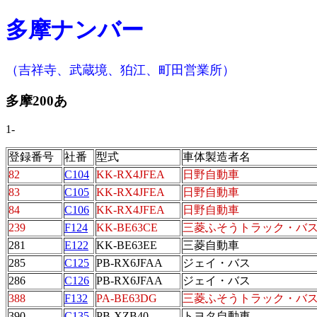
多摩ナンバー
（吉祥寺、武蔵境、狛江、町田営業所）
多摩200あ
1-
登録番号
社番
型式
車体製造者名
82
C104
KK-RX4JFEA
日野自動車
83
C105
KK-RX4JFEA
日野自動車
84
C106
KK-RX4JFEA
日野自動車
239
F124
KK-BE63CE
三菱ふそうトラック・バ
281
E122
KK-BE63EE
三菱自動車
285
C125
PB-RX6JFAA
ジェイ・バス
286
C126
PB-RX6JFAA
ジェイ・バス
388
F132
PA-BE63DG
三菱ふそうトラック・バ
390
C135
PB-XZB40
トヨタ自動車