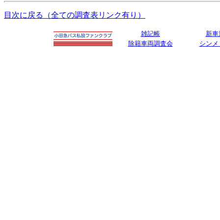
目次に戻る（全ての調査表リンク有り）
雑記帳
新車
除籍車両調査会
シンメ