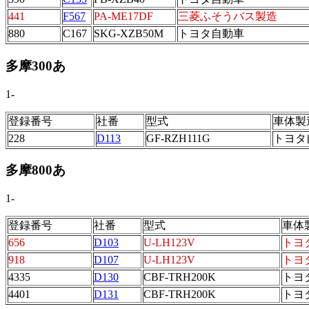
441
F567
PA-ME17DF
三菱ふそうバス製造
880
C167
SKG-XZB50M
トヨタ自動車
多摩300あ
1-
登録番号
社番
型式
車体製
228
D113
GF-RZH111G
トヨタ
多摩800あ
1-
登録番号
社番
型式
車体
656
D103
U-LH123V
トヨ
918
D107
U-LH123V
トヨ
4335
D130
CBF-TRH200K
トヨ
4401
D131
CBF-TRH200K
トヨ