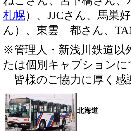
ねこさん、宮下橋さん、
札幌
）、JJCさん、馬巣
ん）、東雲 都さん、TAM
※管理人・新浅川鉄道以
たは個別キャプションに
皆様のご協力に厚く感
北海道