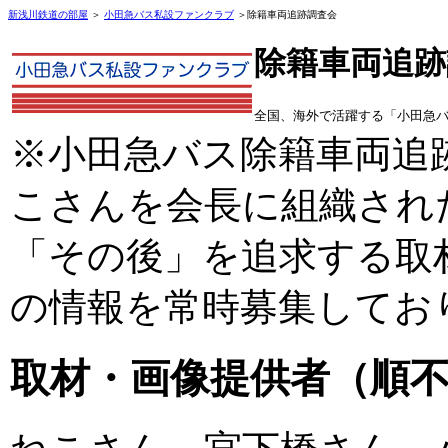
新浅川鉄道の部屋
＞
小田急バス私設ファンクラブ
＞除籍車両追跡調査会
除籍車両追跡
全国、海外で活躍する「小田急
※小田急バス除籍車両追
こさんを会長に組織され
「その後」を追求する取
の情報を常時募集してお
取材・画像提供者（順