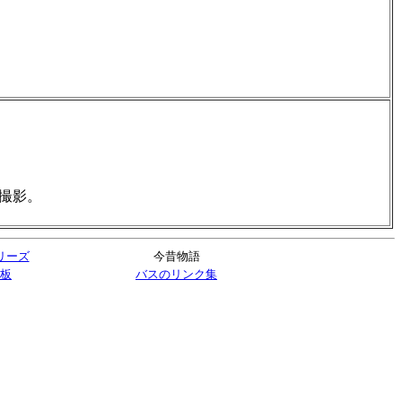
に撮影。
リーズ
今昔物語
板
バスのリンク集