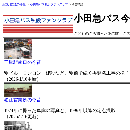
新浅川鉄道の部屋
＞
小田急バス私設ファンクラブ
＞今昔物語
小田急バス今
こどものころ通ったあの駅、こ
三鷹駅南口の今昔
駅ビル「ロンロン」建設など、駅前で続く再開発工事の様子
（2026/1/10更新）
狛江営業所の今昔
1974年に撮った車庫の写真と、1996年以降の定点撮影
（2025/5/16更新）