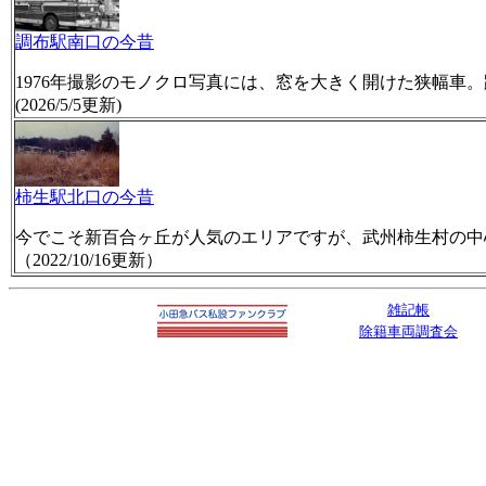
調布駅南口の今昔
1976年撮影のモノクロ写真には、窓を大きく開けた狭幅車
(2026/5/5更新)
柿生駅北口の今昔
今でこそ新百合ヶ丘が人気のエリアですが、武州柿生村の中心は、
（2022/10/16更新）
雑記帳
除籍車両調査会