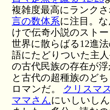
複雑度最高にランクさ
言の数体系
に注目。な
けで伝奇小説のストー
世界に散らばる12進
語にたどりついた主人
の古代民族の存在が浮
と古代の超種族のどち
ロマンだ。
クリスマ
ママさん
にいしいしん