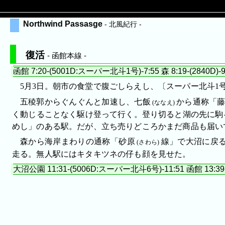
Northwind Passasge
- 北風紀行 -
復活
- 函館本線 -
函館 7:20-(5001D:スーパー北斗1号)-7:55 森 8:19-(2840D)-9
5月3日。朝市の食堂で腹ごしらえし、〔スーパー北斗
五稜郭からぐんぐんと加速し、
七飯
から通称「藤
(ななえ)
く動じることなく駆け登って行く。登り切ると湖の先に駒
めし」のある駅。だが、立ち売りどころかまだ商品も届い
森から海岸まわりの通称「
砂原
線」で大沼に戻
(さわら)
走る。無人駅にはキタキツネの仔も顔を見せた。
大沼公園 11:31-(5006D:スーパー北斗6号)-11:51 函館 13:39-