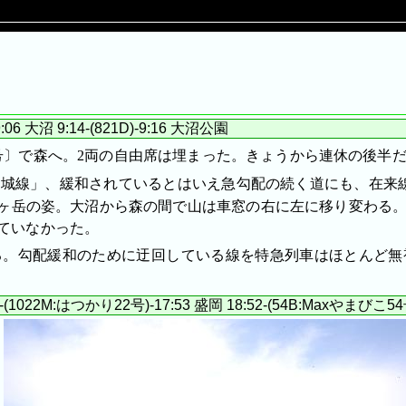
:06 大沼 9:14-(821D)-9:16 大沼公園
1号〕で森へ。2両の自由席は埋まった。きょうから連休の後半
城線」、緩和されているとはいえ急勾配の続く道にも、在来線
ヶ岳の姿。大沼から森の間で山は車窓の右に左に移り変わる。
ていなかった。
る。勾配緩和のために迂回している線を特急列車はほとんど無
(1022M:はつかり22号)-17:53 盛岡 18:52-(54B:Maxやまびこ54