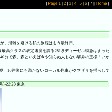
|
Page 1
|
2
|
3
|
4
|
5
|
6
|
7
||
Home
|
だが、混雑を避ける私の旅程はもう最終日。
最高クラスの表定速度を誇る281系ディーゼル特急はまった
40分で森。森といえば今や知らぬ人もない駅弁の王様「いか
視、10往復にも満たないローカル列車がクマザサを揺らして
号)-22:28 東京