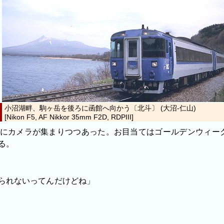
小沼湖畔、駒ヶ岳を後ろに函館へ向かう〔北斗〕 (大沼-仁山)
[Nikon F5, AF Nikkor 35mm F2D, RDPIII]
カメラが集まりつつあった。お目当てはゴールデンウィークに3
る。
られないってんだけどね」