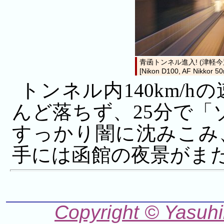
青函トンネル進入! (津軽今
[Nikon D100, AF Nikkor 5
トンネル内140km/
んど落ちず、25分で「
すっかり闇に沈みこみ
手には函館の夜景がま
Copyright © Yasuhi