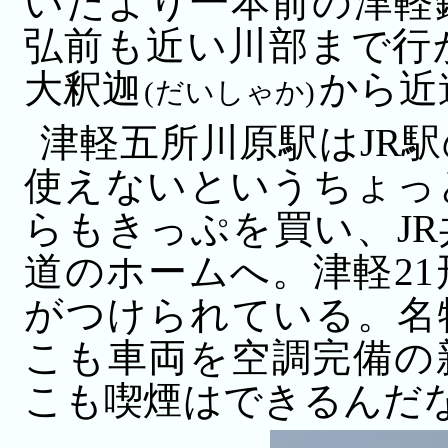
いたより一本前の津軽
弘前も近い川部まで行
大釈迦
から近
(だいしゃか)
津軽五所川原駅はJR
使えないというちょっ
らもきっぷを買い、J
道のホームへ。津軽2
がつけられている。名
こも車両を空調完備の
こも喫煙はできるんだ