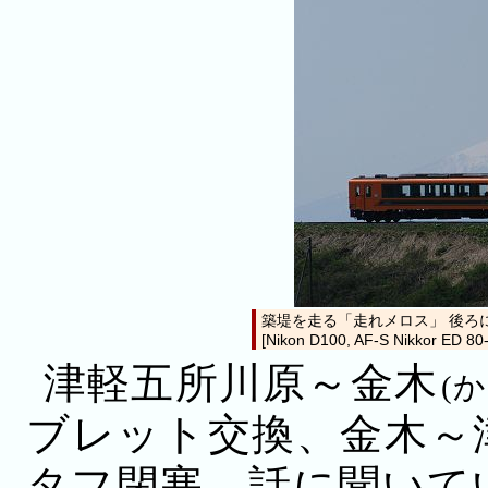
築堤を走る「走れメロス」 後ろに津
[Nikon D100, AF-S Nikkor ED 80
津軽五所川原～
金木
(
ブレット交換、金木～
タフ閉塞。話に聞いて