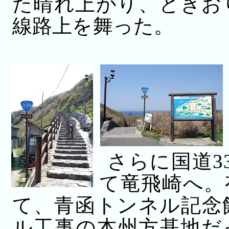
た晴れ上がり、ときお
線路上を舞った。
さらに国道3
て竜飛崎へ。
て、青函トンネル記念
ル工事の本州方基地だ