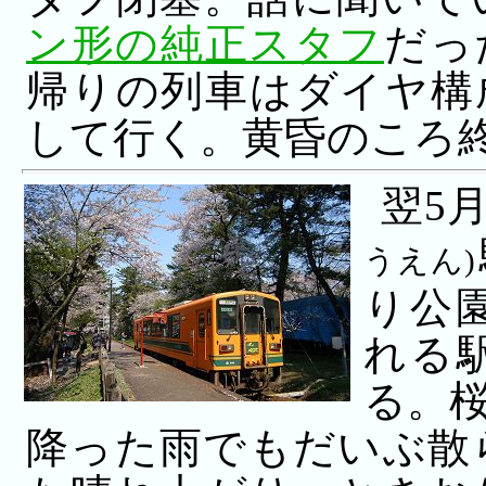
ン形の純正スタフ
だっ
帰りの列車はダイヤ構
して行く。黄昏のころ
翌5
うえん)
り公
れる
る。
降った雨でもだいぶ散