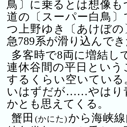
鳥〕に乗るとは想像も
道の〔スーパー白鳥〕
つ上野ゆき〔あけぼの
急789系が滑り込んで
多客時で8両に増結し
連休谷間の平日という
するくらい空いている
いはずだが……やはり
かとも思えてくる。
蟹田
から海峡線
(かにた)