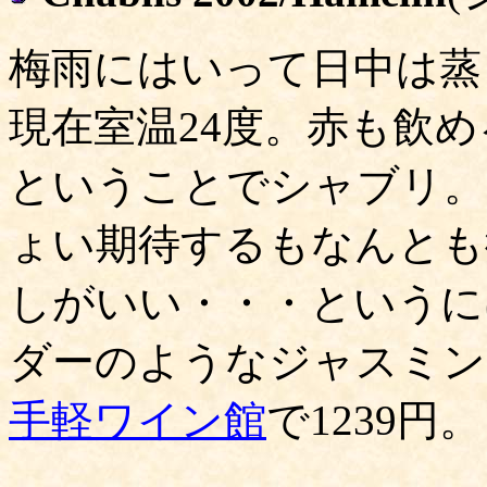
梅雨にはいって日中は蒸
現在室温24度。赤も飲
ということでシャブリ。
ょい期待するもなんとも
しがいい・・・というに
ダーのようなジャスミン
手軽ワイン館
で1239円。