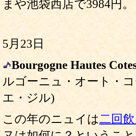
まや池袋西店で3984円。
5月23日
Bourgogne Hautes Cotes
ルゴーニュ・オート・コ
エ・ジル)
この年のニュイは
二回
飲
ヌは如何に？ということ