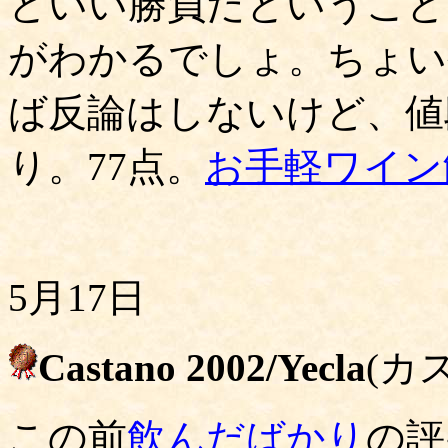
といい勝負だということ
がわかるでしょ。ちょい
ば反論はしないけど、値
り。77点。
お手軽ワイン
5月17日
Castano 2002/Yecla
(カ
この前
飲んだばかり
の評