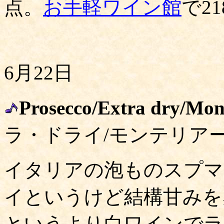
点。
お手軽ワイン館
で21
6月22日
Prosecco/Extra dry/Mon
ラ・ドライ/モンテリアー
イタリアの泡ものスプマ
イというけど結構甘みを
というより白ワインでラ