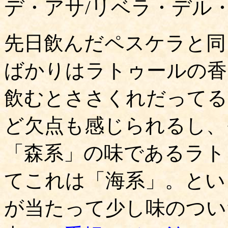
デ・アサ/リベラ・デル・
先日飲んだペスケラと同
ばかりはラトゥールの香
飲むとささくれだってる
ど欠点も感じられるし、
「森系」の味であるラト
てこれは「海系」。とい
が当たって少し味のつい