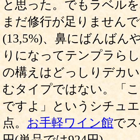
と思った。でもラベルを
まだ修行が足りませんで
(13,5%)、鼻にばん
りになってテンプラらし
の構えはどっしりデカい
むタイプではない。「こ
ですよ」というシチュエ
点。
お手軽ワイン館
でス
円(単品では924円)。