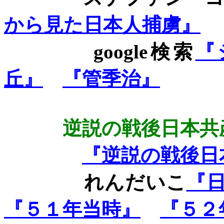
から見た日本人捕虜』
google
検索
『
丘』
『管季治』
逆説の戦後日本共
『逆説の戦後日
れんだいこ
『
『５１年当時』
『５２