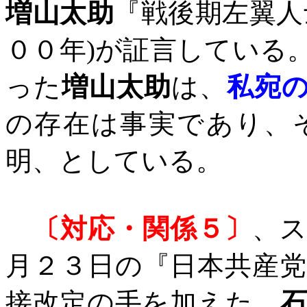
増山太助
『戦後期左翼人
００年
)
が証言している
った
増山太助
は、
私宛
の存在は事実であり、
明、としている。
〔対応・関係５〕
、
月２３日の『日本共産
接改定の手を加えた。