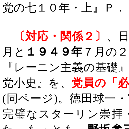
党の七１０年・上』Ｐ．
〔対応・関係２〕
、
月と
１９４９年
７月の
『レーニン主義の基礎
党小史』を、
党員の「
(
同ページ
)
。徳田球一・
完璧なスターリン崇拝