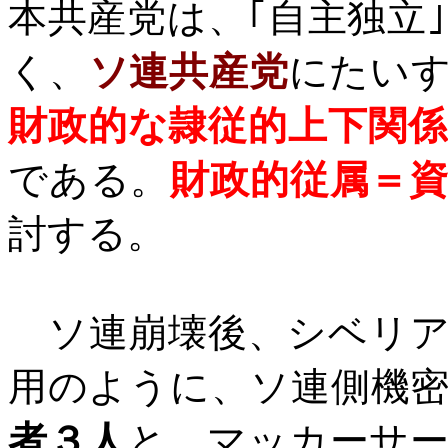
本共産党は、｢自主独立
く、
ソ連共産党
にたい
財政的な隷従的上下関係
である。
財政的従属＝
討する。
ソ連崩壊後、シベリア
用のように、ソ連側機
者３人
と、マッカーサ