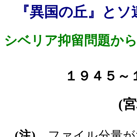
『異国の丘』とソ
シベリア抑留問題か
１９４５～
(
宮
(
注
)
、
ファイル分量が