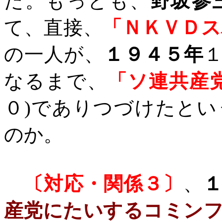
た。もっとも、
野坂参
て、直接、
「ＮＫＶＤス
の一人が、
１９４５年
なるまで、
「ソ連共産
０
)
でありつづけたとい
のか。
〔対応・関係３〕
、
産党にたいするコミン