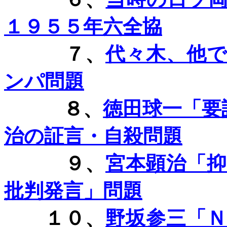
１９５５年六全協
７、
代々木、他
ンパ問題
８、
徳田球一「要
治の証言・自殺問題
９、
宮本顕治「
批判発言」問題
１０、
野坂参三「