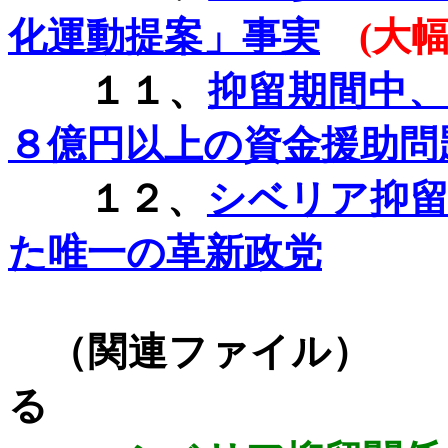
化運動提案」事実
(
大
１１、
抑留期間中
８億円以上の資金援助問
１２、
シベリア抑
た唯一の革新政党
（関連ファ
る