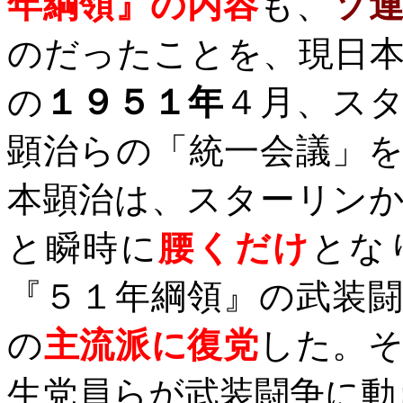
年綱領』の内容
も、
ソ
のだったことを、現日
の
１９５１年
４月、ス
顕治らの「統一会議」
本顕治は、スターリン
と瞬時に
腰くだけ
とな
『５１年綱領』の武装
の
主流派に復党
した。
生党員らが武装闘争に動