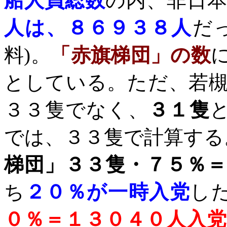
船人員総数
の内、非日
人は、８６９３８人
だ
料
)
。
「赤旗梯団」の数
としている。ただ、若
３３隻でなく、
３１隻
では、３３隻で計算する
梯団」３３隻・７５％＝
ち
２０％が一時入党
し
０％＝１３０４０人入