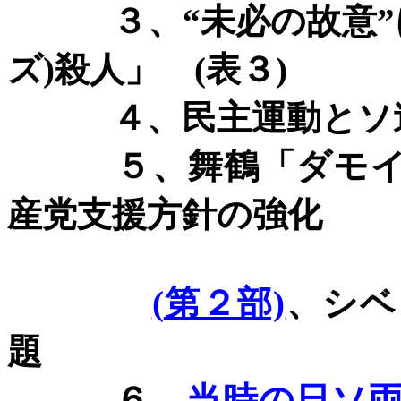
３、
“未必の故意
ズ
)
殺人」
(
表３
)
４、民主運動とソ
５、舞鶴「ダモ
産党支援方針の強化
(
第２部)
、シベ
題
６、
当時の日ソ