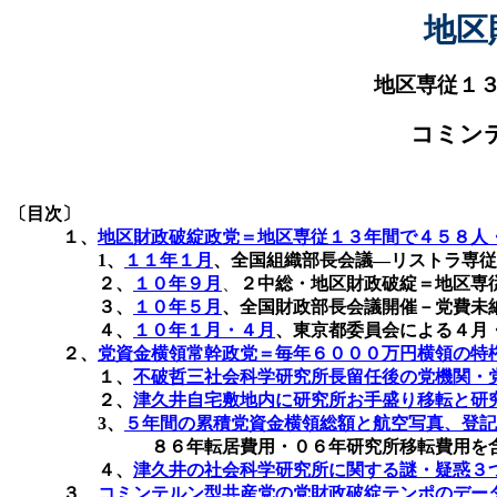
地区
地区専従１
コミン
〔目次〕
１、
地区財政破綻政党＝地区専従１３年間で４５８人・
1
、
１１年１月
、全国組織部長会議―リストラ専従
２、
１０年９月
、
２中総・地区財政破綻＝地区専
３、
１０年５月
、
全国財政部長会議開催－党費未
４、
１０年
１月・４月
、
東京都委員会による４月
２、
党資金横領常幹政党＝毎年６０００万円横領の特
１、
不破哲三社会科学研究所長留任後の党機関・
２、
津久井自宅敷地内に研究所お手盛り移転と研
3
、
５年間の累積党資金横領総額と航空写真、登記
８６年転居費用・０６年研究所移転費用を
４、
津久井の社会科学研究所に関する謎・疑惑３
３、
コミンテルン型共産党の党財政破綻テンポのデー