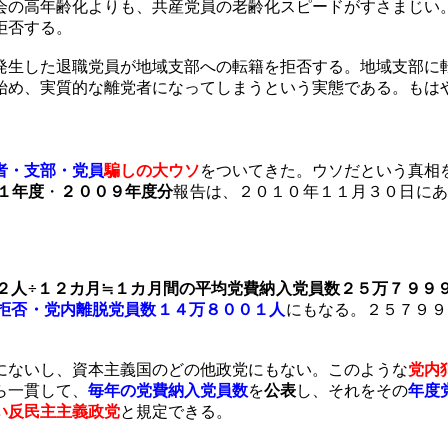
の高年齢化よりも、共産党員の老齢化スピードがすさまじい
拒否する。
発生した
退職党員が地域支部への転籍を拒否する。地域支部に
始め、実質的な離党者になってしまうという実態である。もは
者・支部・党員
騙しの大ウソ
をついてきた。ウソだという真相
１年度
・
２００９年度分
報告は、２０１０年１１月３０日にあ
２人
÷１２カ月≒１カ月間の平均党費納入党員数
２５万７９９
拒否・党内離脱党員数１４万８００１人
にもなる。２５７９９
にないし、資本主義国のどの他政党にもない。このような
党内
ら一貫して、
毎年の党費納入党員数
を
公表
し、それをその
年度
い反民主主義政党
と規定できる。