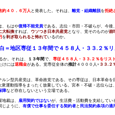
数約４０．６万人
と発表した。それは、
離党・組織離脱
を
拒絶
は、もはや
復帰不能党員
である。志位・市田・不破らが、今後
に大転換
すれば、
ウソつき日本共産党
となり、党そのものが
崩
円
を
剥ぎ取られると怖れて
いるのか。
白＝地区専従１３年間
で４５８人・３３
.
２％リ
るか。それは、
１３年間
で、
専従４５８人・３３
.
２％をリス
たけには
退職金
がある。党専従全体の
推計
４０００人×
３３
.
２
テルン型共産党は、革命政党である。その専従は、日本革命を
大衆運動指導をまったく放棄している。宮本・不破・志位らは
保障
など存在しないという立場である。
屋地裁は、
雇用契約ではない
が、生活費・活動費を支給してい
同じように、
有償で仕事を委任する契約者
と
民法契約条項の適