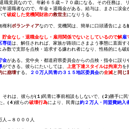
退職党員なので、年齢６５歳～７０歳になる。その任務は、
定年退職者なので、年金＋退職金がある。給与は、まさに涙金
いて
破綻した党機関財政の
救世主
になりうる。
無権利
ボランティア
なので、党機関は、簡単に口頭通告による
、
貯金なし・退職金なし・雇用関係でないとしているので解
雇
区専従
は、解任されれば、家族が路頭にさまよう事態に直面す
よみ数で支部を点検・追求する嫌われ者になり、性格的にも破
貯金
がある。党中央・都道府県委員会からの点検・指令に誤り
導
ができる。彼らにたいしては、
上意下達スタイルは拘束力
を
的に崩壊
する。
２０万人民青の３１５地区委員会
の
全滅
と
同じ
。それは、彼らが
(
１
)
民青に事前相談もしないで、
(
２
)
勝手に民
た。
(
４
)
彼らの
破壊行為
により、民青は
約２万人・同盟費納入
万人→８０００人