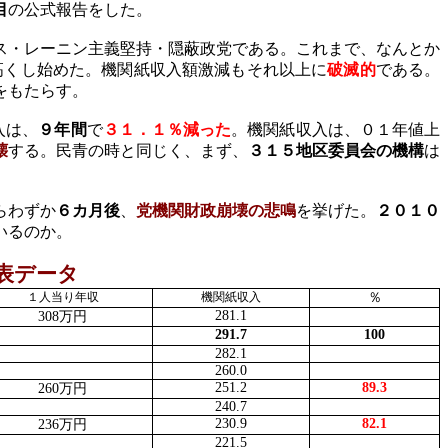
目
の公式報告をした。
ス・レーニン主義堅持・隠蔽政党である。これまで、なんとか
高くし始めた。機関紙収入額激減もそれ以上に
破滅的
である。
をもたらす。
入は、
９年間
で
３１．１％減った
。機関紙収入は、０１年値上
壊
する。民青の時と同じく、まず、
３１５地区委員会の機構
は
らわずか
６カ月後
、
党機関財政崩壊の悲鳴
を挙げた。
２０１０
いるのか。
表データ
１人当り年収
機関紙収入
％
281.1
308
万円
291.7
100
282.1
260.0
251.2
89.3
260
万円
240.7
230.9
82.1
236
万円
221.5