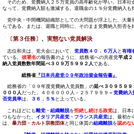
そのため、党費納入２５万党員の高年齢化が早い。日本社会
なって、党費納入額も激減する。退職金の１％分党費納入も
党中央・中間機関組織部としての大問題が浮上した。大量
らである。または、退職と同時に、そのまま党費納入拒否を
〔第３任務〕
、
実態ない党員解決
志位和夫は、党大会において、
党員数４０．６万人
と
有権
ている。
彼署名
の報告書のように、
総務省への共産党
平成２
納入党員数数年間延べ３０９万５９９２人
である。
総務省
『日本共産党０９年政治資金報告書』
総務省の
「０９年度党費納入党員数」の
延べ３０９５９９
０００人
だった。４０６０００人－２５７９９９＝
党費納入
否党員率
は、
３６．５％
と上っている。
これほどにも
離党・組織離脱
を
拒絶し続ける政党
は、日本
つもなかった。
イタリア共産党・フランス共産党
は、最初か
は、
暴力団・カルト宗教団体
と同じ体質の
組織離脱
を
認めな