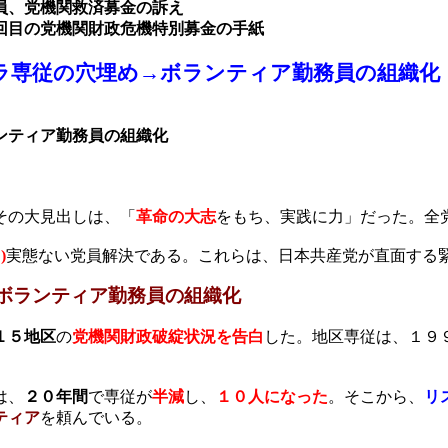
員、党機関救済募金の訴え
回目の党機関財政危機特別募金の手紙
ラ専従の穴埋め
→ボランティア勤務員の組織化
ンティア勤務員の組織化
その大見出しは、「
革命の大志
をもち、実践に力」だった。全
３
)
実態ない党員解決である。これらは、日本共産党が直面する
ボランティア
勤務員の組織化
１５地区
の
党機関財政破綻状況を告白
した。地区専従は、１９
は、
２０年間
で専従が
半減
し、
１０人になった
。そこから、
リ
ティア
を頼んでいる。