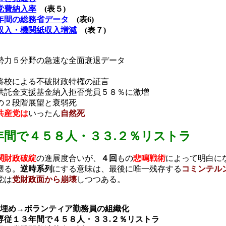
党費納入率
(
表５
)
年間の総務省データ
(
表
6)
収入・機関紙収入増減
(
表７
)
勢力５分野の急速な全面衰退データ
将校による不破財政特権の証言
供託金支援基金納入拒否党員５８％に激増
の２段階展望と衰弱死
共産党は
いったん
自然死
年間
で４５８人・３３
.
２％リストラ
関財政破綻
の進展度合いが、
４回
もの
悲鳴戦術
によって明白に
遡る。
逆時系列
にする意味は、最後に唯一残存する
コミンテル
党は
党財政面から崩壊
しつつある。
埋め→ボランティア勤務員の組織化
専従１３年間で４５８人・３３
.
２％リストラ