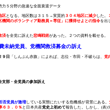
勢力５分野の急速な全面衰退データ
地区
となる。地区数は３１５→実質的
３０４地区に減少
した。
区機関のボランティア勤務員＝専従」に獲得せよとの指令
を出
救済
を全党に訴えた
悲鳴戦術
があった。２つの資料を載せる。
費未納党員
、党機関救済募金の訴え
２９日
「しんぶん赤旗」によれば、志位・市田・不破らは、
党
全支部・全党員の参加訴え
拒否党員が激増
している実態にたいする危機感が背景にある。
率６３．０％
と日本共産
党史上初めて
報告した。しかし、
(
表
)