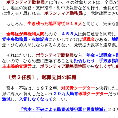
ボランティア勤務員
とは何か。その対象リストは、全員が
し、地区の実務・支部指導・対中央報告などを行う。全員が
に増えると思われる。
ボランティア勤務員
は、党財政面にお
もちろん、
生き残った地区専従９１８人
と同じく、完全な
全専従が無権利人間
なので、
４５８人
は解任通告と同時に
党中央勤務員・赤旗記者
にたいしてだけは
退職金
がある。
地
派・ひらめ人間にならざるをえない。党勢拡大数字と選挙票
それにたいし、
ボランティア勤務員
なら、
年金＋退職金＋
ないので、ひらめ型に堕落することを
拒否したり、手抜き指
主主義的党運営
は、
ボランティア勤務員地区
から
なしくずし
〔第２任務〕
、
退職党員の転籍
宮本・不破は、
１９７２年
、
対民青クーデター
を決行した
派に総入れ替えしたという
２０万人民青
破壊クーデター
だっ
激減
し、
入党しなくなって
久しい。
『宮本・不破による民青破壊犯罪と民青壊滅』
２０