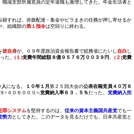
。職場支部所属党員の定年退職も激増してきた。年金生活者と
転籍すれば、赤旗配達・集金やビラまきの任務が押し寄せるか
や、組織部の
第１指令
は空回りに終わる。
を
彼自身
が、０９年度政治資金報告書で総務省にたいし
自白
し
った。
(
１
)
党費年間総額８億９５７６万００３９円
、
(
２
)
党費
９人
になる。
１０年１月
第２５回大会の
公表在籍党員４０万６
９÷４０６０００≒
党費納入率６３．５％
だった。
党費納入拒
犯罪システム
を堅持するのは、
従来の資本主義国共産党
でも一
党勢力
としてきた。このデータを見るだけでも、日本共産党と