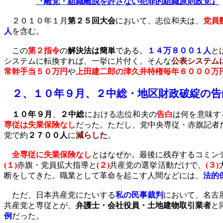
『離党・組織離脱を許さない犯罪的組織原則政党』
２０１０年１月
第２５回大会
において、志位和夫は、
党員
人
を含む。
この
第２指令
の
解決法は簡単
である。
１４万８００１人
と
システムに転換すれば、一挙に片付く。そんな
公表システム
常幹手当５０万円
や
上田建二郎の津久井特権毎年６０００万
２、
１０年９月、２中総・地区財政破綻の告
１０年９月
、
２中総
における志位和夫
の
告白
は何を意味す
専従は失業保険なし
だった。ただし、党中央専従・赤旗記者
党で約
２７００人
に
減らした
。
全専従に失業保険なし
とはなぜか。最後に残存するコミン
(
１
)
赤旗・党員拡大指導と
(
２
)
共産党の選挙活動だけで、
(
３
)
断をしてきた。職業として革命を起こす人間などには、
法的
ただ、日本共産党にたいする
私の民事裁判
において、名古
共産党と専従とが、
弁護士・会社役員・土地建物取引業者
と
例
だった。