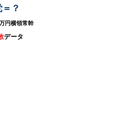
党＝？
万円横領常幹
敗
データ