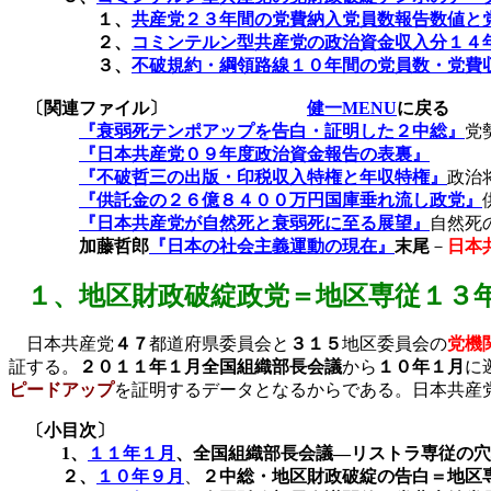
１、
共産党２３年間の党費納入党員数報告数値と
２、
コミンテルン型共産党の
政治資金収入分１４
３、
不破規約・綱領路線１０年間の党員数・党費
〔関連ファイル〕
健一MENU
に戻る
『衰弱死テンポアップを告白・証明した２中総』
党
『日本共産党０９年度政治資金報告の表裏』
『不破哲三の出版・印税収入特権と年収特権』
政治
『供託金の２６億８４００万円国庫垂れ流し政党』
『日本共産党が自然死と衰弱死に至る展望』
自然死
加藤哲郎
『日本の社会主義運動の現在』
末尾
－
日本
１、
地区財政破綻政党＝地区専従１３
日本共産党
４７
都道府県委員会と
３１５
地区委員会の
党機
証する。
２０１１年１月
全国組織部長会議
から
１０年１月
に
ピードアップ
を証明するデータとなるからである。日本共産
〔小目次〕
1
、
１１年１月
、全国組織部長会議―リストラ専従の穴
２、
１０年９月
、
２中総・地区財政破綻の告白＝地区