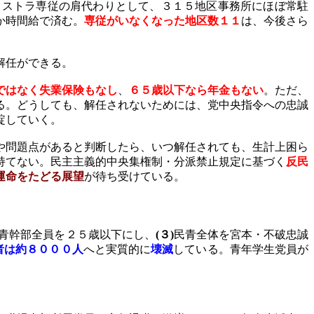
リストラ専従の肩代わりとして、３１５地区事務所にほぼ常駐
か時間給で済む。
専従がいなくなった地区数１１
は、今後さら
解任ができる。
ではなく失業保険もなし
、
６５歳以下なら年金もない
。ただ、
る。どうしても、解任されないためには、党中央指令への忠誠
綻していく。
や問題点があると判断したら、いつ解任されても、生計上困ら
持てない。民主主義的中央集権制・分派禁止規定に基づく
反民
運命をたどる展望
が待ち受けている。
青幹部全員を２５歳以下にし、
(
３
)
民青全体を宮本・不破忠誠
者は約８０００人
へと実質的に
壊滅
している。青年学生党員が