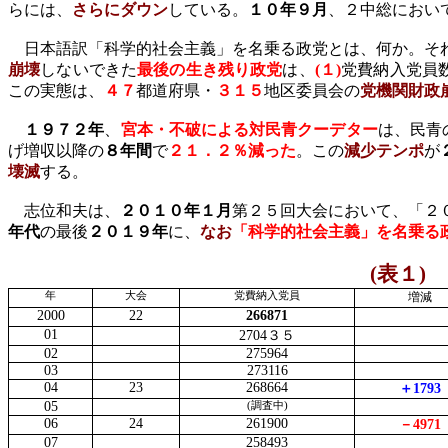
らには、
さらにダウン
している。
１０年９月
、２中総におい
日本語訳「科学的社会主義」を名乗る政党とは、何か。それ
崩壊
しないできた
最後の生き残り政党
は、
(
１
)
党費納入党員
この実態は、
４７
都道府県・
３１５
地区委員会の
党機関財政
１９７２年
、
宮本・不破による対民青クーデター
は、民青
げ増収以降の
８年間
で
２１．２％減った
。この
減少テンポ
が
壊滅
する。
志位和夫は、
２０１０年１月
第２５回大会において、「２
年代
の最後
２０１９年
に、
なお
「科学的社会主義」を名乗る
(
表１
)
日
年
大会
党費納入党員
増減
2000
22
266871
01
2704
３５
02
275964
03
273116
04
23
268664
＋
1793
05
(
調査中
)
06
24
261900
－
4971
07
258493