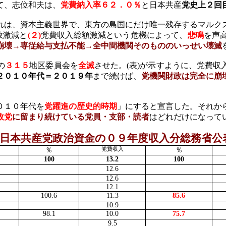
て、志位和夫は、
党費納入率６２．０％
と日本共産
党史上２回
は、資本主義世界で、東方の島国にだけ唯一残存するマルク
数激減と
(
２
)
党費収入総額激減という危機によって、
悲鳴
を声
崩壊→専従給与支払不能→全中間機関そのもののいっせい壊滅
の
３１５
地区委員会を
全滅
させた。
(
表
)
が示すように、党費収
２０１０年代＝２０１９年
まで続けば、
党機関財政は完全に崩
０１０年代を
党躍進の歴史的時期
」にすると宣言した。それか
政党
に留まり続けている党員・支部・読者
はどれだけになって
本共産党政治資金の０９年度収入分総務省公
％
党費収入
％
100
13.2
100
12.6
12.6
12.1
100.6
11.3
85.6
10.9
98.1
10.0
75.7
9.5