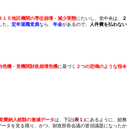
３１５地区機関の専従崩壊・減少実態
にたいし、党中央は、
２
した。
定年退職党員
なら、
年金
があるので、
人件費を払わない
内危機・党機関財政崩壊危機
に基づく
２つの悲鳴のような指令
党費納入総額の激減データ
は、下記
(
表１
)
にあるように、総務
データを見る限り、かつ、財政部長会議の冒頭議題になったか