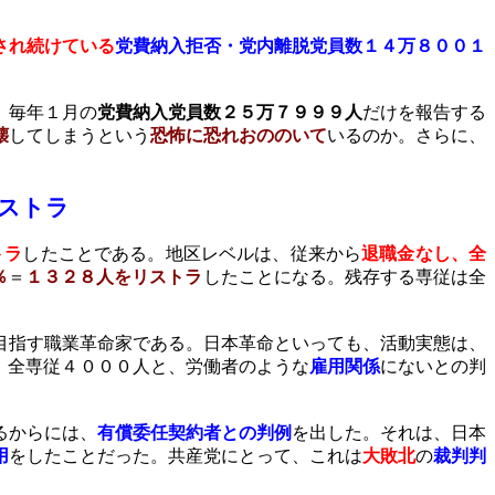
され続けている
党費納入拒否・党内離脱党員数１４万８００１
、毎年１月の
党費納入党員数
２５万７９９９人
だけを報告する
壊
してしまうという
恐怖に恐れおののいて
いるのか。さらに、
ストラ
トラ
したことである。地区レベルは、従来から
退職金なし、全
％
＝
１３２８人をリストラ
したことになる。残存する専従は全
目指す職業革命家である。日本革命といっても、活動実態は、
、全専従４０００人と、労働者のような
雇用関係
にないとの判
るからには、
有償委任契約者との判例
を出した。それは、日本
用
をしたことだった。共産党にとって、これは
大敗北
の
裁判判