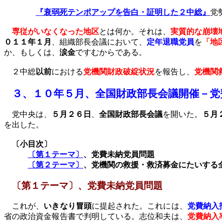
『衰弱死テンポアップを告白・証明した２中総』
党
専従がいなくなった地区
とは何か。それは、
実質的な崩壊
０１１年１月
、組織部長会議において、
定年退職党員
を
「地
か、もしくは、
涙金
ですむからである。
２中総
以前
における
党機関財政破綻状況
を報告し、
党機関
３、
１０年
５月、
全国財政部長会議開催－党
党中央は、
５月２６日
、
全国財政部長会議
を開いた。
５月
を出した。
〔小目次〕
〔第１テーマ〕
、党費未納党員問題
〔第２テーマ〕
、党機関の救援・救済募金にたいする
〔第１テーマ〕、党費未納党員問題
これが、
いきなり冒頭
に提起された。これには、
党費納入
省の政治資金報告書で判明している。志位和夫は、
党費納入