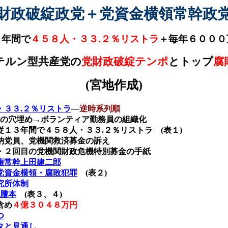
財政破綻政党＋党資金横領常幹政
３年間で
４５８人・３３
.
２％リストラ
＋毎年６０００
テルン型共産党
の
党財政破綻テンポ
とトップ
腐
(
宮地作成
)
３３.
２％リストラ
―
逆時系列順
の穴埋め→ボランティア勤務員の組織化
従１３年間で４５８人・３３
.
２％リストラ
(
表１
)
納党員、党機関救済募金の訴え
・２回目の党機関財政危機特別募金の手紙
権常幹上田建二郎
党資金横領・腐敗犯罪
(
表２
)
究所体制
謄本
(
表３、４
)
含め
４億３０４８万円
つ
タと見通し