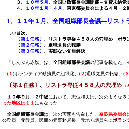
３、
１０年５月
、
全国財政部長会議開催－党費未納党
４、
１０年
１月・４月
、
東京都委員会による４月・２
1
、
１１年１月、全国組織部長会議―リスト
〔小目次〕
〔第１任務〕
、リストラ専従４５８人の穴埋め
→
ボラ
〔第２任務〕
、
退職党員の転籍
〔第３任務〕
、
実態ない党員解決
「しんぶん赤旗」は、
全国組織部長会議
の記事を載せた。
(
１
)
ボランティア勤務員の組織化、
(
２
)
退職党員の転籍、
(
〔第１任務〕
、
リストラ専従４５８人の穴埋め→
１０年９月
、
２中総
において、志位和夫は、次のような
３
った地区は１１
にもなった。
全国組織部長会議
は、次の実態も告白した。
奈良県委員会
公務員、元教員、民商の元事務局長、元地方議員らに
ボラン