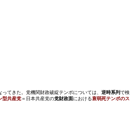
なってきた。党機関財政破綻テンポについては、
逆時系列
で検
ン型共産党
＝日本共産党の
党財政面
における
衰弱死テンポのス