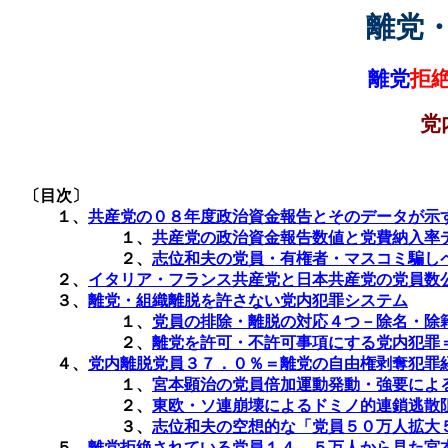
離党
離党
拒
党
〔目次〕
１、
共産党の０８年度政治資金報告とそのデータが示
１、
共産党の政治資金報告数値と党費納入率
２、
志位和夫の党員・有権者・マスコミ騙し
２、
イタリア・フランス共産党と日本共産党の党員数
３、
離党・組織離脱を許さない党内犯罪システム
１、
党員の排除・離脱の対応４つ－除名・除
２、
離党を許可・不許可事項にする党内犯罪
４、
党内離脱党員３７．０％＝離党の自由権剥奪犯罪
１、
宮本顕治の党員倍加運動発動・強要によ
２、
東欧・ソ連崩壊によるドミノ的連鎖逃散
３、
志位和夫の空想的な「党員５０万人拡大
５、
離党拒絶されている党員１４．５万人から見た宮