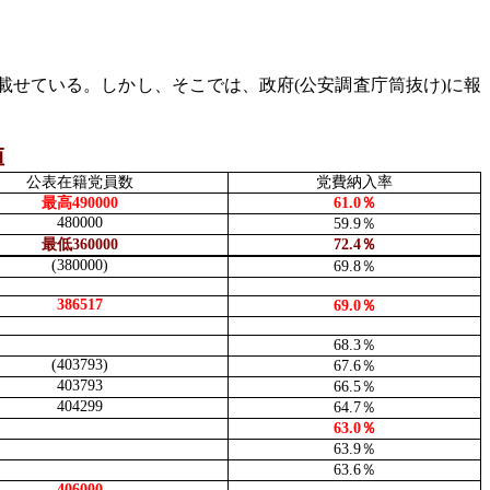
載せている。しかし、そこでは、政府
(
公安調査庁筒抜け
)
に報
値
公表在籍党員数
党費納入率
最高
490000
61.0
％
480000
59.9
％
最低
360000
72.4
％
(380000)
69.8
％
386517
69.0
％
68.3
％
(403793)
67.6
％
403793
66.5
％
404299
64.7
％
63.0
％
63.9
％
63.6
％
406000