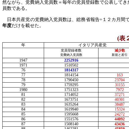
然ながら、党費納入党員数＝毎年の党員登録数で公表してき
員数である。
日本共産党の党費納入党員数は、総務省報告÷１２カ月間で
年度
だけを載せた。
(
表
年
イタリア共産党
党員登録者数
減少数
党費納入党員数
新規と差引
1947
2252916
1971
1510502
76
1814317
77
1814154
163
78
1790450
23704
79
1759295
31155
1980
1751323
7972
81
1714052
37271
82
1673751
40301
83
1635264
38487
84
1619940
15324
85
1595668
24272
86
1551576
44092
87
1508140
43436
88
1462281
45859