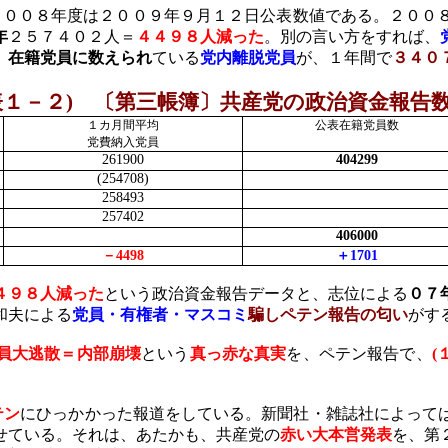
２００８年度は２００９年９月１２日公表数値である。２００
年
２５７４０２人＝
４４９８人減った
。別の言い方をすれば、
、
在籍党員に数えられ
ている
党内離脱党員
が、１年間で
３４０
表１－２
)
〔第三帳簿〕共産党の政治資金報告
１カ月間平均
公表在籍党員数
党費納入党員
261900
404299
(254708)
258493
257402
406000
－
4498
＋
1701
４９８人減った
という政治資金報告データと、志位による
０７
和夫による
党員・有権者・マスコミ
騙しペテン報告の匂い
がす
員大逃散＝内部崩壊
という
真っ赤な真実
を、ペテン報告で、
(
テン
にひっかかった報道をしている。新聞社・雑誌社によって
せている。それは、あたかも、共産党の
赤い大本営発表
を、第