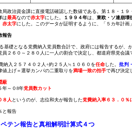
局政治資金課に直接電話確認した数値である。第１８・１９
年
は
最高
なので
赤太字
にした。
１９９４年
は、
東欧・ソ連崩壊
、
赤太字
にした。このデータが証明するように、「５カ年計画
数報告
る基礎となる党費納入党員数合計で、政府には報告するが、
党員２６０～２８０人に一人の割合で決定し、都道府県党会議
納入２５７４０２人÷約２５人≒１０６０を
任命
した。
批判
律値上げ＝選挙カンパの二重取りを
満場一致の拍手
で再び決定
隠蔽
５年～０
8
年
党員数カット
０８人
というのが、志位和夫が報告した
党費納入率６３．０％
％と報告
しペテン報告と真相解明計算式４つ