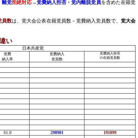
、
離党
拒絶対応
→党費納入拒否・党内離脱党員
を含めた在籍党
党員数
は、党大会公表在籍党員数－党費納入党員数で、
党大会
違い
日本共産党
党費
党費納入
党費納入拒否
の在籍党員数
納入率
党員数
61.0
298901
191099