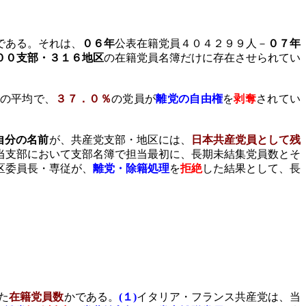
である。それは、
０６年
公表在籍党員４０４２９９人－
０７年
００支部・３１６地区
の在籍党員名簿だけに存在させられてい
の平均で、
３７．０％
の党員が
離党の自由権
を
剥奪
されてい
自分の名前
が、共産党支部・地区には、
日本共産党員として残
当支部において支部名簿で担当最初に、長期未結集党員数とそ
区委員長・専従が、
離党・除籍処理
を
拒絶
した結果として、長
た
在籍党員数
かである。
(
１
)
イタリア・フランス共産党は、当