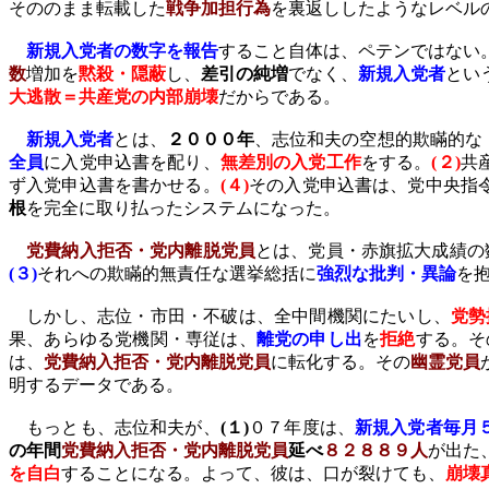
そののまま転載した
戦争加担行為
を裏返ししたようなレベル
新規入党者の数字を報告
すること自体は、ペテンではない
数
増加を
黙殺・隠蔽
し、
差引の純増
でなく、
新規入党者
とい
大逃散＝共産党の内部崩壊
だからである。
新規入党者
とは、
２０００年
、志位和夫の空想的欺瞞的な
全員
に入党申込書を配り、
無差別の入党工作
をする。
(
２
)
共
ず入党申込書を書かせる。
(
４
)
その入党申込書は、党中央指
根
を完全に取り払ったシステムになった。
党費納入拒否・党内離脱党員
とは、党員・赤旗拡大成績の
(
３
)
それへの欺瞞的無責任な選挙総括に
強烈な批判・異論
を
しかし、志位・市田・不破は、全中間機関にたいし、
党勢
果、あらゆる党機関・専従は、
離党の申し出
を
拒絶
する。そ
は、
党費納入拒否・党内離脱党員
に転化する。その
幽霊党員
明するデータである。
もっとも、志位和夫が、
(
１
)
０７年度は、
新規入党者毎月
の年間
党費納入拒否・党内離脱党員
延べ
８２８８９人
が出た
を自白
することになる。よって、彼は、口が裂けても、
崩壊