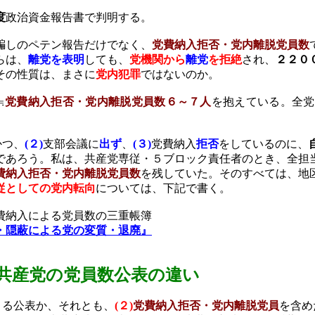
度
政治資金報告書で判明する。
騙しのペテン報告だけでなく、
党費納入拒否・党内離脱党員数
らは、
離党を表明
しても、
党機関から
離党
を拒絶
され、
２２０
その性質は、まさに
党内犯罪
ではないのか。
≒
党費納入拒否・党内離脱党員数６～７人
を抱えている。全党
かつ、
(
２
)
支部会議に
出ず
、
(
３
)
党費納入
拒否
をしているのに、
であろう。私は、共産党専従・５ブロック責任者のとき、全担
費納入拒否・党内離脱党員数
を残していた。そのすべては、地
従としての党内転向
については、下記で書く。
費納入による党員数の三重帳簿
・隠蔽による党の変質・退廃』
共産党の党員数
公表の違い
よる公表か、それとも、
(
２
)
党費納入拒否・党内離脱党員
を含め