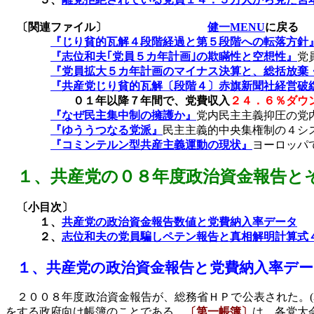
〔関連ファイル〕
健一MENU
に戻る
『じり貧的瓦解４段階経過と第５段階への転落方針
『志位和夫｢党員５カ年計画｣の欺瞞性と空想性』
党
『党員拡大５カ年計画のマイナス決算と、総括放棄
『共産党じり貧的瓦解〔段階４〕赤旗新聞社経営破
０１年以降７年間で、党費収入
２４．６％ダウ
『なぜ民主集中制の擁護か』
党内民主主義抑圧の党
『ゆううつなる党派』
民主主義的中央集権制の４シ
『コミンテルン型共産主義運動の現状』
ヨーロッパ
１、
共産党の０８年度政治資金報告と
〔小目次〕
１、
共産党の政治資金報告数値と党費納入率データ
２、
志位和夫の党員騙しペテン報告と真相解明計算式
１、
共産党の政治資金報告と党費納入率デー
２００８年度政治資金報告が、総務省ＨＰで公表された。
(
をする政府向け帳簿のことである。
〔第一帳簿〕
は、各党大