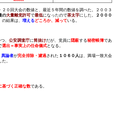
・２０回大会の数値と、最近５年間の数値を調べた。２００３
後の
大量離党許可
で
最低
になったので
茶太字
にした。
２０００
」の結果は、
増える
どころか、減って
いる。
かつ、
公安調査庁
に
筒抜け
だが、党員に
隠蔽
する
秘密帳簿
であ
で
選出＝事実上の任命儀式
となる。
・異論者
が
完全排除・濾過
された
１０６０人
は、満場一致大会
した。
に基づく正確な数
である。