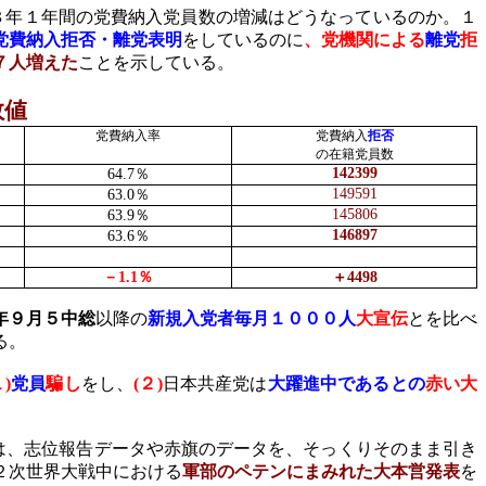
８年１年間の党費納入党員数の増減はどうなっているのか。１
党費納入拒否・離党表明
をしているのに
、党機関による
離党
拒
７人増えた
ことを示している。
数値
党費納入率
党費納入
拒否
の在籍党員数
142399
64.7
％
149591
63.0
％
145806
63.9
％
146897
63.6
％
－
1.1
％
＋
4498
年９月５中総
以降の
新規入党者毎月１０００人
大宣伝
とを比べ
る。
１
)
党員
騙し
をし、
(
２
)
日本共産党は
大躍進中であるとの
赤い大
は、志位報告データや赤旗のデータを、そっくりそのまま引き
２次世界大戦中における
軍部のペテンにまみれた大本営発表
を