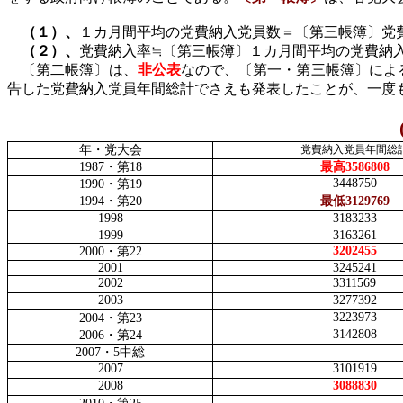
（１）、
１カ月間平均の党費納入党員数＝〔第三帳簿〕党
（２）、
党費納入率≒〔第三帳簿〕１カ月間平均の党費納
〔第二帳簿〕は、
非公表
なので、〔第一・第三帳簿〕によ
告した党費納入党員年間総計でさえも発表したことが、一度
年・党大会
党費納入党員年間総
1987
・第
18
最高
3586808
3448750
1990
・第
19
1994
・第
20
最低
3129769
1998
3183233
1999
3163261
3202455
2000
・第
22
2001
3245241
2002
3311569
2003
3277392
3223973
2004
・第
23
3142808
2006
・第
24
2007
・
5
中総
2007
3101919
2008
3088830