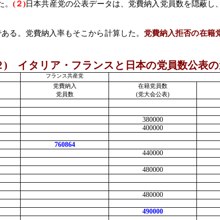
た。
(
２
)
日本共産党の公表データは、党費納入党員数を隠蔽し
ある。党費納入率もそこから計算した。
党費納入拒否の在籍
２
)
イタリア・フランスと日本の党員数公表の
フランス共産党
党費納入
在籍党員数
党員数
(
党大会公表
)
380000
400000
760864
440000
480000
480000
490000