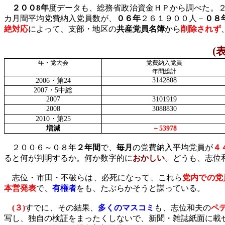
２００
8
年
度データも、総務省政治資金ＨＰから調べた。
カ月間平均党費納入党員数が、
０６年
２６１９００人－
０８
絶対応
によって、支部・地区の
共産党員名簿
から
削除されず
(
年・党大会
党費納入党員
年間総計
3142808
2006
・第
24
2007
・
5
中総
2007
3101919
2008
3088830
2010
・第
25
増減
－
53978
２００６～０８年
２年間
で、
毎月
の党費納入平均党員が
４
ると何が判明するか。何か数字的に
おかしい
。どうも、志位
志位・市田・不破らは、必死になって、これら
党内での党
本営発表
で、
有権者
をも、たぶらかそうと謀っている。
(
３
)
すでに、その結果、
多くのマスコミ
も、志位和夫の
ペ
写し、独自の検証をまったくしないで、新聞・雑誌紙面に載