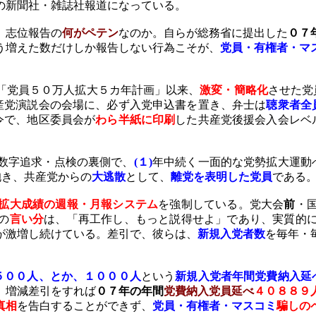
の新聞社・雑誌社報道になっている。
。
志位報告の
何がペテン
なのか。自らが総務省に提出した
０７
う増えた数だけしか報告しない行為こそが、
党員・有権者・マ
「党員５０万人拡大５カ年計画」以来、
激変・簡略化
させた党
産党演説会の会場に、必ず入党申込書を置き、弁士は
聴衆者全
令で、地区委員会が
わら半紙に印刷
した共産党後援会入会レベ
数字追求・点検の裏側で、
(
１
)
年中続く一面的な党勢拡大運動
抱き、共産党からの
大逃散
として、
離党を表明した党員
である
拡大成績の週報・月報システム
を強制している。党大会
前
・
の
言い分
は、「再工作し、もっと説得せよ」であり、実質的
が激増し続けている。差引で、彼らは、
新規入党者数
を毎年・
５００人、とか、１０００人
という
新規入党者年間党費納入延
、
増減差引をすれば
０７年の年間
党費納入党員延べ
４０８８９
真相
を告白することができず、
党員・有権者・マスコミ
騙しの