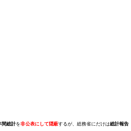
年間総計
を
非公表にして隠蔽
するが、総務省にだけは
総計報告