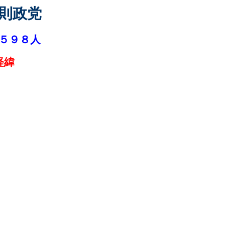
則政党
５９８人
経緯