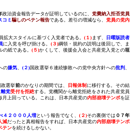
年
政治資金報告データが証明しているのに、
党費納入拒否党員
スコミ
騙しのペテン報告
である。差引の増減なら、
党員の党内
員拡大スタイルに基づく入党者である。
(
１
)
まず、
日曜版読者
員
に入党を呼び掛ける。
(
３
)
綱領・規約の説明は後回しで、ま
ルの紙である。
(
５
)
かくして、後援会入会と共産党入党との
垣
への
嫌気
、
(
２
)
国政選挙６連続惨敗への党中央方針への
批判
、
。
国政選挙
前
のかなりの期間では、
日報体制
に移行する。その結
に
離党
受付を拒絶
する。党機関から離党拒絶をされた共産党員
毎月上回っている。これは、日本共産党の
内部崩壊テンポ
を証
べ４２０００人増
という報告でなく、
(
２
)
その裏側では
０７年
人減
だったと真相報告をすれば、日本共産党の
内部崩壊テンポ
ペテン
を続けるしかない。