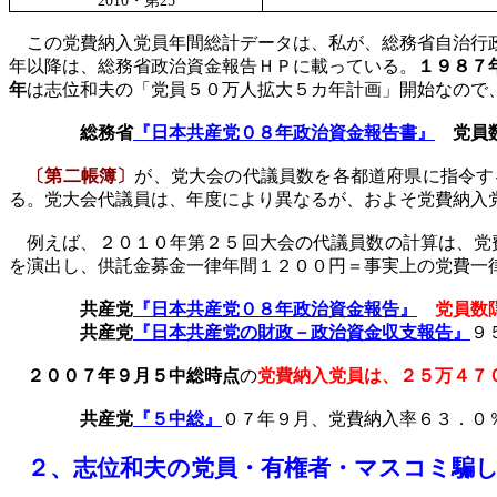
2010
・第
25
この党費納入党員年間総計データは、私が、総務省自治行政
年以降は、総務省政治資金報告ＨＰに載っている。
１９８７
年
は志位和夫の「党員５０万人拡大５カ年計画」開始なので
総務省
『日本共産党０８年政治資金報告書』
党員
〔第二帳簿〕
が、党大会の代議員数を各都道府県に指令す
る。党大会代議員は、年度により異なるが、およそ党費納入
例えば、２０１０年第２５回大会の代議員数の計算は、党費
を演出し、供託金募金一律年間１２００円＝事実上の党費一
共産党
『日本共産党０８年政治資金報告』
党員数
共産党
『日本共産党の財政－政治資金収支報告』
９
２００７年９月５中総時点
の
党費納入党員は、２５万４７
共産党
『５中総』
０７年９月、
党費納入率６３．０
２、
志位和夫の党員
・有権者・マスコミ騙