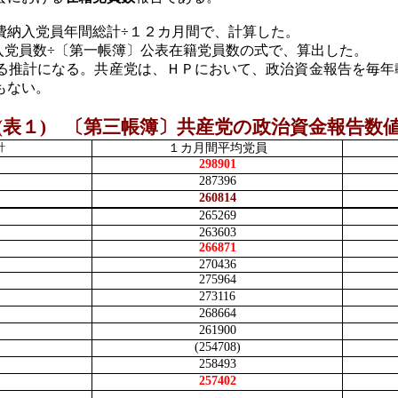
費納入党員年間総計÷１２カ月間で、計算した。
入党員数÷〔第一帳簿〕公表在籍党員数の式で、算出した。
る推計になる。共産党は、ＨＰにおいて、政治資金報告を毎年
もない。
(
表１
)
〔第三帳簿〕共産党の政治資金報告数
計
１カ月間平均党員
298901
287396
260814
265269
263603
266871
270436
275964
273116
268664
261900
(254708)
258493
257402