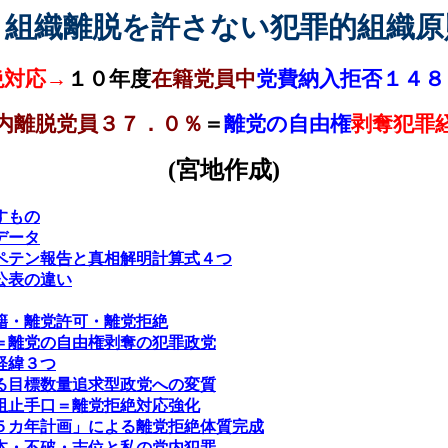
・組織離脱を許さない犯罪的組織原
絶対応→
１０年度
在籍党員中
党費納入拒否１４８
内離脱党員３７．０％
＝
離党の自由権
剥奪犯罪
(
宮地作成
)
すもの
データ
ペテン報告と真相解明計算式４つ
公表の違い
籍・離党許可・離党拒絶
＝離党の自由権剥奪の犯罪政党
経緯３つ
る目標数量追求型政党への変質
阻止手口＝離党拒絶対応強化
５カ年計画」による離党拒絶体質完成
本・不破・志位と私の党内犯罪