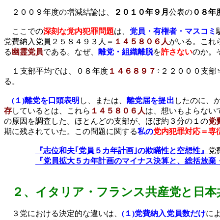
２００９年度の増減結論は、
２０１０年９月
公表の
０８年
ここでの
深刻な党内犯罪問題
は、
党員・有権者・マスコミ
党費納入党員２５８４９３人＝
１４５８０６人
がいる。これ
る
幽霊党員
である。なぜ、
離党・組織離脱
を
許さない
のか。
１支部平均では、０８年度
１４６８９７
÷２２０００支部
る。
(
１
)
離党を口頭表明
し、または、
離党届を提出
したのに、
存
しているとは、これら
１４５８０６人
は、想いもよらない
の原因を調査した。ほとんどの支部が、ほぼ約３分の１の
党
期に残されていた。この問題に関する
私の
党内犯罪対応＝専
『志位和夫｢党員５カ年計画｣の欺瞞性と空想性』
党
『党員拡大５カ年計画のマイナス決算と、総括放棄
２、
イタリア・フランス共産党と日本
３党における決定的な違いは、
(
１
)
党費納入党員数だけ
に