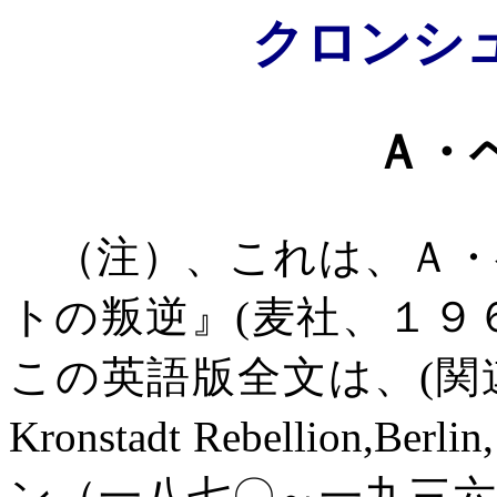
クロンシ
Ａ・
（注）、これは、Ａ・
トの叛逆』
(
麦社、１９
この英語版全文は、
(
関
Kronstadt Rebellion,Berlin,
ン（一八七〇～一九三