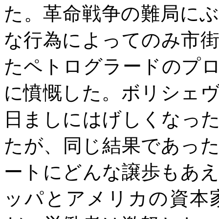
た。革命戦争の難局に
な行為によってのみ市
たペトログラードのプ
に憤慨した。ボリシェ
日ましにはげしくなっ
たが、同じ結果であっ
ートにどんな譲歩もあ
ッパとアメリカの資本