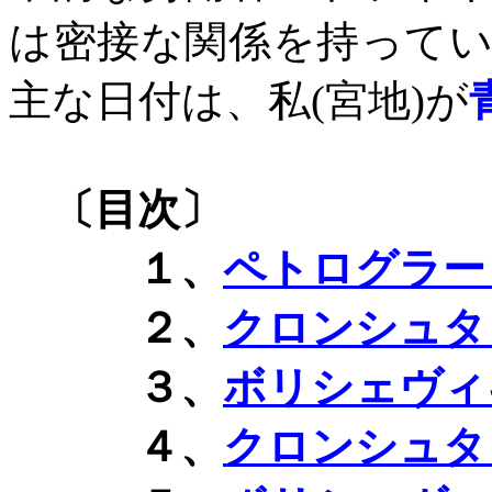
は密接な関係を持って
主な日付は、私
(
宮地
)
が
〔目次〕
１、
ペトログラー
２、
クロンシュタ
３、
ボリシェヴィ
４、
クロンシュタ