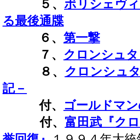
５、
ボリシェヴィ
る最後通牒
６、
第一撃
７、
クロンシュタ
８、
クロンシュ
記－
付、
ゴールドマン
付、
富田武『ク
誉回復』
１９９４年大統