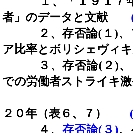
１、「１９１７年～
者」のデータと文献
２、存否論
(
１
)
、
ア比率とボリシェヴィキ
３、存否論
(
２
)
、
での労働者ストライキ激
１９１７年
２０年（表６、７）
４、
存否論(
３)
、