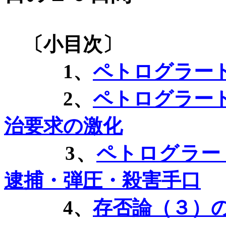
〔小目次〕
1
、
ペトログラー
2
、
ペトログラー
治要求の激化
3
、
ペトログラー
逮捕・弾圧・殺害手口
4
、
存否論（３）