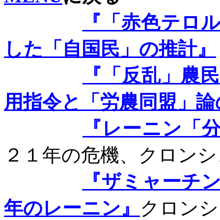
『「赤色テロ
した「自国民」の推計』
『「反乱」農
用指令と「労農同盟」論
『レーニン「
２１年の危機、クロンシ
『ザミャーチ
年のレーニン』
クロンシ