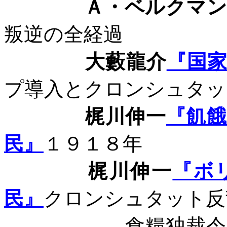
Ａ・ベルクマ
叛逆の全経過
大藪龍介
『国
プ導入とクロンシュタッ
梶川伸一
『飢
民』
１９１８年
梶川伸一
『ボ
民』
クロンシュタット反
食糧独裁