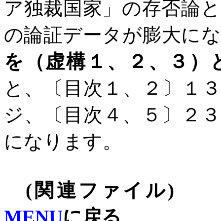
ア独裁国家」の存否論
の論証データが膨大に
を（虚構１、２、３）
と、〔目次１、２〕１
ジ、〔目次４、５〕２
になります。
(
関連ファイル
)
MENU
に戻る