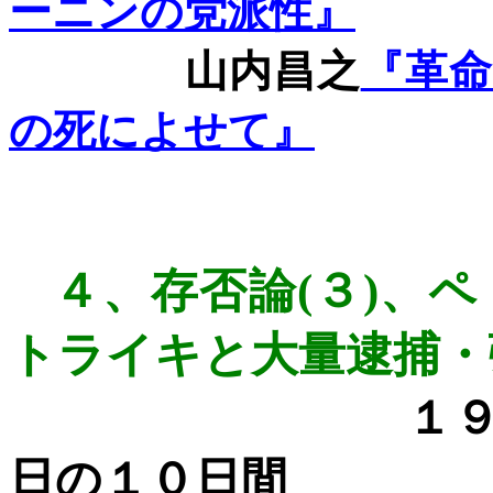
ーニンの党派性』
山内昌之
『革
の死によせて』
４、
存否論
(
３
)
、ペ
トライキと大量逮捕・
１
日の１０日間