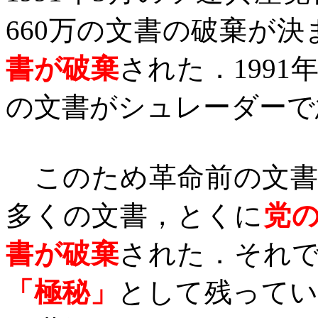
660
万の文書の破棄が決
書が破棄
された．
1991
の文書がシュレーダーで
このため革命前の文書
多くの文書，と
くに
党
書が破棄
された．それ
「極秘」
として残って