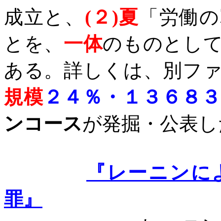
成立と、
(
２
)
夏
「労働の
とを、
一体
のものとし
ある。詳しくは、別フ
規模
２４％・１３６８３
ンコース
が発掘・公表し
『レーニンに
罪』