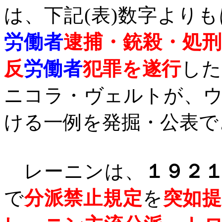
は、下記
(
表
)
数字よりも
労働者
逮捕・銃殺・処
反
労働者
犯罪を遂行
し
た
ニコラ・ヴェルトが、
ける一例を発掘・公表で
レーニンは、
１９２
で
分派禁止規定
を
突如