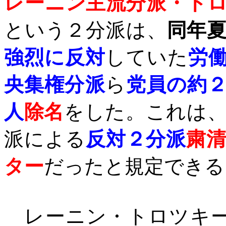
レーニン主流分派・ト
という２分派は、
同年
強烈に反対
していた
労
央集権分派
ら
党員の約
人
除名
をした。これは
派による
反対２分派
粛
ター
だったと規定できる
レーニン・トロツキ