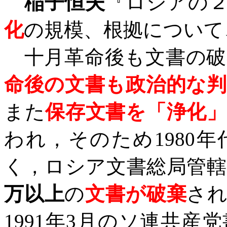
稲子恒夫
『ロシアの
化
の規模、根拠について
十月革命後も文書の
命後の文書も政治的な判
また
保存文書を「浄化
われ，そのため
1980
年
く，ロシア文書総局管
万以上
の
文書が破棄
さ
1991
年
3
月のソ連共産党