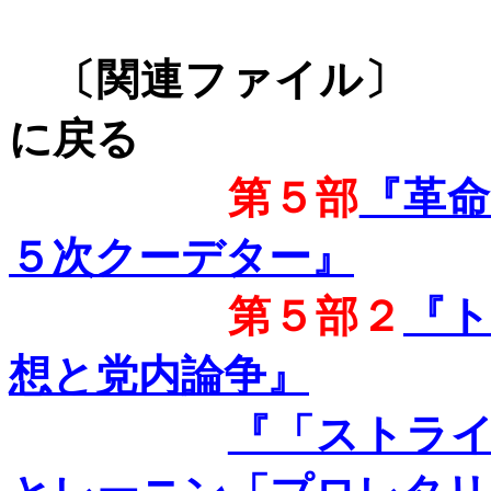
〔関連フ
に戻る
第５部
『革
５次クーデター』
第５部２
『
想と党内論争』
『「ストラ