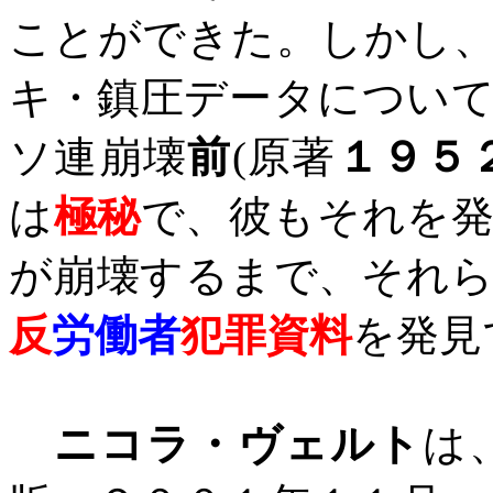
ことができた。
しかし
キ・鎮圧データについ
ソ連崩壊
前
(
原著
１９５
は
極秘
で、彼もそれを
が崩壊するまで、それ
反
労働者
犯罪資料
を発見
ニコラ・ヴェルト
は