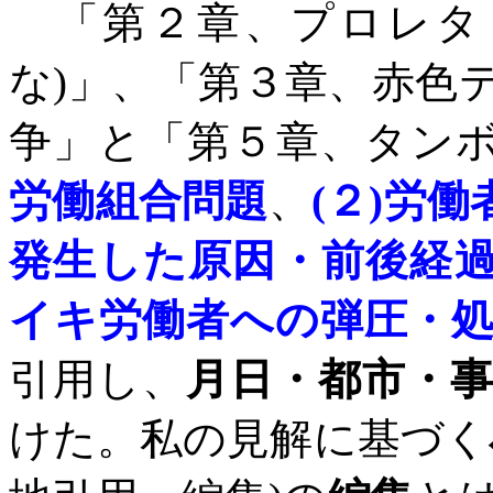
「第２章、プロレタ
な
)
」、「第３章、赤色
争」と「第５章、タン
労働組合問題
、
(
２
)
労働
発生した原因・前後経
イキ労働者への弾圧・
引用し、
月日・都市・
けた。私の見解に基づく