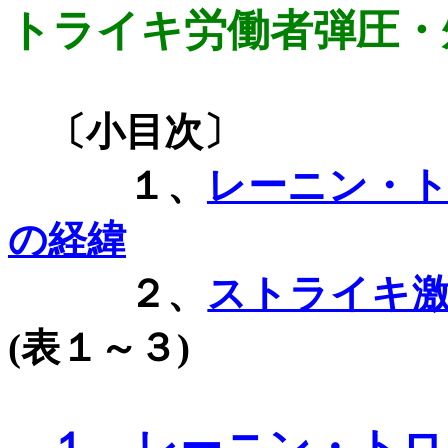
トライキ労働者
弾圧・
〔小目次〕
１、
レーニン・
の経緯
２、
ストライキ
(
表１～３
)