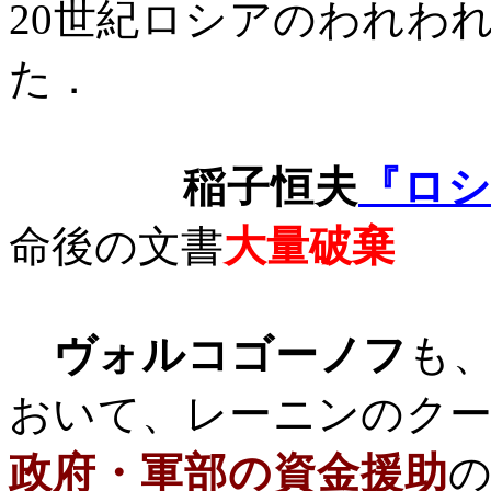
20
世紀ロシアのわれわ
た．
稲子恒夫
『ロ
命後の文書
大量破棄
ヴォルコゴーノフ
も
おいて、レーニンのク
政府・軍部の資金援助