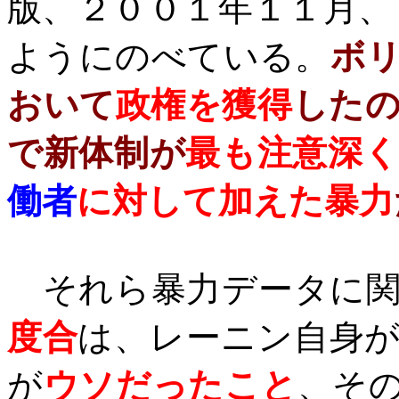
版、２００１年１１月、
ようにのべている。
ボ
おいて
政権を獲得
した
で新体制が
最も注意深く
働者
に対して加えた暴力
それら暴力データに
度合
は、レーニン自身
が
ウソだったこと
、そ