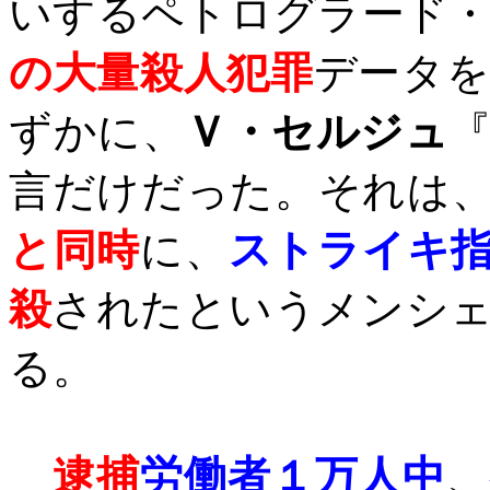
いするペトログラード
の大量殺人犯罪
データを
ずかに、
Ｖ・セルジュ
言だけだった。それは
と同時
に、
ストライキ
殺
されたというメンシ
る。
逮捕
労働者１万人中
、