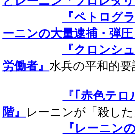
とレーニン「プロレタリ
『ペトログ
ーニンの大量逮捕・弾圧
『クロンシュ
労働者』
水兵の
平和的要
『｢赤色テロ
階』
レーニンが
「殺した
『レーニン