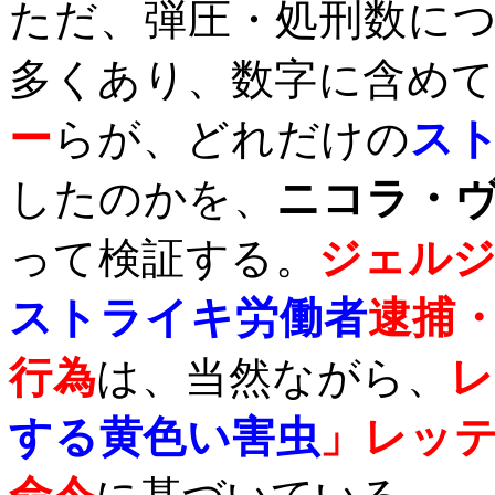
ただ、弾圧・処刑数に
多くあり、数字に含め
ー
らが、どれだけの
ス
したのかを、
ニコラ・
って検証する。
ジェル
ストライキ労働者
逮捕
行為
は、当然ながら、
レ
する黄色い害虫
」レッ