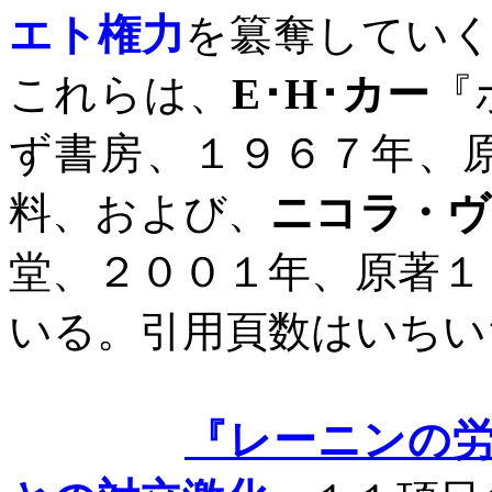
エト権力
を簒奪してい
これらは、
E
･
H
･カー
『
ず書房、１９６７年、
料、および、
ニコラ・ヴ
堂、２００１年、原著１
いる。引用頁数はいちい
『レーニンの